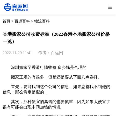
全部
物流资讯
电商资讯
物流百科
首页
>
百运百科
>
物流百科
外贸百科
外贸经验
邮寄经验
重要公告
香港搬家公司收费标准（2022香港本地搬家公司价格
一览）
取消
确定
2022-11-29 11:41
作者：百运网
深圳搬家至香港行情收费 多少钱是合理的
搬家正规的有很多，但是还是要从下面几点选择。
首先，要能找到这个公司的信息，如果您都找不到他的
信息，那么肯定是假的；
其次，那种便宜的离谱的也要慎重，因为如果太便宜了
很有可能会出现中间加钱的情况