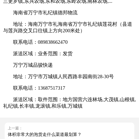
三更罗镇,东兴农场,东和农场,东岭农场,南林农场,...
海南省万宁市礼纪镇德邦物流
地址：海南万宁市礼海南省万宁市礼纪镇莲花村（县道
与莲兴路交叉口往镇上方向200米处）
联系电话：089838662470
派送区域：业务范围：发货
万宁万城品骏快递
地址：万宁市万城镇人民西路丰园南街28-30号
联系电话：13687517317
派送区域：取件范围：地方国营六连林场,大茂镇,山根镇,
礼纪镇,长丰镇,龙滚镇,和乐镇,万城镇
上一篇：
体积非常大的泡货走什么渠道最划算？