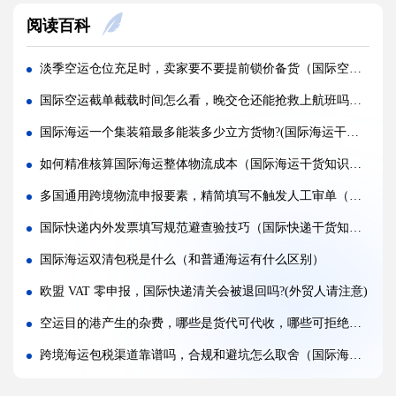
阅读百科
国际空运低申报被海关查到，罚款比例是多少?(国际空运干货知识分享)
国际空运的运单有什么作用，包含哪些关键信息（国际空运干货知识分享）
淡季空运仓位充足时，卖家要不要提前锁价备货（国际空运干货知识分享）
国内哪些港口是国际空运主流始发机场（国际空运干货知识分享）
国际空运截单截载时间怎么看，晚交仓还能抢救上航班吗（国际空运干货知识分享）
什么是泡货、重货，国际空运分别怎么定价（国际空运干货知识分享）
国际海运一个集装箱最多能装多少立方货物?(国际海运干货知识分享)
国际空运直达与中转航班，该如何选择（不清楚的外贸人看过来）
如何精准核算国际海运整体物流成本（国际海运干货知识分享）
国际空运客机和全货机分别适合运什么货物（国际空运干货知识分享）
多国通用跨境物流申报要素，精简填写不触发人工审单（国际物流干货知识分享）
国际空运直达与中转航班，该如何选择（国际快递干货知识分享）
国际快递内外发票填写规范避查验技巧（国际快递干货知识分享）
国际空运完整运输流程分为哪几个步骤（国际空运干货知识分享）
国际海运双清包税是什么（和普通海运有什么区别）
国际空运和国际快递到底有哪些核心区别（国际物流干货知识分享）
欧盟 VAT 零申报，国际快递清关会被退回吗?(外贸人请注意)
空运目的港产生的杂费，哪些是货代可代收，哪些可拒绝支付（国际空运干货知识分享）
跨境海运包税渠道靠谱吗，合规和避坑怎么取舍（国际海运干货知识分享）
国际空运最低起运重量要求是多少（国际空运干货知识分享）