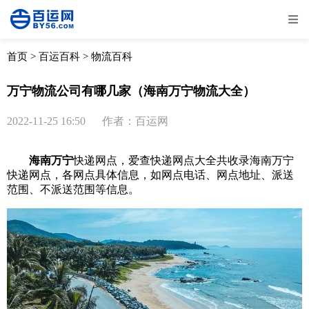
全部
物流资讯
电商资讯
物流百科
首页
>
百运百科
>
物流百科
外贸百科
外贸经验
邮寄经验
重要公告
万宁物流公司有哪几家（海南万宁物流大全）
取消
确定
2022-11-25 16:50
作者：百运网
海南万宁
快递网点，爱查快递网点大全共收录海南万宁
快递网点，各网点具体信息，如网点电话、网点地址、派送
范围、不派送范围等信息。