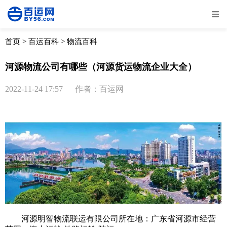
全部
物流资讯
电商资讯
物流百科
首页
>
百运百科
>
物流百科
外贸百科
外贸经验
邮寄经验
重要公告
河源物流公司有哪些（河源货运物流企业大全）
取消
确定
2022-11-24 17:57
作者：百运网
河源明智物流联运有限公司所在地：广东省河源市经营