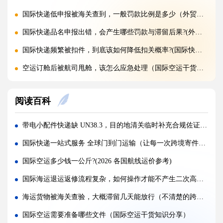
国际快递低申报被海关查到，一般罚款比例是多少（外贸人请注意）
国际快递品名申报出错，会产生哪些罚款与滞留后果?(外贸人请注意)
国际快递频繁被扣件，到底该如何降低扣关概率?(国际快递干货知识分享)
空运订舱后被航司甩舱，该怎么应急处理（国际空运干货知识分享）
空运货物派送失败，包裹会被如何处置?（不清楚的外贸人看过来）
阅读百科
加急国际空运真的能提速，靠谱吗?(国际空运干货知识分享)
FBA 空运出现丢件破损，理赔流程怎么走（国际空运干货知识分享）
带电小配件快递缺 UN38.3，目的地清关临时补充合规佐证清单（跨境电商卖家请注意）
FBA 空运头程该怎么挑选靠谱物流货代（国际空运干货知识分享）
国际快递一站式服务 全球门到门运输（让每一次跨境寄件都简单高效）
FBA 空运货物超重超尺寸会产生哪些附加费?(不清楚的亚马逊卖家看过来)
国际空运多少钱一公斤?(2026 各国航线运价参考)
亚马逊 FBA 空运，空派和纯空运该怎么选择?(不清楚的亚马逊卖家看过来)
国际海运退运返修流程复杂，如何操作才能不产生二次高额清关费用（国际海运干货知识分享）
空运货物被海关布控，如何快速提交材料申诉（国际空运干货知识分享）
海运货物被海关查验，大概滞留几天能放行（不清楚的跨境电商卖家请注意）
实木包装走国际空运必须做熏蒸热处理吗（国际空运干货知识分享）
国际空运需要准备哪些文件（国际空运干货知识分享）