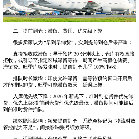
二、提前到仓：滞留、费用、优先级下降
很多卖家认为 “早到早卸货”，实则提前到仓后果严重：
直接拒收或滞留：早于预约 30 分钟以上，仓库有权直接
拒收，或引导至指定区域滞留等待，期间产生高额仓储费、
滞留费。旺季库容紧张时，提前到仓几乎 100% 拒收。
排队时长激增：即使允许滞留，需等待预约窗口开启后
才能排队卸货，旺季可能滞留数天，延误上架。
入库优先级下降：2026 年新规下，准时到仓货件优先卸
货、优先上架;提前到仓货件优先级最低，滞留期间可能被后
到的准时货件插队。
绩效隐性影响：频繁提前到仓，系统会标记为 “物流时效
管控能力不足”，间接影响账号绩效评级。
三、迟到到仓：分级处罚，直接关联账号风险