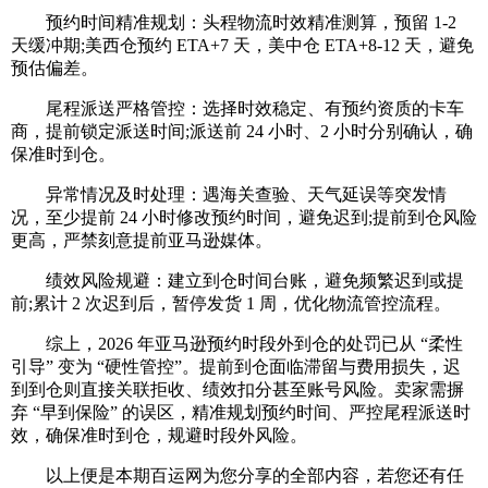
预约时间精准规划：头程物流时效精准测算，预留 1-2
天缓冲期;美西仓预约 ETA+7 天，美中仓 ETA+8-12 天，避免
预估偏差。
尾程派送严格管控：选择时效稳定、有预约资质的卡车
商，提前锁定派送时间;派送前 24 小时、2 小时分别确认，确
保准时到仓。
异常情况及时处理：遇海关查验、天气延误等突发情
况，至少提前 24 小时修改预约时间，避免迟到;提前到仓风险
更高，严禁刻意提前亚马逊媒体。
绩效风险规避：建立到仓时间台账，避免频繁迟到或提
前;累计 2 次迟到后，暂停发货 1 周，优化物流管控流程。
综上，2026 年亚马逊预约时段外到仓的处罚已从 “柔性
引导” 变为 “硬性管控”。提前到仓面临滞留与费用损失，迟
到到仓则直接关联拒收、绩效扣分甚至账号风险。卖家需摒
弃 “早到保险” 的误区，精准规划预约时间、严控尾程派送时
效，确保准时到仓，规避时段外风险。
以上便是本期百运网为您分享的全部内容，若您还有任