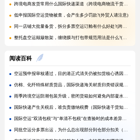
跨境电商发货常用什么国际快递渠道（跨境电商物流干货知识分享）
低申报国际空运货物被查，会产生多少罚款?(外贸人请注意)
同一店铺大批量备货，拆分多票空运订舱有什么好处?(跨境电商卖家必看篇)
整托盘空运颠簸散架，缠绕膜与打包带规范用法是什么?(国际空运干货知识分享)
亚马逊新规落地，空运带电产品入仓有哪些新增限制?(亚马逊卖家请注意)
阅读百科
多国中转空运，过境海关查验该如何配合举证（国际空运干货知识分享）
多 SKU 混装托盘空运，如何装箱能减少亚马逊人工分拣拉长上架时长?(国际空运干货知识分享)
空运预申报审核通过，目的港正式清关仍被扣货核心诱因是什么?(国际空运干货知识分享)
国际空运低申报被海关预警，第一次预警还有哪些补救放行办法(外贸人请注意)
仿棉、化纤特殊材质货品，国际快递海关材质归类错误规避方法（国际快递干货知识分享）
美国 5106 备案不全，空派货物一定会被扣吗?(不清楚的跨境电商卖家看过来)
雨季跨境空运防潮包装升级，密闭货箱如何避免内部凝水（跨境电商卖家请注意）
亚马逊入仓排队，空派如何缩短上架等待时间?(亚马逊卖家必看篇)
国际快递产生关税后，谁负责缴纳税费（国际快递干货知识分享）
跨境电商 FBA 空运，自主 VAT 清关和集体包税清关分别适配什么场景（亚马逊卖家请注意）
国际空运“双清包税”与“单清不包税”在查验时的成本差异有多大（跨境电商卖家请避坑）
凌晨落地的红眼航班空运，末端机场分拣会额外拉长多久派送时效?(不清楚的外贸人看过来)
同批空运分多票出运，为什么总出现部分到仓部分扣关（国际空运干货知识分享）
国际空运附加费有哪些（燃油、安检、操作费一览）