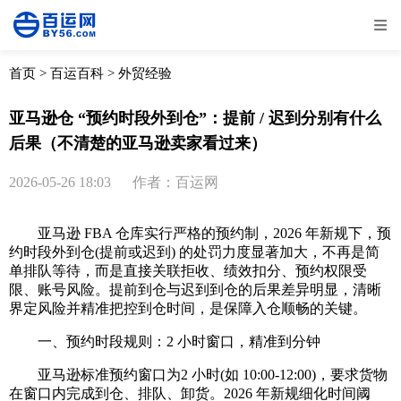
全部
物流资讯
电商资讯
物流百科
首页
>
百运百科
>
外贸经验
外贸百科
外贸经验
邮寄经验
重要公告
亚马逊仓 “预约时段外到仓”：提前 / 迟到分别有什么
后果（不清楚的亚马逊卖家看过来）
取消
确定
2026-05-26 18:03
作者：百运网
亚马逊 FBA 仓库实行严格的预约制，2026 年新规下，预
约时段外到仓(提前或迟到) 的处罚力度显著加大，不再是简
单排队等待，而是直接关联拒收、绩效扣分、预约权限受
限、账号风险。提前到仓与迟到到仓的后果差异明显，清晰
界定风险并精准把控到仓时间，是保障入仓顺畅的关键。
一、预约时段规则：2 小时窗口，精准到分钟
亚马逊标准预约窗口为2 小时(如 10:00-12:00)，要求货物
在窗口内完成到仓、排队、卸货。2026 年新规细化时间阈