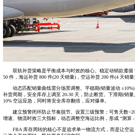
双轨补货策略是平衡成本与时效的核心。稳定动销款遵循 “78 海
50 件，海运补货 800 件(20 天销量)，空运补货 200 
动态匹配销量曲线需分场景调整。平稳期(销量波动 ±10%)：按常
补货周期，安全库存上调至 20-30 天，防止断货。下滑期(销量
10% 空运应急，同时将安全库存翻倍，应对爆单。
建立预警闭环防止节奏脱节。设置三级预警：可售天数<20 天(紧
增速、物流时效三大指标，动态调整空海运比例，形成 “测算 - 补货
FBA 库存周转的核心不是追求单一物流方式，而是让空运