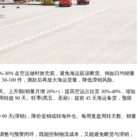
20%-30% 走空运做时效兜底，避免海运延误断货。例如日均销量
次 50-100 件，测款后再放大海运货量，降低滞销风险。
上升期(销量月增 20%+)：提高空运占比至 30%-40%，缩短
转超 90 天。旺季(黑五、圣诞)：提前 45 天海运备货，预留
;>90 天(滞销)，降价促销或转海外仓。每周复盘周转天数、销量
调整与预警闭环，既能控制物流成本，又能避免断货与滞销，