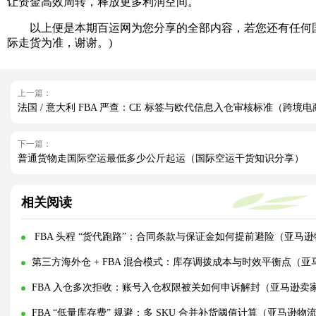
让资金高效周转，释放更多利润空间。
以上便是本期百运网为您分享的全部内容，若您还有任何国
际走货为准，谢谢。)
上一篇：
法国 / 意大利 FBA 严查：CE 标签与欧代信息入仓审核标准（跨境
下一篇：
普通货物走国际空运最低多少公斤起运（国际空运干货知识分享）
相关阅读
FBA 头程 “货代跑路”：合同条款与保证金如何提前避险（亚马
第三方海外仓 + FBA 混合模式：库存调拨成本与时效平衡点（
FBA 入仓多次拒收：账号入仓权限被关如何申诉解封（亚马逊卖
FBA “低量库存费” 规避：多 SKU 合并补货阈值计算（亚马逊