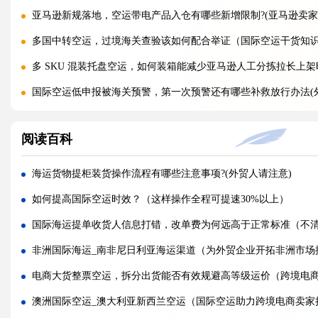
亚马逊新规落地，空运带电产品入仓有哪些新增限制?(亚马逊卖家
多国中转空运，过境海关查验该如何配合举证（国际空运干货知
多 SKU 混装托盘空运，如何装箱能减少亚马逊人工分拣拉长上架
国际空运低申报被海关预警，第一次预警还有哪些补救放行办法(
美国 5106 备案不全，空派货物一定会被扣吗?(不清楚的跨境电商
阅读百科
亚马逊入仓排队，空派如何缩短上架等待时间?(亚马逊卖家必看篇
跨境电商 FBA 空运，自主 VAT 清关和集体包税清关分别适配
海运货物提柜装货操作流程有哪些注意事项?(外贸人请注意)
凌晨落地的红眼航班空运，末端机场分拣会额外拉长多久派送时效?
如何提高国际空运时效？（这样操作全程可提速30%以上）
国际空运附加费有哪些（燃油、安检、操作费一览）
国际海运提单收货人信息打错，改单费为何远高于正常标准（不
国际空运运价经常波动（影响空运价格的核心因素）
非洲国际海运_南非尼日利亚海运渠道（为外贸企业开拓非洲市场
深圳盐田、蛇口、南沙港口海运出货，码头操作流程有何差异?(国
电商大货整票空运，拆分出货能否有效规避高等级运价（跨境电
超长超宽货物走海运，提前需要向船公司申请哪些特殊许可?(不清
澳洲国际空运_澳大利亚新西兰空运（国际空运助力跨境电商卖家