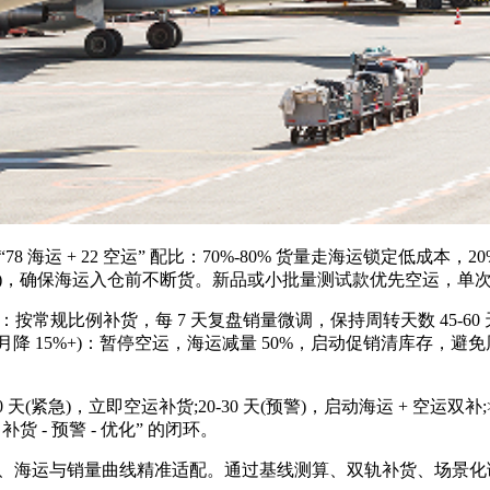
运 + 22 空运” 配比：70%-80% 货量走海运锁定低成本，
件(4 天销量)，确保海运入仓前不断货。新品或小批量测试款优先空运，单
规比例补货，每 7 天复盘销量微调，保持周转天数 45-60 天。
月降 15%+)：暂停空运，海运减量 50%，启动促销清库存，避免周
急)，立即空运补货;20-30 天(预警)，启动海运 + 空运双补
 - 预警 - 优化” 的闭环。
、海运与销量曲线精准适配。通过基线测算、双轨补货、场景化