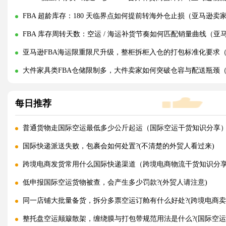
FBA 超龄库存：180 天临界点如何提前转海外仓止损（亚马逊卖
FBA 库存周转天数：空运 / 海运补货节奏如何匹配销量曲线（
亚马逊FBA海运限重限尺升级，整柜拆柜入仓的打包标准化要求
大件家具类FBA仓储限制多，大件卖家如何突破仓容与配送瓶颈（
每日推荐
普通货物走国际空运最低多少公斤起运（国际空运干货知识分享
国际快递派送失败，包裹会如何处置?(不清楚的外贸人看过来)
跨境电商发货常用什么国际快递渠道（跨境电商物流干货知识分
低申报国际空运货物被查，会产生多少罚款?(外贸人请注意)
同一店铺大批量备货，拆分多票空运订舱有什么好处?(跨境电商卖
整托盘空运颠簸散架，缠绕膜与打包带规范用法是什么?(国际空运