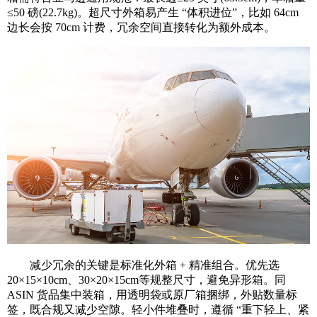
≤50 磅(22.7kg)。超尺寸外箱易产生 “体积进位”，比如 64cm
边长会按 70cm 计费，冗余空间直接转化为额外成本。
减少冗余的关键是标准化外箱 + 精准组合。优先选
20×15×10cm、30×20×15cm等规整尺寸，避免异形箱。同
ASIN 货品集中装箱，用透明袋或原厂箱捆绑，外贴数量标
签，既合规又减少空隙。轻小件堆叠时，遵循 “重下轻上、紧