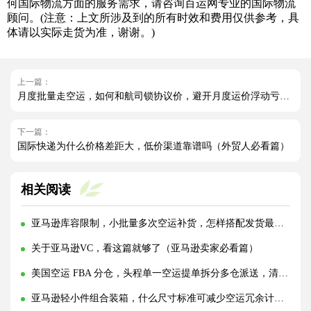
何国际物流方面的服务需求，请咨询百运网专业的国际物流
顾问。(注意：上文所涉及到的所有时效和费用仅供参考，具
体请以实际走货为准，谢谢。)
上一篇：
月度批量走空运，如何和航司锁协议价，避开月度运价浮动亏损（不清楚的外贸人看过来）
下一篇：
国际快递为什么价格差距大，低价渠道靠谱吗（外贸人必看篇）
相关阅读
亚马逊库容限制，小批量多次空运补货，怎样搭配发货最省物流费?(亚马逊卖家请注意)
关于亚马逊VC，看这篇就够了（亚马逊卖家必看篇）
美国空运 FBA 分仓，头程单一空运提单拆分多仓派送，清关资料拆分填报规范（亚马逊卖家请注意）
亚马逊轻小件组合装箱，什么尺寸标准可减少空运冗余计费空间（亚马逊卖家请注意）