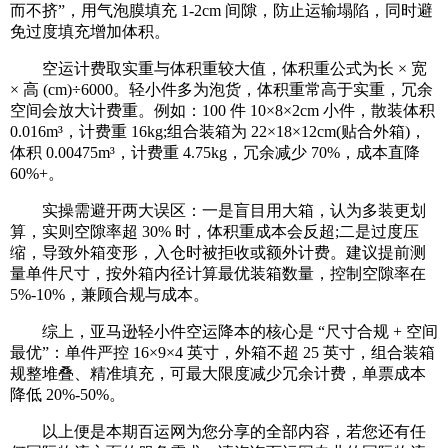
而不挤”，用气泡膜填充 1-2cm 间隙，防止运输塌陷，同时避
免过度填充增加体积。
空运计费取实重与体积重较大值，体积重公式为长 × 宽
× 高 (cm)÷6000。轻小件多为泡货，体积重常高于实重，冗余
空间会放大计费重。例如：100 件 10×8×2cm 小件，散装体积
0.016m³，计费重 16kg;组合装箱为 22×18×12cm(贴合外箱)，
体积 0.00475m³，计费重 4.75kg，冗余减少 70%，成本直降
60%+。
实操需避开两大误区：一是盲目用大箱，认为多装更划
算，实则空隙率超 30% 时，体积重成本会反超;二是过度压
缩，导致外箱变形，入仓时被拒收或额外计费。建议提前测
量单件尺寸，按外箱内径计算最优装箱数量，控制空隙率在
5%-10%，兼顾合规与成本。
综上，亚马逊轻小件空运降本的核心是 “尺寸合规 + 空间
最优”：单件严控 16×9×4 英寸，外箱不超 25 英寸，组合装箱
规整堆叠、精准填充，可最大限度减少冗余计费，单票成本
降低 20%-50%。
以上便是本期百运网为您分享的全部内容，若您还有任