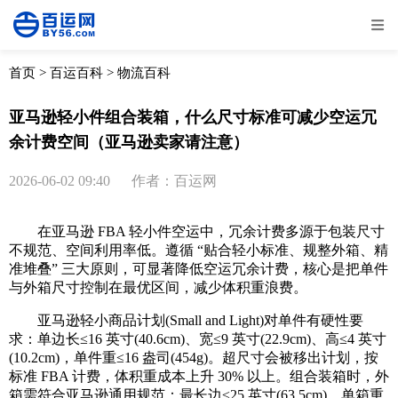
全部
物流资讯
电商资讯
物流百科
首页
>
百运百科
>
物流百科
外贸百科
外贸经验
邮寄经验
重要公告
亚马逊轻小件组合装箱，什么尺寸标准可减少空运冗
余计费空间（亚马逊卖家请注意）
取消
确定
2026-06-02 09:40
作者：百运网
在亚马逊 FBA 轻小件空运中，冗余计费多源于包装尺寸
不规范、空间利用率低。遵循 “贴合轻小标准、规整外箱、精
准堆叠” 三大原则，可显著降低空运冗余计费，核心是把单件
与外箱尺寸控制在最优区间，减少体积重浪费。
亚马逊轻小商品计划(Small and Light)对单件有硬性要
求：单边长≤16 英寸(40.6cm)、宽≤9 英寸(22.9cm)、高≤4 英寸
(10.2cm)，单件重≤16 盎司(454g)。超尺寸会被移出计划，按
标准 FBA 计费，体积重成本上升 30% 以上。组合装箱时，外
箱需符合亚马逊通用规范：最长边≤25 英寸(63.5cm)，单箱重