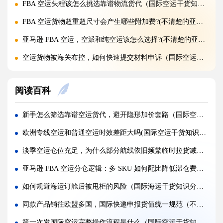
FBA 空运头程该怎么挑选靠谱物流货代（国际空运干货知识分享）
FBA 空运货物超重超尺寸会产生哪些附加费?(不清楚的亚马逊卖家看过来)
亚马逊 FBA 空运，空派和纯空运该怎么选择?(不清楚的亚马逊卖家看过来)
空运货物被海关布控，如何快速提交材料申诉（国际空运干货知识分享）
实木包装走国际空运必须做熏蒸热处理吗（国际空运干货知识分享）
阅读百科
国际空运低申报被海关查到，罚款比例是多少?(国际空运干货知识分享)
国际空运的运单有什么作用，包含哪些关键信息（国际空运干货知识分享）
新手怎么筛选靠谱空运货代，避开隐形加价套路（国际空运干货知识分享）
国内哪些港口是国际空运主流始发机场（国际空运干货知识分享）
欧洲专线空运和普通空运时效差距大吗(国际空运干货知识分享)
什么是泡货、重货，国际空运分别怎么定价（国际空运干货知识分享）
淡季空运仓位充足，为什么部分航线依旧频繁临时拉货减舱（国际空运干货知识分享）
国际空运直达与中转航班，该如何选择（不清楚的外贸人看过来）
亚马逊 FBA 空运分仓逻辑：多 SKU 如何配比降低滞仓费（亚马逊卖家请注意）
国际空运客机和全货机分别适合运什么货物（国际空运干货知识分享）
如何规避海运订舱后被甩柜的风险（国际海运干货知识分享）
国际空运直达与中转航班，该如何选择（国际快递干货知识分享）
同款产品销往欧盟多国，国际快递申报货值统一规范（不清楚的外贸人看过来）
国际空运完整运输流程分为哪几个步骤（国际空运干货知识分享）
第一次发国际空运完整操作流程是什么（国际空运干货知识分享）