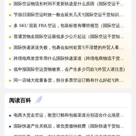
国际空运物流长时间不更新轨迹是什么原因（国际空运干货知识分享）
节假日国际空运时效一般会延长几天?(国际空运干货知识分享)
多 SKU 混装 FBA 空运，包装标签有哪些规范（国际空运干货知识分享）
普通货物走国际空运最低多少公斤起运（国际空运干货知识分享）
国际快递派送失败，包裹会如何处置?(不清楚的外贸人看过来)
跨境电商发货常用什么国际快递渠道（跨境电商物流干货知识分享）
低申报国际空运货物被查，会产生多少罚款?(外贸人请注意)
同一店铺大批量备货，拆分多票空运订舱有什么好处?(跨境电商卖家必看篇)
整托盘空运颠簸散架，缠绕膜与打包带规范用法是什么?(国际空运干货知识分享)
阅读百科
亚马逊新规落地，空运带电产品入仓有哪些新增限制?(亚马逊卖家请注意)
多国中转空运，过境海关查验该如何配合举证（国际空运干货知识分享）
电商大货走空运，散货订舱和包板渠道分别适合什么场景（不清楚的跨境电商卖家看过来）
多 SKU 混装托盘空运，如何装箱能减少亚马逊人工分拣拉长上架时长?(国际空运干货知识分享)
国际快递产生关税后，谁负责缴纳税费（国际快递干货知识分享）
国际空运低申报被海关预警，第一次预警还有哪些补救放行办法(外贸人请注意)