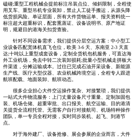
磕碰;重型工程机械会提前标注吊装点位、倾斜限制，全程使
用叉车、重型吊机专业装卸，禁止人工徒手搬运，从源头降
低货损风险。单证层面，所有大件货物运单、报关资料统一
标注超大超重标识，配套熏蒸证、设备说明书、原产地证
明，规避目的港海关扣货查验。
针对不同设备需求，我们提供分层空运方案：中小型工
业设备匹配宽体机直飞仓位，欧美 3-6 天、东南亚 2-3 天直
达;十吨以上重型成套设备，定制全货机包机服务，可直达海
外工业机场，免去中转二次装卸损耗;批量小型机械走拼板大
件渠道，分摊运输成本。过往已完成石油开采设备、新能源
生产线、医疗大型仪器、农业机械跨境空运，全程专人跟进
航班配载、地面装卸、航班动态。
很多企业担心大件空运操作复杂、对接繁琐，我们提供
一站式大件物流服务：上门丈量设备尺寸重量、定制加固包
装、机场仓储、超重审批、出口报关、航空运输、目的港清
关提货全流程托管。无需客户自行对接航司、机场特种操作
团队，单一专员全程对接，实时同步装机、起飞、到港节
点。
对于海外建厂、设备抢修、展会参展的企业而言，大件