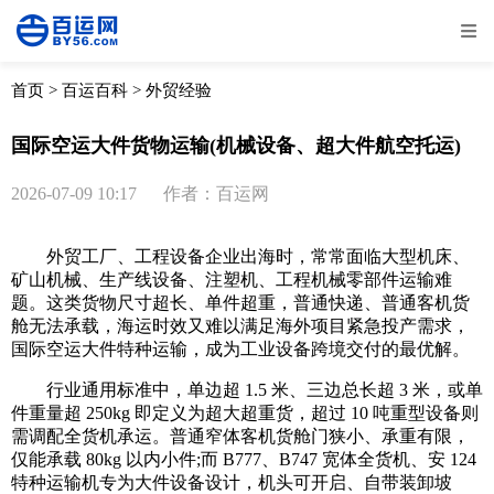
全部
物流资讯
电商资讯
物流百科
首页
>
百运百科
>
外贸经验
外贸百科
外贸经验
邮寄经验
重要公告
国际空运大件货物运输(机械设备、超大件航空托运)
取消
确定
2026-07-09 10:17
作者：百运网
外贸工厂、工程设备企业出海时，常常面临大型机床、
矿山机械、生产线设备、注塑机、工程机械零部件运输难
题。这类货物尺寸超长、单件超重，普通快递、普通客机货
舱无法承载，海运时效又难以满足海外项目紧急投产需求，
国际空运大件特种运输，成为工业设备跨境交付的最优解。
行业通用标准中，单边超 1.5 米、三边总长超 3 米，或单
件重量超 250kg 即定义为超大超重货，超过 10 吨重型设备则
需调配全货机承运。普通窄体客机货舱门狭小、承重有限，
仅能承载 80kg 以内小件;而 B777、B747 宽体全货机、安 124
特种运输机专为大件设备设计，机头可开启、自带装卸坡