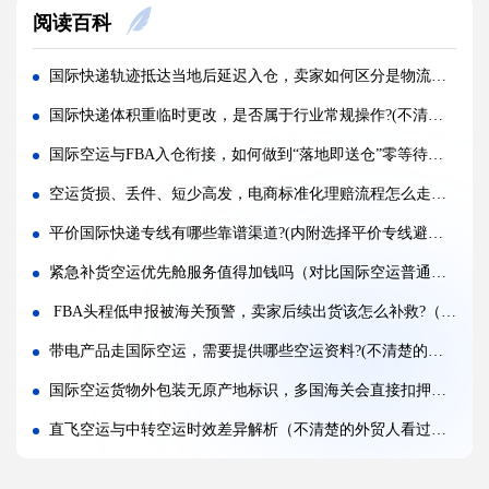
阅读百科
亚马逊新规落地，空运带电产品入仓有哪些新增限制?(亚马逊卖家请注意)
多国中转空运，过境海关查验该如何配合举证（国际空运干货知识分享）
国际快递轨迹抵达当地后延迟入仓，卖家如何区分是物流还是仓库原因（跨境卖家必看篇）
多 SKU 混装托盘空运，如何装箱能减少亚马逊人工分拣拉长上架时长?(国际空运干货知识分享)
国际快递体积重临时更改，是否属于行业常规操作?(不清楚的外贸人看过来)
国际空运低申报被海关预警，第一次预警还有哪些补救放行办法(外贸人请注意)
国际空运与FBA入仓衔接，如何做到“落地即送仓”零等待（国际空运干货知识分享）
美国 5106 备案不全，空派货物一定会被扣吗?(不清楚的跨境电商卖家看过来)
空运货损、丢件、短少高发，电商标准化理赔流程怎么走（跨境电商卖家必看篇）
亚马逊入仓排队，空派如何缩短上架等待时间?(亚马逊卖家必看篇)
平价国际快递专线有哪些靠谱渠道?(内附选择平价专线避坑要点)
跨境电商 FBA 空运，自主 VAT 清关和集体包税清关分别适配什么场景（亚马逊卖家请注意）
紧急补货空运优先舱服务值得加钱吗（对比国际空运普通舱时效差多少）
凌晨落地的红眼航班空运，末端机场分拣会额外拉长多久派送时效?(不清楚的外贸人看过来)
FBA头程低申报被海关预警，卖家后续出货该怎么补救?（合规申报是亚马逊FBA头程的底线）
国际空运附加费有哪些（燃油、安检、操作费一览）
带电产品走国际空运，需要提供哪些空运资料?(不清楚的外贸人看过来)
国际空运货物外包装无原产地标识，多国海关会直接扣押货物吗?（内附低成本规避方案）
直飞空运与中转空运时效差异解析（不清楚的外贸人看过来）
小卖家无固定舱源，日常备货用什么方式锁定淡季低价空运仓位（跨境电商卖家必看篇）