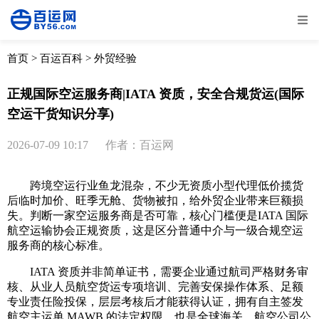
全部
物流资讯
电商资讯
物流百科
首页
>
百运百科
>
外贸经验
外贸百科
外贸经验
邮寄经验
重要公告
正规国际空运服务商|IATA 资质，安全合规货运(国际
空运干货知识分享)
取消
确定
2026-07-09 10:17
作者：百运网
跨境空运行业鱼龙混杂，不少无资质小型代理低价揽货
后临时加价、旺季无舱、货物被扣，给外贸企业带来巨额损
失。判断一家空运服务商是否可靠，核心门槛便是IATA 国际
航空运输协会正规资质，这是区分普通中介与一级合规空运
服务商的核心标准。
IATA 资质并非简单证书，需要企业通过航司严格财务审
核、从业人员航空货运专项培训、完善安保操作体系、足额
专业责任险投保，层层考核后才能获得认证，拥有自主签发
航空主运单 MAWB 的法定权限，也是全球海关、航空公司公