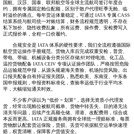
国航、汉莎、国泰、联邦航空等全球主流航司签订年度合
约，拥有专属固定舱位配额，区别于散户代理旺季无舱、临
时溢价的痛点。每年货运体量稳定，可通过 IATA 专属 CASS
结算系统与航司统一对账结算，财务流程规范透明，不存在
私下加价、隐性收费乱象，所有运费、操作费、安检费写入
正式报价单，全程一口价履约。
合规安全是 IATA 体系的硬性要求，我们全流程遵循国际
航空货运操作手册规范。货物入库后完成双重安检，普货、
带电、带磁、机械设备分类分区存储;针对锂电池、化工品、
温控货物配备 IATA CEIV 专项认证操作团队，严格按照危险
品运输规范申报，从源头规避海关查验、机场扣货风险。出
口报关配备自有持证报关团队，熟悉欧美、东南亚、中东各
国申报规则，申报资料标准化，查验率远低于行业平均水
平，大幅缩短通关时效。
不少客户误以为 “低价 = 划算”，选择无资质小代理发
货，经常出现舱位被航司截单、货物中转丢失、目的港无法
清关等问题，后续产生高额仓储、滞港、改配费用，综合成
本反而更高。IATA 正规服务商拥有全球统一理赔标准，每票
货物默认配套货运保险，货损、丢货可依据航空运单快速理
赔，权责清晰，保障客户货值安全。