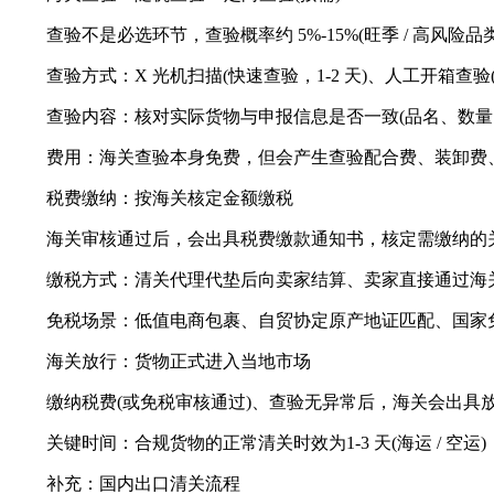
查验不是必选环节，查验概率约 5%-15%(旺季 / 高风险品
查验方式：X 光机扫描(快速查验，1-2 天)、人工开箱查验(详细
查验内容：核对实际货物与申报信息是否一致(品名、数量、货
费用：海关查验本身免费，但会产生查验配合费、装卸费、仓
税费缴纳：按海关核定金额缴税
海关审核通过后，会出具税费缴款通知书，核定需缴纳的关税、进口
缴税方式：清关代理代垫后向卖家结算、卖家直接通过海关系统
免税场景：低值电商包裹、自贸协定原产地证匹配、国家免
海关放行：货物正式进入当地市场
缴纳税费(或免税审核通过)、查验无异常后，海关会出具放行
关键时间：合规货物的正常清关时效为1-3 天(海运 / 空运)，电商
补充：国内出口清关流程