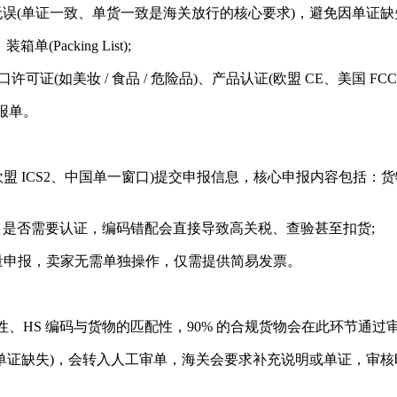
无误(单证一致、单货一致是海关放行的核心要求)，避免因单证缺失
(Packing List);
证(如美妆 / 食品 / 危险品)、产品认证(欧盟 CE、美国 FCC、
报单。
 ICS2、中国单一窗口)提交申报信息，核心申报内容包括：货物
是否需要认证，编码错配会直接导致高关税、查验甚至扣货;
成批量申报，卖家无需单独操作，仅需提供简易发票。
S 编码与货物的匹配性，90% 的合规货物会在此环节通过审
失)，会转入人工审单，海关会要求补充说明或单证，审核时间从 1