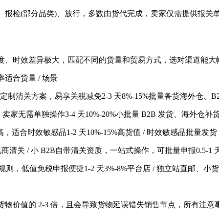
检(部分品类)、放行，多数由货代完成，卖家仅需提供报关
、时效差异极大，匹配不同的货量和贸易方式，选对渠道能大
合货量 / 场景
定制清关方案，易享关税减免2-3 天8%-15%批量备货海外仓、B
无需单独操作3-4 天10%-20%小批量 B2B 发货、海外仓补
合时效敏感品1-2 天10%-15%高货值 / 时效敏感品批量发货
电商清关 / 小 B2B自带清关资质，一站式操作，可批量申报0.5-
低值免税申报便捷1-2 天3%-8%平台店 / 独立站直邮、小
的 2-3 倍，且会导致货物延误错失销售节点，所有注意事项围