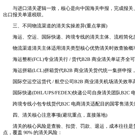
与进口清关逻辑一致，核心是向中国海关申报，完成报关、报
出口报关单退税联。
三、不同物流渠道的清关实操差异(重点掌握)
海运、空运、国际快递、跨境专线的清关主体、流程简化度
物流渠道清关主体适用清关类型核心优势清关时效查验概率适
海运整柜(FCL)专业清关行 / 货代B2B 商业清关单证齐全可
海运拼箱(LCL)拼箱货代B2B 商业清关货代统一集拼申报，卖家
国际空运空运货代 / 航空公司B2B 商业清关机场清关效率高，适
国际快递(DHL/UPS/FEDEX)快递公司自身清关团队B2C 
跨境专线小包专线货代B2C 电商清关适配目的国零售清关规则，
四、清关核心注意事项(避坑重点，直接落地)
清关的核心风险是查验、扣货、罚款、退运，成本往往是货物价值
点，覆盖 90% 的清关风险：