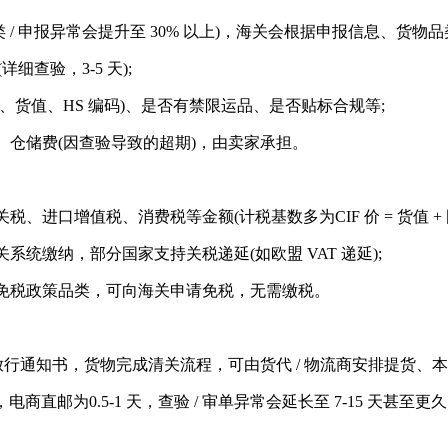
类 / 申报异常会提升至 30% 以上)，海关会根据申报信息、
查验，3-5 天);
值、HS 编码)、是否有禁限运品、是否贴标合规等;
储费(因查验导致的超期)，由卖家承担。
增值税、消费税等金额(计税基数多为CIF 价 = 货值 + 国际
缴纳，部分国家支持关税递延(如欧盟 VAT 递延);
税政策品类，可向海关申请免税，无需缴税。
通知书，货物完成清关流程，可由货代 / 物流商安排提货、本
直邮为0.5-1 天，查验 / 审单异常会延长至 7-15 天甚至更