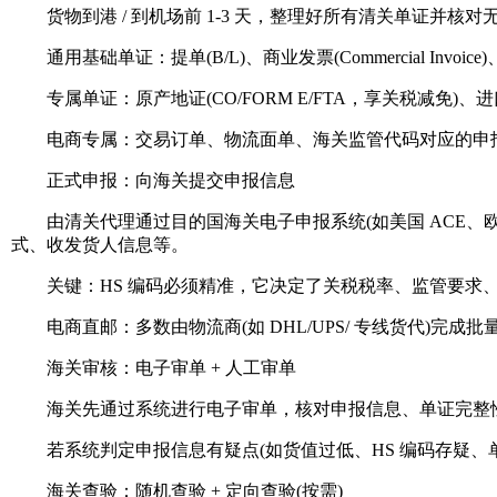
货物到港 / 到机场前 1-3 天，整理好所有清关单证并核对
通用基础单证：提单(B/L)、商业发票(Commercial Invoice)、装箱单
专属单证：原产地证(CO/FORM E/FTA，享关税减免)、进口许可
电商专属：交易订单、物流面单、海关监管代码对应的申
正式申报：向海关提交申报信息
由清关代理通过目的国海关电子申报系统(如美国 ACE、欧盟
式、收发货人信息等。
关键：HS 编码必须精准，它决定了关税税率、监管要求、
电商直邮：多数由物流商(如 DHL/UPS/ 专线货代)完
海关审核：电子审单 + 人工审单
海关先通过系统进行电子审单，核对申报信息、单证完整性、H
若系统判定申报信息有疑点(如货值过低、HS 编码存疑、单证缺
海关查验：随机查验 + 定向查验(按需)