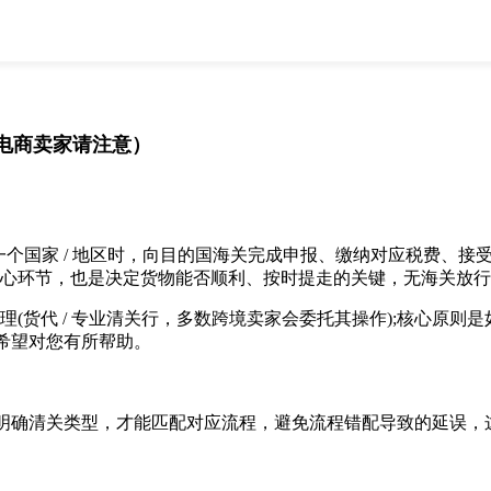
全部
物流资讯
电商资讯
物流百科
外贸百科
外贸经验
邮寄经验
重要公告
电商卖家请注意）
取消
确定
个国家 / 地区时，向目的国海关完成申报、缴纳对应税费、接
的核心环节，也是决定货物能否顺利、按时提走的关键，无海关放
理(货代 / 专业清关行，多数跨境卖家会委托其操作);核心原
希望对您有所帮助。
确清关类型，才能匹配对应流程，避免流程错配导致的延误，