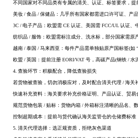
不同国家对不同品类有专属的清关、认证、标签要求，提前准备
美妆 / 食品 / 保健品：几乎所有国家都需进口许可证、产品
3C / 电子产品：欧盟需 CE 认证、美国需 FCC/UL 认证、
纺织品 / 服饰：欧盟需标注成分、洗水标，部分国家需原产
越南 / 泰国 / 马来西亚：每件产品需单独贴原产国标签(如 “Mad
欧盟 / 英国：提前注册 EORI/VAT 号，高碳产品(钢铁 / 水
4. 查验环节：积极配合，降低查验损失
若货物被查验，切勿消极应对，及时配合清关代理 / 海关
快速补充资料：海关要求补充价格证明、产品认证、贸易合同等
规范货物包装 / 贴标：货物内箱 / 外箱标注清晰的品名、
控制超期成本：提前与货代确认海关监管仓的仓储费标准，
5. 清关代理选择：选正规资质，拒绝灰色渠道