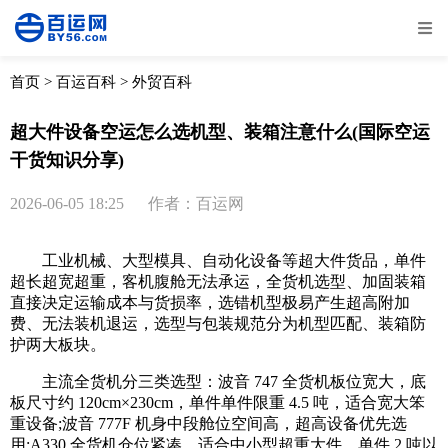
全部
物流资讯
电商资讯
物流百科
首页
>
百运百科
>
外贸百科
外贸百科
外贸经验
邮寄经验
重要公告
超大件设备空运怎么选机型、装箱注意什么(国际空运
干货知识分享)
取消
确定
2026-06-05 18:25
作者：百运网
工业机械、大型模具、自动化设备等超大件货品，单件
超长超宽超重，客机腹舱无法承运，全货机选型、加固装箱
直接决定运输成本与货损率，选错机型极易产生超高附加
费、无法装机退运，选型与包装规范分为机型匹配、装箱防
护两大板块。
主流全货机分三类选型：波音 747 全货机板位宽大，底
板尺寸约 120cm×230cm，单件单件限重 4.5 吨，适合宽大笨
重设备;波音 777F 机身中段舱位空间高，超高设备优先选
用;A330 全货机仓位紧凑，适合中小型超重大件，单件 2 吨以