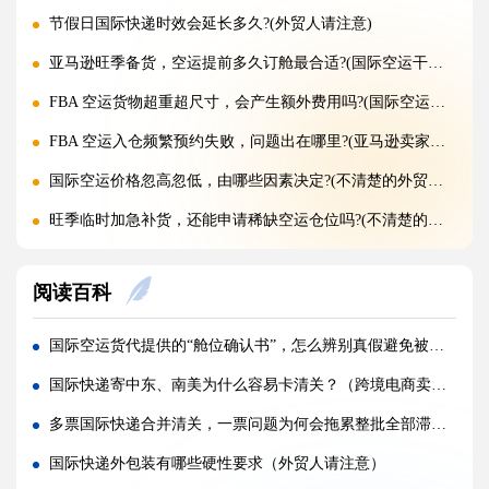
节假日国际快递时效会延长多久?(外贸人请注意)
亚马逊旺季备货，空运提前多久订舱最合适?(国际空运干货知识分享)
FBA 空运货物超重超尺寸，会产生额外费用吗?(国际空运干货知识分享)
FBA 空运入仓频繁预约失败，问题出在哪里?(亚马逊卖家请注意)
国际空运价格忽高忽低，由哪些因素决定?(不清楚的外贸人看过来)
旺季临时加急补货，还能申请稀缺空运仓位吗?(不清楚的外贸人看过来)
黑五圣诞空运爆仓，提前多久锁舱可避开港口长时间排队?(不清楚的跨境卖家看过来)
阅读百科
实木托盘无 IPPC 标识，空运落地除销毁外有哪些整改方式(国际空运干货知识分享)
空运到仓长期不上架，如何区分物流延误与亚马逊仓内拥堵?(国际空运干货知识分享)
国际空运货代提供的“舱位确认书”，怎么辨别真假避免被骗（国际空运干货知识分享）
美仓热门地址，空派派送经常拒收该怎么处理（不清楚的跨境卖家看过来）
国际快递寄中东、南美为什么容易卡清关？（跨境电商卖家如何降低清关风险）
海关认定货值偏高征税，有合规申诉减免税费的办法吗（国际快递干货知识分享）
多票国际快递合并清关，一票问题为何会拖累整批全部滞留（国际快递干货知识分享）
国际快递包装做错直接破损（跨境发货包装指南）
国际快递外包装有哪些硬性要求（外贸人请注意）