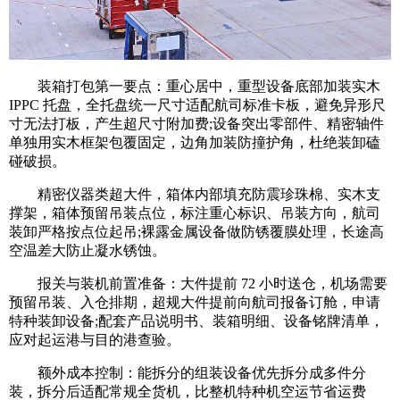
装箱打包第一要点：重心居中，重型设备底部加装实木
IPPC 托盘，全托盘统一尺寸适配航司标准卡板，避免异形尺
寸无法打板，产生超尺寸附加费;设备突出零部件、精密轴件
单独用实木框架包覆固定，边角加装防撞护角，杜绝装卸磕
碰破损。
精密仪器类超大件，箱体内部填充防震珍珠棉、实木支
撑架，箱体预留吊装点位，标注重心标识、吊装方向，航司
装卸严格按点位起吊;裸露金属设备做防锈覆膜处理，长途高
空温差大防止凝水锈蚀。
报关与装机前置准备：大件提前 72 小时送仓，机场需要
预留吊装、入仓排期，超规大件提前向航司报备订舱，申请
特种装卸设备;配套产品说明书、装箱明细、设备铭牌清单，
应对起运港与目的港查验。
额外成本控制：能拆分的组装设备优先拆分成多件分
装，拆分后适配常规全货机，比整机特种机空运节省运费