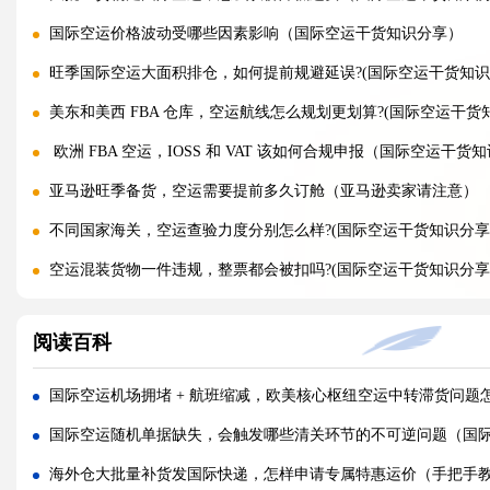
国际空运价格波动受哪些因素影响（国际空运干货知识分享）
旺季国际空运大面积排仓，如何提前规避延误?(国际空运干货知识
美东和美西 FBA 仓库，空运航线怎么规划更划算?(国际空运干货
欧洲 FBA 空运，IOSS 和 VAT 该如何合规申报（国际空运干货
亚马逊旺季备货，空运需要提前多久订舱（亚马逊卖家请注意）
不同国家海关，空运查验力度分别怎么样?(国际空运干货知识分享
空运混装货物一件违规，整票都会被扣吗?(国际空运干货知识分享
空运货物 AMS、ENS 预申报填错有什么后果?(国际空运干货知识
阅读百科
空运品名申报错误，会面临哪些罚款与处罚?(国际空运干货知识分
国际空运货物被扣，最快多久可以清关放行?(国际空运干货知识分
国际空运机场拥堵 + 航班缩减，欧美核心枢纽空运中转滞货问题
国际空运计费重与实际重、体积重怎么换算（国际空运干货知识
国际空运随机单据缺失，会触发哪些清关环节的不可逆问题（国
普通货物走国际空运最低多少公斤起运（不清楚的外贸人看过来
海外仓大批量补货发国际快递，怎样申请专属特惠运价（手把手