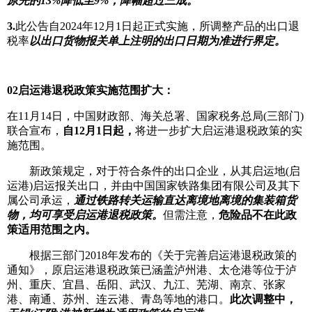
原先的13%降低至9%，降幅超过三成。
3.
此公告自2024年12月1日起正式实施，所调整产品的出口退
税率
以出口货物报关单上注明的出口日期为准进行界定。
02
启运港退税政策实施范围扩大：
在11月14日，中国财政部、海关总署、国家税务总局(三部门)
联合宣布，
自12月1日起，
将进一步扩大启运港退税政策的实
施范围。
新政策规定，对于符合条件的出口企业，从其启运地(启
运港)启运报关出口，并由中国国家铁路集团有限公司及其下
属公司承运，
通过铁路转关运输直达离境地离境的集装箱货
物，均可享受启运港退税政策。
但需注意，
危险品不在此政
策适用范围之内。
根据三部门2018年发布的《关于完善启运港退税政策的
通知》，原启运港退税政策已涵盖泸州港、太仓港等位于泸
州、重庆、宜昌、岳阳、武汉、九江、芜湖、南京、张家
港、南通、苏州、连云港、青岛等地的港口。
此次调整中，