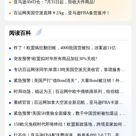
亚马逊AWD仓：7月31日起，拒收大件商品!
百运网美国空派直降￥2/kg，亚马逊FBA备货速冲！
百运网义乌仓乔迁｜7.16起货物统一送新址！
阅读百科
重磅！CPSC最新消息放宽执行政策，美线卖家迎来利好
突发！巴基斯坦一架波音737货机失联！
炸了！欧盟疯狂翻旧账，4000批国货被扣，涉案超11亿
警惕！违规罚10万美金/箱，出货前必看！
突发预警!欧盟拟对华所有商品加征30%关税?
欧洲小包关税大反转：法国紧急暂停、意大利再度延期！
专访百运网张同学|单票13吨美国空派完美收官，靠谱服务铸就客户信任
百运网|沃尔玛全球电商“智赢跨境·AI全域新运营”专场沙龙圆满收官!
紧急预警 | 美国严打“借Bond清关”，大量Bond被注销！外贸人保命指南速存
倒计时1天，欧盟小包裹免税政策明日正式取消！
时局动荡，稳运为王 | 百运网中欧中俄铁路班列，给你稳稳的安全感！
海运价格九连涨，外贸企业称一周一涨扛不住!
重磅官宣 | 百运网加拿大空派全新启航，亚马逊FBA卡派大件无忧！
警报!美国海关连发四道“封杀令”，你的货还能顺利进美国吗?
紧急预警!美国5H查验全面爆发，数千中国货柜被扣退运，跨境卖家如何破局？
百运网邀您来上海双年展逛展领钱啦！
150欧元免税时代即将终结！欧盟新政落地，跨境卖家如何破局？
扛不住！亚马逊FBA配送费连涨，每单多付0.2-0.7刀，卖家降本突破口在哪？