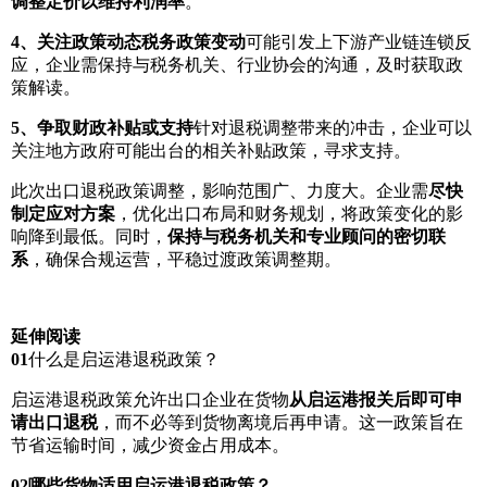
调整定价以维持利润率
。
4、
关注政策动态税务政策变动
可能引发上下游产业链连锁反
应，企业需保持与税务机关、行业协会的沟通，及时获取政
策解读。
5、
争取财政补贴或支持
针对退税调整带来的冲击，企业可以
关注地方政府可能出台的相关补贴政策，寻求支持。
此次出口退税政策调整，影响范围广、力度大。企业需
尽快
制定应对方案
，优化出口布局和财务规划，将政策变化的影
响降到最低。同时，
保持与税务机关和专业顾问的密切联
系
，确保合规运营，平稳过渡政策调整期。
延伸阅读
0
1
什么是启运港退税政策？
启运港退税政策允许出口企业在货物
从启运港报关后即可申
请出口退税
，而不必等到货物离境后再申请。这一政策旨在
节省运输时间，减少资金占用成本。
0
2
哪些货物适用启运港退税政策？