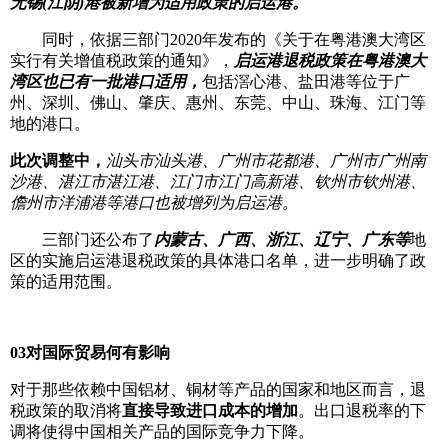
无锡(江阴)港被新增为适用政策的启运港。
同时，依据三部门2020年发布的《关于在粤港澳大湾区
实行有关增值税政策的通知》，
启运港退税政策在粤港澳大
湾区也已有一批港口适用，
包括滘心港、盐田港等位于广
州、深圳、佛山、肇庆、惠州、东莞、中山、珠海、江门等
地的港口。
此次调整中，
汕头市汕头港、广州市花都港、广州市广州南
沙港、湛江市湛江港、江门市江门高新港、钦州市钦州港、
儋州市洋浦港等港口也被增列为启运港。
三部门还公布了
内蒙古、广西、浙江、辽宁、广东等
地
区的实施启运港退税政策的具体港口名单，进一步明确了政
策的适用范围。
03
对国际贸易何有影响
对于那些依赖中国铝材、铜材等产品的国家和地区而言，退
税政策的取消将
直接导致进口成本的增加
。出口退税率的下
调将使得中国相关产品的国际竞争力下降。