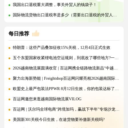
我国出口退税重大调整，事关外贸人的钱袋子！
国际物流货物出口退税率是多少（需要出口退税的外贸人看过来）
每日推荐
特朗普：这些产品叠加征收15%关税，12月4日正式生效
五个东盟国家收紧锂电池空运规则，到底改了哪些地方?一文讲清!
2026越南物流展圆满收官 | 百运网携全链路物流新品“中越美专线”强势出圈！
聚力出海新势能 | Freightshop百运网闪耀亮相2026越南国际物流展
欧盟史上最严包装法PPWR 8月12日生效，你的包装达标了吗？
百运网邀您来逛越南国际物流展VILOG
百运网 | 沃尔玛全球电商“跨境加玛，赢战下半年”专场沙龙圆满收官!
美国新301关税今日生效，在途货物要补缴新关税吗?