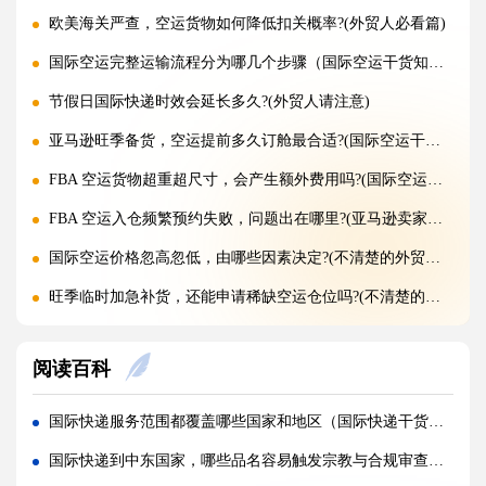
欧美海关严查，空运货物如何降低扣关概率?(外贸人必看篇)
国际空运完整运输流程分为哪几个步骤（国际空运干货知识分享）
节假日国际快递时效会延长多久?(外贸人请注意)
亚马逊旺季备货，空运提前多久订舱最合适?(国际空运干货知识分享)
FBA 空运货物超重超尺寸，会产生额外费用吗?(国际空运干货知识分享)
FBA 空运入仓频繁预约失败，问题出在哪里?(亚马逊卖家请注意)
国际空运价格忽高忽低，由哪些因素决定?(不清楚的外贸人看过来)
旺季临时加急补货，还能申请稀缺空运仓位吗?(不清楚的外贸人看过来)
黑五圣诞空运爆仓，提前多久锁舱可避开港口长时间排队?(不清楚的跨境卖家看过来)
阅读百科
实木托盘无 IPPC 标识，空运落地除销毁外有哪些整改方式(国际空运干货知识分享)
空运到仓长期不上架，如何区分物流延误与亚马逊仓内拥堵?(国际空运干货知识分享)
国际快递服务范围都覆盖哪些国家和地区（国际快递干货知识分享）
美仓热门地址，空派派送经常拒收该怎么处理（不清楚的跨境卖家看过来）
国际快递到中东国家，哪些品名容易触发宗教与合规审查（跨境电商卖家请注意）