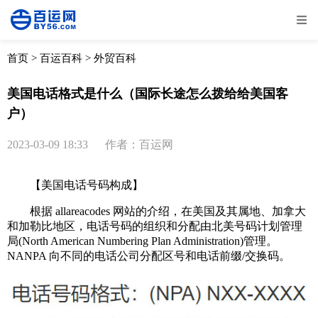
全部
物流资讯
电商资讯
物流百科
首页
>
百运百科
>
外贸百科
外贸百科
外贸经验
邮寄经验
重要公告
美国电话格式是什么（国际长途怎么拨给给美国客
户）
取消
确定
2023-03-09 18:33
作者：百运网
【美国电话号码构成】
根据 allareacodes 网站的介绍，在美国及其属地、加拿大
和加勒比地区，电话号码的组织和分配由北美号码计划管理
局(North American Numbering Plan Administration)管理。
NANPA 向不同的电话公司分配区号和电话前缀/交换码。