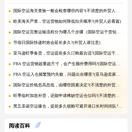
国际空运海关查验一般会检查哪些内容?(不清楚的外贸人看过来)
欧美海关严查，空运货物如何降低扣关概率?(外贸人必看篇)
国际空运完整运输流程分为哪几个步骤（国际空运干货知识分享）
节假日国际快递时效会延长多久?(外贸人请注意)
亚马逊旺季备货，空运提前多久订舱最合适?(国际空运干货知识分享)
FBA 空运货物超重超尺寸，会产生额外费用吗?(国际空运干货知识分享)
FBA 空运入仓频繁预约失败，问题出在哪里?(亚马逊卖家请注意)
国际空运价格忽高忽低，由哪些因素决定?(不清楚的外贸人看过来)
旺季临时加急补货，还能申请稀缺空运仓位吗?(不清楚的外贸人看过来)
黑五圣诞空运爆仓，提前多久锁舱可避开港口长时间排队?(不清楚的跨境卖家看过来)
实木托盘无 IPPC 标识，空运落地除销毁外有哪些整改方式(国际空运干货知识分享)
阅读百科
空运到仓长期不上架，如何区分物流延误与亚马逊仓内拥堵?(国际空运干货知识分享)