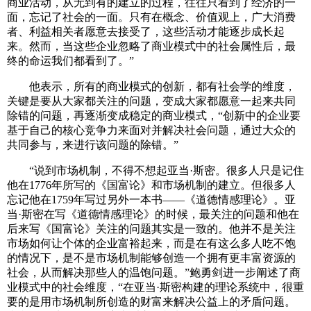
商业活动，从无到有的建立的过程，往往只看到了经济的一
面，忘记了社会的一面。只有在概念、价值观上，广大消费
者、利益相关者愿意去接受了，这些活动才能逐步成长起
来。然而，当这些企业忽略了商业模式中的社会属性后，最
终的命运我们都看到了。”
他表示，所有的商业模式的创新，都有社会学的维度，
关键是要从大家都关注的问题，变成大家都愿意一起来共同
除错的问题，再逐渐变成稳定的商业模式，“创新中的企业要
基于自己的核心竞争力来面对并解决社会问题，通过大众的
共同参与，来进行该问题的除错。”
“说到市场机制，不得不想起亚当·斯密。很多人只是记住
他在1776年所写的《国富论》和市场机制的建立。但很多人
忘记他在1759年写过另外一本书——《道德情感理论》。亚
当·斯密在写《道德情感理论》的时候，最关注的问题和他在
后来写《国富论》关注的问题其实是一致的。他并不是关注
市场如何让个体的企业富裕起来，而是在有这么多人吃不饱
的情况下，是不是市场机制能够创造一个拥有更丰富资源的
社会，从而解决那些人的温饱问题。”鲍勇剑进一步阐述了商
业模式中的社会维度，“在亚当·斯密构建的理论系统中，很重
要的是用市场机制所创造的财富来解决公益上的矛盾问题。