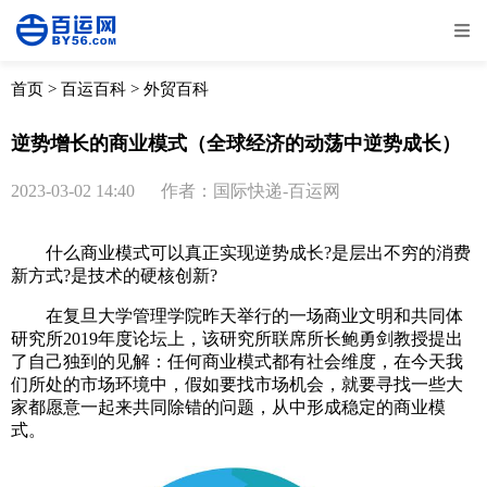
全部
物流资讯
电商资讯
物流百科
首页
>
百运百科
>
外贸百科
外贸百科
外贸经验
邮寄经验
重要公告
逆势增长的商业模式（全球经济的动荡中逆势成长）
取消
确定
2023-03-02 14:40
作者：国际快递-百运网
什么商业模式可以真正实现逆势成长?是层出不穷的消费
新方式?是技术的硬核创新?
在复旦大学管理学院昨天举行的一场商业文明和共同体
研究所2019年度论坛上，该研究所联席所长鲍勇剑教授提出
了自己独到的见解：任何商业模式都有社会维度，在今天我
们所处的市场环境中，假如要找市场机会，就要寻找一些大
家都愿意一起来共同除错的问题，从中形成稳定的商业模
式。