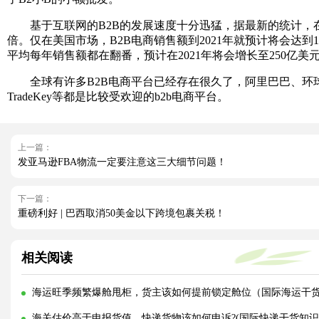
基于互联网的B2B的发展速度十分迅猛，据最新的统计，在本年
倍。仅在美国市场，B2B电商销售额到2021年就预计将会达到1.18
平均每年销售额都在翻番，预计在2021年将会增长至250亿美
全球有许多B2B电商平台已经存在很久了，阿里巴巴、环球资源，GlobalS
TradeKey等都是比较受欢迎的b2b电商平台。
上一篇：
发亚马逊FBA物流一定要注意这三大细节问题！
下一篇：
重磅利好 | 巴西取消50美金以下跨境包裹关税！
相关阅读
海运旺季频繁爆舱甩柜，货主该如何提前锁定舱位（国际海运干
海关估价高于申报货值，快递货物该如何申诉?(国际快递干货知识