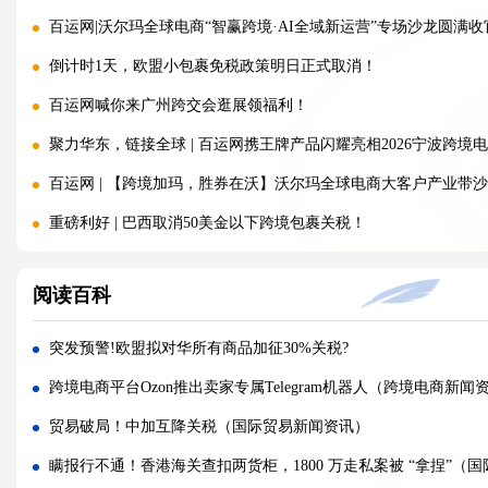
百运网|沃尔玛全球电商“智赢跨境·AI全域新运营”专场沙龙圆满收
倒计时1天，欧盟小包裹免税政策明日正式取消！
百运网喊你来广州跨交会逛展领福利！
聚力华东，链接全球 | 百运网携王牌产品闪耀亮相2026宁波跨境
百运网 | 【跨境加玛，胜券在沃】沃尔玛全球电商大客户产业带沙
重磅利好 | 巴西取消50美金以下跨境包裹关税！
注意：金税四期重拳出击，大批跨境卖家补税补到要破产!
阅读百科
150欧元免税时代即将终结！欧盟新政落地，跨境卖家如何破局？
突发 | 特朗普签署文件：美国将对这些产品加征100%关税，全
突发预警!欧盟拟对华所有商品加征30%关税?
百运网 | 沃尔玛平台招商分享大会圆满收官!双向赋能，共启跨境
跨境电商平台Ozon推出卖家专属Telegram机器人（跨境电商新闻
落幕不散场，聚力新征程 | 百运网惊艳亮相福州跨交会，完美收
贸易破局！中加互降关税（国际贸易新闻资讯）
国际海运公司MSC 波斯湾航线新政震动跨境物流（强制终止+加价 8
瞒报行不通！香港海关查扣两货柜，1800 万走私案被 “拿捏”（