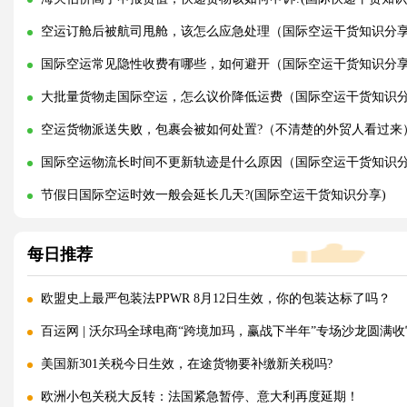
空运订舱后被航司甩舱，该怎么应急处理（国际空运干货知识分
国际空运常见隐性收费有哪些，如何避开（国际空运干货知识分
大批量货物走国际空运，怎么议价降低运费（国际空运干货知识
空运货物派送失败，包裹会被如何处置?（不清楚的外贸人看过来
国际空运物流长时间不更新轨迹是什么原因（国际空运干货知识
节假日国际空运时效一般会延长几天?(国际空运干货知识分享)
每日推荐
欧盟史上最严包装法PPWR 8月12日生效，你的包装达标了吗？
百运网 | 沃尔玛全球电商“跨境加玛，赢战下半年”专场沙龙圆满收
美国新301关税今日生效，在途货物要补缴新关税吗?
欧洲小包关税大反转：法国紧急暂停、意大利再度延期！