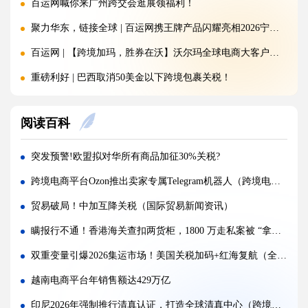
百运网喊你来广州跨交会逛展领福利！
聚力华东，链接全球 | 百运网携王牌产品闪耀亮相2026宁波跨境电商出口博览会!
百运网 | 【跨境加玛，胜券在沃】沃尔玛全球电商大客户产业带沙龙圆满收官!
重磅利好 | 巴西取消50美金以下跨境包裹关税！
注意：金税四期重拳出击，大批跨境卖家补税补到要破产!
阅读百科
150欧元免税时代即将终结！欧盟新政落地，跨境卖家如何破局？
突发 | 特朗普签署文件：美国将对这些产品加征100%关税，全球贸易再掀波澜！
突发预警!欧盟拟对华所有商品加征30%关税?
百运网 | 沃尔玛平台招商分享大会圆满收官!双向赋能，共启跨境出海新征程
跨境电商平台Ozon推出卖家专属Telegram机器人（跨境电商新闻资讯）
落幕不散场，聚力新征程 | 百运网惊艳亮相福州跨交会，完美收官！
贸易破局！中加互降关税（国际贸易新闻资讯）
国际海运公司MSC 波斯湾航线新政震动跨境物流（强制终止+加价 800 美元）
瞒报行不通！香港海关查扣两货柜，1800 万走私案被 “拿捏”（国际贸易新闻资讯）
开局即爆发!2026年前两月中俄贸易额达390亿美元，同比劲增12%（国际贸易新闻资讯）
双重变量引爆2026集运市场！美国关税加码+红海复航（全球贸易格局生变）
重磅预测！2026年拉美电商规模将突破2000亿美元（出口拉美国家的电商卖家请注意）
越南电商平台年销售额达429万亿
重磅官宣！5 月 1 日起，中国对非洲 53 国100%税目产品零关税（国际贸易新闻资讯）
印尼2026年强制推行清真认证，打造全球清真中心（跨境电商卖家请注意）