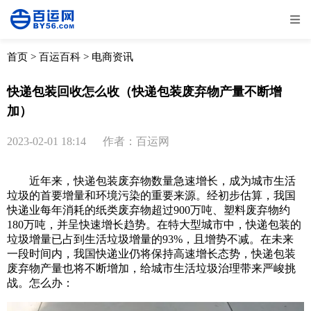
全部
物流资讯
电商资讯
物流百科
首页
>
百运百科
>
电商资讯
外贸百科
外贸经验
邮寄经验
重要公告
快递包装回收怎么收（快递包装废弃物产量不断增
加）
取消
确定
2023-02-01 18:14
作者：百运网
近年来，快递包装废弃物数量急速增长，成为城市生活
垃圾的首要增量和环境污染的重要来源。经初步估算，我国
快递业每年消耗的纸类废弃物超过900万吨、塑料废弃物约
180万吨，并呈快速增长趋势。在特大型城市中，快递包装的
垃圾增量已占到生活垃圾增量的93%，且增势不减。在未来
一段时间内，我国快递业仍将保持高速增长态势，快递包装
废弃物产量也将不断增加，给城市生活垃圾治理带来严峻挑
战。怎么办：