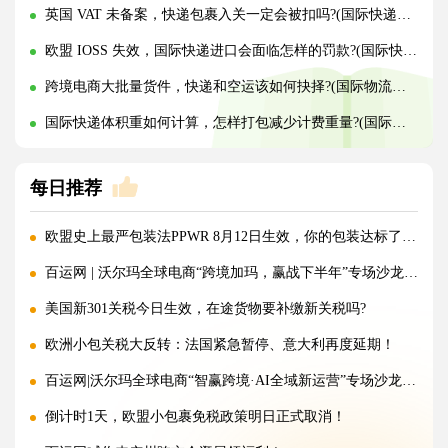
英国 VAT 未备案，快递包裹入关一定会被扣吗?(国际快递干货知识分享)
欧盟 IOSS 失效，国际快递进口会面临怎样的罚款?(国际快递干货知识分享)
跨境电商大批量货件，快递和空运该如何抉择?(国际物流干货知识分享)
国际快递体积重如何计算，怎样打包减少计费重量?(国际快递干货知识分享)
每日推荐
欧盟史上最严包装法PPWR 8月12日生效，你的包装达标了吗？
百运网 | 沃尔玛全球电商“跨境加玛，赢战下半年”专场沙龙圆满收官!
美国新301关税今日生效，在途货物要补缴新关税吗?
欧洲小包关税大反转：法国紧急暂停、意大利再度延期！
百运网|沃尔玛全球电商“智赢跨境·AI全域新运营”专场沙龙圆满收官!
倒计时1天，欧盟小包裹免税政策明日正式取消！