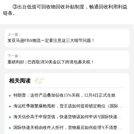
③出台低值可回收物回收补贴制度，畅通回收利用利益
链条。
上一篇：
发亚马逊FBA物流一定要注意这三大细节问题！
下一篇：
重磅利好 | 巴西取消50美金以下跨境包裹关税！
相关阅读
特朗普：这些产品叠加征收15%关税，12月4日正式生效
海运旺季频繁爆舱甩柜，货主该如何提前锁定舱位（国际海运干货知识分享）
海关估价高于申报货值，快递货物该如何申诉?(国际快递干货知识分享)
国际快递关税由收件人拒付，货物最后如何处理?(不清楚的外贸人看过来)