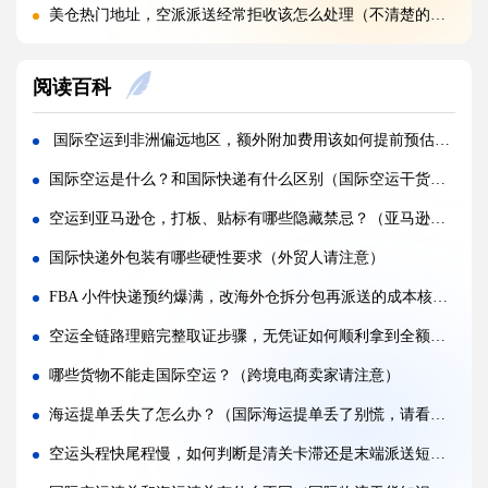
美仓热门地址，空派派送经常拒收该怎么处理（不清楚的跨境卖家看过来）
海关认定货值偏高征税，有合规申诉减免税费的办法吗（国际快递干货知识分享）
阅读百科
国际快递包装做错直接破损（跨境发货包装指南）
国际快递虚报货值有什么后果（海关处罚细则科普）
国际空运到非洲偏远地区，额外附加费用该如何提前预估（不清楚的跨境电商卖家请注意）
旺季国际空运仓位紧张，如何提前锁定舱位与运价（不清楚的外贸人看过来）
国际空运是什么？和国际快递有什么区别（国际空运干货知识分享）
空运主单MAWB与分单HAWB有什么区别，清关受影响吗（国际空运干货知识分享）
空运到亚马逊仓，打板、贴标有哪些隐藏禁忌？（亚马逊卖家注意：贴错一个码，整批都白跑）
海运出口报关资料单单不一致，会造成哪些货物延误后果?(国际海运干货知识分享)
国际快递外包装有哪些硬性要求（外贸人请注意）
跨境电商选快船还是普船，除了时效还要重点评估哪些要素?(跨境电商卖家必看篇)
FBA 小件快递预约爆满，改海外仓拆分包再派送的成本核算（亚马逊卖家请注意）
拼箱海运目的港拆箱费由谁承担，如何避免收件人临时被收取杂费?(国际海运干货知识分享)
空运全链路理赔完整取证步骤，无凭证如何顺利拿到全额赔款（国际空运理赔证据为王、时效为纲）
国际快递货件标签制作有什么要求（不清楚的外贸人看过来）
哪些货物不能走国际空运？（跨境电商卖家请注意）
国际快递收件人需要配合海关提供资料吗（不清楚的外贸人看过来）
海运提单丢失了怎么办？（国际海运提单丢了别慌，请看过来）
空运头程快尾程慢，如何判断是清关卡滞还是末端派送短板（国际空运干货知识分享）