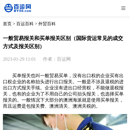
全部
物流资讯
电商资讯
物流百科
首页
>
百运百科
>
外贸百科
外贸百科
外贸经验
邮寄经验
重要公告
一般贸易报关和买单报关区别（国际货运常见的成交
方式及报关区别）
取消
确定
2023-01-29 11:01
作者：百运网
买单报关也叫一般贸易买单，没有出口权的企业买有出
口权企业的名称抬头进行出口报关。一般是不涉及退税的进
出口方式报关手续。企业没有进出口经营权，不能做退税报
关，也有的企业为了不用自己的公司抬头报关，也选择买单
报关的。一般情况下大部分的澳洲海派就是使用买单报关，
而且运费是包报关费、澳洲清关、澳洲关税的。