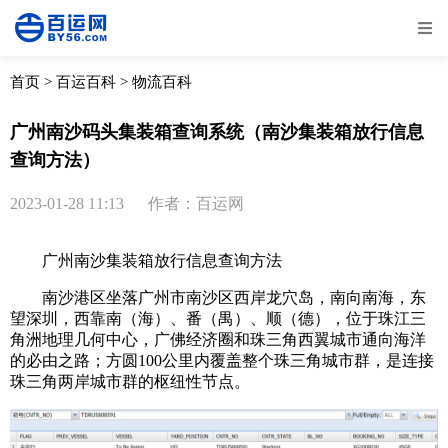
全部
物流资讯
电商资讯
物流百科
首页
>
百运百科
>
物流百科
外贸百科
外贸经验
邮寄经验
重要公告
广州南沙码头集装箱查询系统（南沙集装箱放行信息
查询方法）
取消
确定
2023-01-28 11:13
作者：百运网
广州南沙集装箱放行信息查询方法
南沙港区坐落广州市南沙区西岸龙穴岛，南向南海，东
望深圳，西靠南（海）、番（禺）、顺（德），位于珠江三
角洲地理几何中心，广佛经济圈和珠三角西翼城市通向海洋
的必由之路；方圆100公里内覆盖整个珠三角城市群，是连接
珠三角两岸城市群的枢纽性节点。