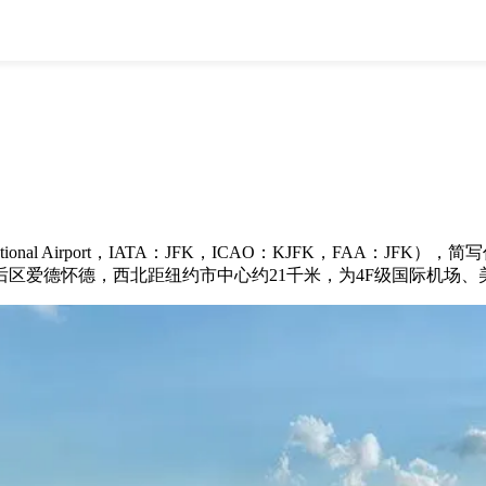
全部
物流资讯
电商资讯
物流百科
外贸百科
外贸经验
邮寄经验
重要公告
取消
确定
ional Airport，IATA：JFK，ICAO：KJFK，FAA：JFK），简
后区爱德怀德，西北距纽约市中心约21千米，为4F级国际机场