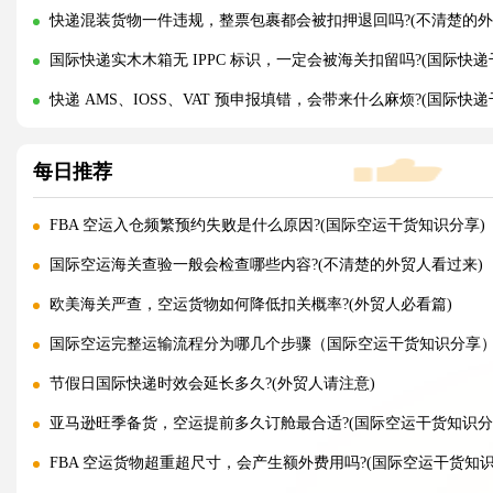
快递混装货物一件违规，整票包裹都会被扣押退回吗?(不清楚的外
国际快递实木木箱无 IPPC 标识，一定会被海关扣留吗?(国际快递
快递 AMS、IOSS、VAT 预申报填错，会带来什么麻烦?(国际快
每日推荐
FBA 空运入仓频繁预约失败是什么原因?(国际空运干货知识分享)
国际空运海关查验一般会检查哪些内容?(不清楚的外贸人看过来)
欧美海关严查，空运货物如何降低扣关概率?(外贸人必看篇)
国际空运完整运输流程分为哪几个步骤（国际空运干货知识分享
节假日国际快递时效会延长多久?(外贸人请注意)
亚马逊旺季备货，空运提前多久订舱最合适?(国际空运干货知识分
FBA 空运货物超重超尺寸，会产生额外费用吗?(国际空运干货知识