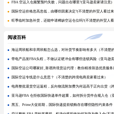
FBA 空运入仓频繁预约失败，问题出在哪里?(亚马逊卖家请注意)
国际空运价格忽高忽低，由哪些因素决定?(不清楚的外贸人看过来
旺季临时加急补货，还能申请稀缺空运仓位吗?(不清楚的外贸人看
黑五圣诞空运爆仓，提前多久锁舱可避开港口长时间排队?(不清楚
阅读百科
实木托盘无 IPPC 标识，空运落地除销毁外有哪些整改方式(国际
空运到仓长期不上架，如何区分物流延误与亚马逊仓内拥堵?(国际
海运周班船和非周班船怎么选，对补货节奏影响有多大（不清楚
美仓热门地址，空派派送经常拒收该怎么处理（不清楚的跨境卖
带电产品发FBA头程，不做认证硬冲会有哪些连锁风险（亚马逊
海关认定货值偏高征税，有合规申诉减免税费的办法吗（国际快
国际空运公司哪家好_靠谱跨境货运代理：教你精准筛选优质服务
国际快递包装做错直接破损（跨境发货包装指南）
国际空运专线是什么意思？（不清楚的跨境电商卖家看过来）
国际快递虚报货值有什么后果（海关处罚细则科普）
电商整批退货空运返程，反向物流附加费为何远高于正向出货（
旺季国际空运仓位紧张，如何提前锁定舱位与运价（不清楚的外
亚马逊FBA 仓拒收国际快递单件超重，如何拆分货件合规入仓（
空运主单MAWB与分单HAWB有什么区别，清关受影响吗（国际
黑五、Prime大促前期，国际快递提前锁舱存在哪些隐性约束条
海运出口报关资料单单不一致，会造成哪些货物延误后果?(国际海
空运整板 FBA 货标签磨损，机场分拣拒收如何加急补救入仓(不