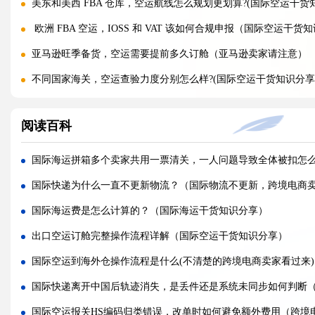
美东和美西 FBA 仓库，空运航线怎么规划更划算?(国际空运干货
欧洲 FBA 空运，IOSS 和 VAT 该如何合规申报（国际空运干货
亚马逊旺季备货，空运需要提前多久订舱（亚马逊卖家请注意）
不同国家海关，空运查验力度分别怎么样?(国际空运干货知识分享
空运混装货物一件违规，整票都会被扣吗?(国际空运干货知识分享
阅读百科
空运货物 AMS、ENS 预申报填错有什么后果?(国际空运干货知识
空运品名申报错误，会面临哪些罚款与处罚?(国际空运干货知识分
国际海运拼箱多个卖家共用一票清关，一人问题导致全体被扣怎
国际空运货物被扣，最快多久可以清关放行?(国际空运干货知识分
国际快递为什么一直不更新物流？（国际物流不更新，跨境电商
国际空运计费重与实际重、体积重怎么换算（国际空运干货知识
国际海运费是怎么计算的？（国际海运干货知识分享）
普通货物走国际空运最低多少公斤起运（不清楚的外贸人看过来
出口空运订舱完整操作流程详解（国际空运干货知识分享）
国际空运和国际快递到底有哪些核心区别（国际物流干货知识分
国际空运到海外仓操作流程是什么(不清楚的跨境电商卖家看过来)
国际空运计费重与实际重、体积重怎么换算（国际空运干货知识
国际快递离开中国后轨迹消失，是丢件还是系统未同步如何判断
国际空运客机和全货机分别适合运什么货物（国际空运干货知识
国际空运报关HS编码归类错误，改单时如何避免额外费用（跨境