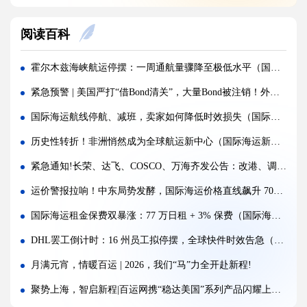
海运价格九连涨，外贸企业称一周一涨扛不住!
阅读百科
警报!美国海关连发四道“封杀令”，你的货还能顺利进美国吗?
百运网邀您来上海双年展逛展领钱啦！
霍尔木兹海峡航运停摆：一周通航量骤降至极低水平（国际海运新闻资讯）
百运网端午假期不打烊，各仓收发货安排速看！
紧急预警 | 美国严打“借Bond清关”，大量Bond被注销！外贸人保命指南速存
高光时刻 | 百运网携“稳达美国”系列产品闪耀亮相2026赛狐ERP跨境AI增长峰会
国际海运航线停航、减班，卖家如何降低时效损失（国际海运干货知识分享）
疯涨!海运巨头集体抬价，欧线一舱难求!外贸人如何破局？
历史性转折！非洲悄然成为全球航运新中心（国际海运新闻资讯）
蓄势扩容，焕新启航 | 百运网32000㎡全新标准化仓库正式启用！
紧急通知!长荣、达飞、COSCO、万海齐发公告：改港、调航!所有费用风险全由客户自担！
假期不打烊 | 百运网运作中心五一假期照常接单入库，守护每一份跨境托付！
运价警报拉响！中东局势发酵，国际海运价格直线飙升 70%（跨境电商卖家请注意）
炸了！欧盟疯狂翻旧账，4000批国货被扣，涉案超11亿
国际海运租金保费双暴涨：77 万日租 + 3% 保费（国际海运航运旧规则已失效吗）
扛不住！亚马逊FBA配送费连涨，每单多付0.2-0.7刀，卖家降本突破口在哪？
DHL罢工倒计时：16 州员工拟停摆，全球快件时效告急（国际快递新闻资讯）
月满元宵，情暖百运 | 2026，我们“马”力全开赴新程!
聚势上海，智启新程|百运网携“稳达美国”系列产品闪耀上海物博会，圆满收官!