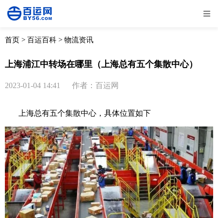
全部
物流资讯
电商资讯
物流百科
首页
>
百运百科
>
物流资讯
外贸百科
外贸经验
邮寄经验
重要公告
上海浦江中转场在哪里（上海总有五个集散中心）
取消
确定
2023-01-04 14:41
作者：百运网
上海总有五个集散中心，具体位置如下