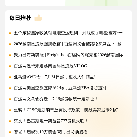
每日推荐
五个东盟国家收紧锂电池空运规则，到底改了哪些地方?一文讲清!
2026越南物流展圆满收官 | 百运网携全链路物流新品“中越美专线”强势出圈！
聚力出海新势能 | Freightshop百运网闪耀亮相2026越南国际物流展
百运网邀您来逛越南国际物流展VILOG
亚马逊AWD仓：7月31日起，拒收大件商品!
百运网美国空派直降￥2/kg，亚马逊FBA备货速冲！
百运网义乌仓乔迁｜7.16起货物统一送新址！
重磅！CPSC最新消息放宽执行政策，美线卖家迎来利好
突发！巴基斯坦一架波音737货机失联！
警惕！违规罚10万美金/箱，出货前必看！