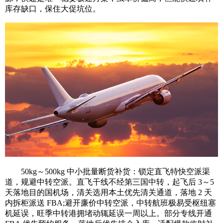
库存缺口，保住大促坑位。
50kg～500kg 中小批量断货补货：锁定直飞特快空派渠
道，规避中转空派。直飞干线不经第三国中转，起飞后 3～5
天落地目的国机场，清关选用本土优先清关通道，落地 2 天
内拆柜派送 FBA;避开廉价中转空派，中转航班极易受枢纽塞
机延误，旺季中转港拥堵动辄延误一周以上。部分专线开通