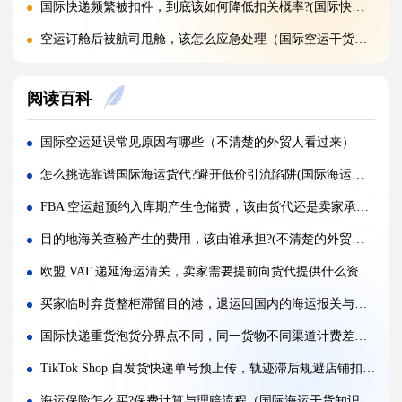
国际快递频繁被扣件，到底该如何降低扣关概率?(国际快递干货知识分享)
空运订舱后被航司甩舱，该怎么应急处理（国际空运干货知识分享）
空运货物派送失败，包裹会被如何处置?（不清楚的外贸人看过来）
阅读百科
加急国际空运真的能提速，靠谱吗?(国际空运干货知识分享)
FBA 空运出现丢件破损，理赔流程怎么走（国际空运干货知识分享）
国际空运延误常见原因有哪些（不清楚的外贸人看过来）
FBA 空运头程该怎么挑选靠谱物流货代（国际空运干货知识分享）
怎么挑选靠谱国际海运货代?避开低价引流陷阱(国际海运干货知识分享)
FBA 空运货物超重超尺寸会产生哪些附加费?(不清楚的亚马逊卖家看过来)
FBA 空运超预约入库期产生仓储费，该由货代还是卖家承担（不清楚的跨境电商卖家请注意）
亚马逊 FBA 空运，空派和纯空运该怎么选择?(不清楚的亚马逊卖家看过来)
目的地海关查验产生的费用，该由谁承担?(不清楚的外贸人看过来)
空运货物被海关布控，如何快速提交材料申诉（国际空运干货知识分享）
欧盟 VAT 递延海运清关，卖家需要提前向货代提供什么资质（跨境物流干货知识分享）
实木包装走国际空运必须做熏蒸热处理吗（国际空运干货知识分享）
买家临时弃货整柜滞留目的港，退运回国内的海运报关与关税减免条件（国际海运干货知识分享）
国际空运低申报被海关查到，罚款比例是多少?(国际空运干货知识分享)
国际快递重货泡货分界点不同，同一货物不同渠道计费差多少（跨境电商卖家请注意）
国际空运的运单有什么作用，包含哪些关键信息（国际空运干货知识分享）
TikTok Shop 自发货快递单号预上传，轨迹滞后规避店铺扣分实操（跨境电商卖家请注意）
海运保险怎么买?保费计算与理赔流程（国际海运干货知识分享）