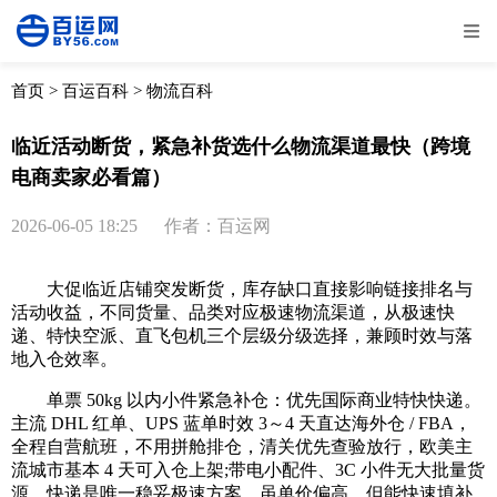
全部
物流资讯
电商资讯
物流百科
首页
>
百运百科
>
物流百科
外贸百科
外贸经验
邮寄经验
重要公告
临近活动断货，紧急补货选什么物流渠道最快（跨境
电商卖家必看篇）
取消
确定
2026-06-05 18:25
作者：百运网
大促临近店铺突发断货，库存缺口直接影响链接排名与
活动收益，不同货量、品类对应极速物流渠道，从极速快
递、特快空派、直飞包机三个层级分级选择，兼顾时效与落
地入仓效率。
单票 50kg 以内小件紧急补仓：优先国际商业特快快递。
主流 DHL 红单、UPS 蓝单时效 3～4 天直达海外仓 / FBA，
全程自营航班，不用拼舱排仓，清关优先查验放行，欧美主
流城市基本 4 天可入仓上架;带电小配件、3C 小件无大批量货
源，快递是唯一稳妥极速方案，虽单价偏高，但能快速填补