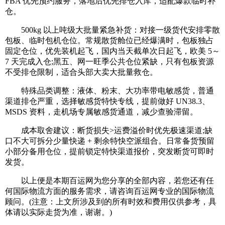
FBA 优先预约服务，落地后优先排仓入库，适配爆款临时补
仓。
500kg 以上吨级大批量紧急补货：对接一级货代安排零散
包板、临时包机仓位。常规散货舱位已经爆满时，包板独占
固定仓位，优先装机起飞，国内当天截单次日起飞，欧美 5～
7 天完成入仓;黑五、网一旺季公共仓位紧缺，只有包板资源
不受排仓限制，适合头部大卖大批量救仓。
特殊品类调整：液体、粉末、大功率带电敏感货，普通
渠道排仓严重，选择敏感货特快专线，提前做好 UN38.3、
MSDS 资料，走机场专属敏感货通道，减少查验滞留。
成本取舍建议：断货损失>运费溢价时优先极速渠道;缺
口不大可拆分少量快递 + 剩余特快空派组合。日常备货预留
小部分备用仓位，提前锁定特快渠道报价，突发断货可即时
发货。
以上便是本期百运网为您分享的全部内容，若您还有任
何国际物流方面的服务需求，请咨询百运网专业的国际物流
顾问。(注意：上文所涉及到的所有时效和费用仅供参考，具
体请以实际走货为准，谢谢。)