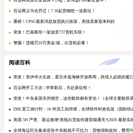
百运网美国空派直降￥2/kg，亚马逊FBA备货速冲！
百运网义乌仓乔迁｜7.16起货物统一送新址！
重磅！CPSC最新消息放宽执行政策，美线卖家迎来利好
突发！巴基斯坦一架波音737货机失联！
警惕！违规罚10万美金/箱，出货前必看！
海运价格九连涨，外贸企业称一周一涨扛不住!
阅读百科
警报!美国海关连发四道“封杀令”，你的货还能顺利进美国吗?
百运网邀您来上海双年展逛展领钱啦！
突发！美伊停火生效，霍尔木兹海峡开放两周，跨境人必抓的窗
百运网端午假期不打烊，各仓收发货安排速看！
百运网开工大吉 | 华章新启，共赴新征程！
高光时刻 | 百运网携“稳达美国”系列产品闪耀亮相2026赛狐ERP
突发！中东多国关闭领空，这些航班都有变动！（全球主要航班
疯涨!海运巨头集体抬价，欧线一舱难求!外贸人如何破局？
DHL罢工倒计时：16 州员工拟停摆，全球快件时效告急（国际快
蓄势扩容，焕新启航 | 百运网32000㎡全新标准化仓库正式启用！
美国 5H 严查、退运激增!美线出货如何避雷稳通关?(2026 最新实
假期不打烊 | 百运网运作中心五一假期照常接单入库，守护每一
全球海运巨头集体宣告中东航线不可抗力：货物强制改卸，费用