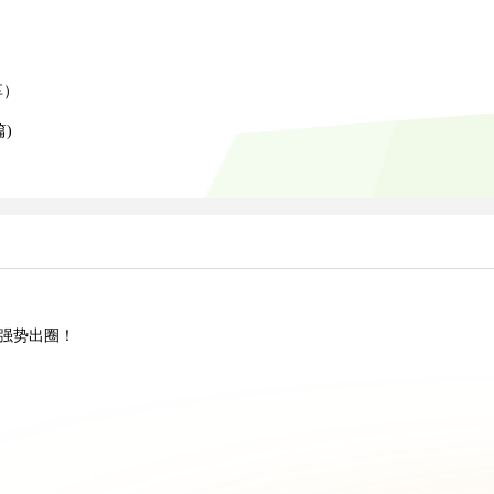
）
）
享）
)
”强势出圈！