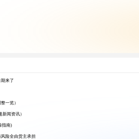
口期来了
跨境AI增长峰会
调整一览）
递新闻资讯）
操指南)
份跨境托付！
与风险全由货主承担