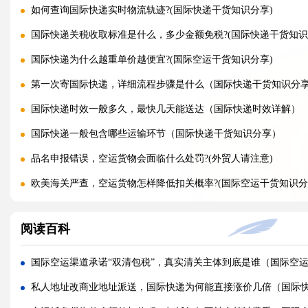
如何查询国际快递实时物流轨迹?(国际快递干货知识分享)
国际快递关税收取标准是什么，多少金额免税?(国际快递干货知识
国际快递为什么越重单价越便宜?(国际空运干货知识分享)
第一次寄国际快递，详细流程步骤是什么（国际快递干货知识分
国际快递时效一般多久，最快几天能送达（国际快递时效详解）
国际快递一般包含哪些运输环节（国际快递干货知识分享）
品名申报错误，空运货物会面临什么处罚?(外贸人请注意)
欧美海关严查，空运货物怎样降低扣关概率?(国际空运干货知识分
带电产品走空运，需要哪些认证才能安检放行?(外贸人请注意)
阅读百科
散货拼箱空运和整板空运，哪种性价比更高（国际空运干货知识
空运重货和泡货如何计费，计算公式是什么（国际空运干货知识
国际空运渠道承诺“双清包税”，真实清关主体到底是谁（国际空
旺季空运运价持续上涨，如何提前锁价锁定长期成本?(国际空运干
私人地址改商业地址派送，国际快递为何能直接涨价几倍（国际
FBA 热门仓空运扎堆派送，如何拿到仓库优先签收权限（亚马逊