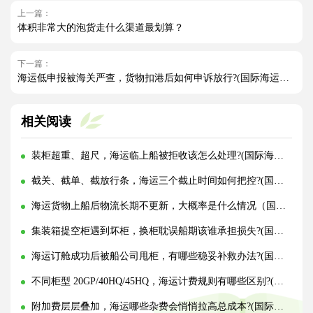
上一篇：
体积非常大的泡货走什么渠道最划算？
下一篇：
海运低申报被海关严查，货物扣港后如何申诉放行?(国际海运干货知识分享)
相关阅读
装柜超重、超尺，海运临上船被拒收该怎么处理?(国际海运干货知识分享)
截关、截单、截放行条，海运三个截止时间如何把控?(国际海运干货知识分享)
海运货物上船后物流长期不更新，大概率是什么情况（国际海运干货知识分享）
集装箱提空柜遇到坏柜，换柜耽误船期该谁承担损失?(国际海运干货知识分享)
海运订舱成功后被船公司甩柜，有哪些稳妥补救办法?(国际海运干货知识分享)
不同柜型 20GP/40HQ/45HQ，海运计费规则有哪些区别?(国际海运干货知识分享)
附加费层层叠加，海运哪些杂费会悄悄拉高总成本?(国际海运干货知识分享)