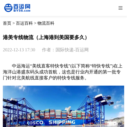
全部
物流资讯
电商资讯
物流百科
首页
>
百运百科
>
物流百科
外贸百科
外贸经验
邮寄经验
重要公告
港美专线物流（上海港到美国要多久）
取消
确定
2022-12-13 17:30
作者：国际快递-百运网
中远海运“美线直客特快专线”(以下简称“特快专线”)在上
海洋山港盛东码头成功首航，这也是行业内开通的第一批专
门针对北美航线直接客户的特快专线服务。