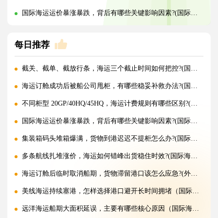
国际海运运价暴涨暴跌，背后有哪些关键影响因素?(国际海运干货知识分享)
每日推荐
截关、截单、截放行条，海运三个截止时间如何把控?(国际海运干货知识分享)
海运订舱成功后被船公司甩柜，有哪些稳妥补救办法?(国际海运干货知识分享)
不同柜型 20GP/40HQ/45HQ，海运计费规则有哪些区别?(国际海运干货知识分享)
国际海运运价暴涨暴跌，背后有哪些关键影响因素?(国际海运干货知识分享)
集装箱码头堆箱爆满，货物到港迟迟不提柜怎么办?(国际海运干货知识分享)
多条航线扎堆涨价，海运如何错峰出货稳住时效?(国际海运干货知识分享)
海运订舱后临时取消船期，货物滞留港口该怎么应急?(外贸人请注意)
美线海运持续塞港，怎样选择港口避开长时间拥堵（国际海运干货知识分享）
远洋海运船期大面积延误，主要有哪些核心原因（国际海运干货知识分享）