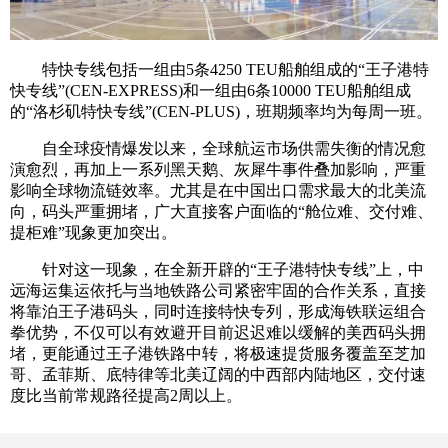
特快专线包括一组由5条4250 TEU船舶组成的“王子港特
快专线”(CEN-EXPRESS)和一组由6条10000 TEU船舶组成
的“洛杉矶特快专线”(CEN-PLUS)，班期频率均为每周一班。
自全球疫情爆发以来，全球航运市场供需失衡的情况愈
演愈烈，再加上一系列黑天鹅、灰犀牛事件叠加影响，严重
影响全球物流链效率。尤其是在中国出口需求最大的北美流
向，码头严重拥堵，广大直接客户面临的“舱位难、交付难、
提柜难”现象更加突出。
针对这一现象，在全新开辟的“王子港特快专线”上，中
远海运集运依托与当地铁路公司紧密牢固的合作关系，直接
将靠泊王子港码头，同时连接特快专列，形成海铁联运组合
拳优势，不仅可以有效避开目前迟迟难以缓解的美西码头拥
堵，更能通过王子港铁路中转，将极速提货服务覆盖至芝加
哥、孟菲斯、底特律等北美辽阔的中西部内陆地区，交付速
度比当前常规路径提高2周以上。