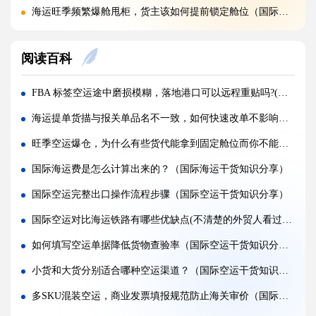
海运旺季频繁爆舱甩柜，货主该如何提前锁定舱位（国际海运干货知识分享）
海关估价高于申报货值，快递货物该如何申诉?(国际快递干货知识分享)
阅读百科
英国 VAT 未备案，快递包裹入关一定会被扣吗?(国际快递干货知识分享)
欧盟 IOSS 失效，国际快递进口会面临怎样的罚款?(国际快递干货知识分享)
FBA 标签空运途中磨损模糊，落地港口可以远程重贴吗?(亚马逊卖家请注意)
跨境电商大批量货件，快递和空运该如何抉择?(国际物流干货知识分享)
海运提单货描与报关单品名不一致，如何快速改单不影响清关（国际海运干货知识分享）
国际快递体积重如何计算，怎样打包减少计费重量?(国际快递干货知识分享)
旺季空运爆仓，为什么有些货代能拿到固定舱位而你不能（不清楚的跨境电商卖家请看过来）
偏远国家邮寄快递，额外偏远附加费如何规避?(外贸人请注意)
国际海运费是怎么计算出来的？（国际海运干货知识分享）
国际快递旺季涨价规律，每年几月运费涨幅最高?(国际快递干货知识分享)
国际空运完整出口操作流程步骤（国际空运干货知识分享）
国际快递为什么价格差距大，低价渠道靠谱吗（外贸人必看篇）
国际空运对比海运铁路有哪些优缺点(不清楚的外贸人看过来)
快递被海关布控查验，怎样准备材料快速申诉解封?(国际快递干货知识分享)
如何填写空运单据降低货物查验率（国际空运干货知识分享）
海关查验国际快递，重点检查包裹里哪些内容?(国际快递干货知识分享)
小货和大货分别适合哪种空运渠道？（国际空运干货知识分享）
多SKU混装空运，商业发票填报规范防止海关审价（国际空运干货知识分享）