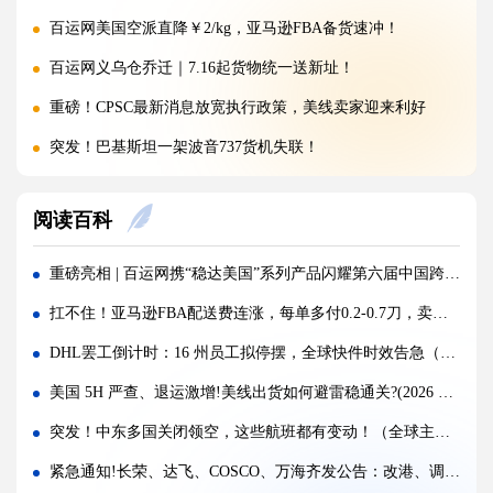
百运网美国空派直降￥2/kg，亚马逊FBA备货速冲！
百运网义乌仓乔迁｜7.16起货物统一送新址！
重磅！CPSC最新消息放宽执行政策，美线卖家迎来利好
突发！巴基斯坦一架波音737货机失联！
警惕！违规罚10万美金/箱，出货前必看！
阅读百科
海运价格九连涨，外贸企业称一周一涨扛不住!
警报!美国海关连发四道“封杀令”，你的货还能顺利进美国吗?
重磅亮相 | 百运网携“稳达美国”系列产品闪耀第六届中国跨境电商交易会，新客免单福利来袭！
百运网邀您来上海双年展逛展领钱啦！
扛不住！亚马逊FBA配送费连涨，每单多付0.2-0.7刀，卖家降本突破口在哪？
百运网端午假期不打烊，各仓收发货安排速看！
DHL罢工倒计时：16 州员工拟停摆，全球快件时效告急（国际快递新闻资讯）
高光时刻 | 百运网携“稳达美国”系列产品闪耀亮相2026赛狐ERP跨境AI增长峰会
美国 5H 严查、退运激增!美线出货如何避雷稳通关?(2026 最新实操指南)
疯涨!海运巨头集体抬价，欧线一舱难求!外贸人如何破局？
突发！中东多国关闭领空，这些航班都有变动！（全球主要航班调整一览）
蓄势扩容，焕新启航 | 百运网32000㎡全新标准化仓库正式启用！
紧急通知!长荣、达飞、COSCO、万海齐发公告：改港、调航!所有费用风险全由客户自担！