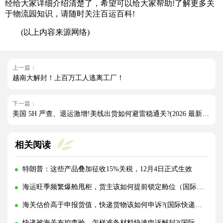
经给大家详细介绍清楚了，希望可以给大家帮助!了解更多关
于物流园知识，请随时关注百运百科!
(以上内容来源网络)
上一篇：
越南大解封！上百万工人逃离工厂！
下一篇：
美国 5H 严查、退运激增!美线出货如何避雷稳通关?(2026 最新实操指南)
相关阅读
特朗普：这些产品叠加征收15%关税，12月4日正式生效
海运旺季频繁爆舱甩柜，货主该如何提前锁定舱位（国际海运干货知识分享）
海关估价高于申报货值，快递货物该如何申诉?(国际快递干货知识分享)
快递被海关布控查验，怎样准备材料快速申诉解封?(国际快递干货知识分享)