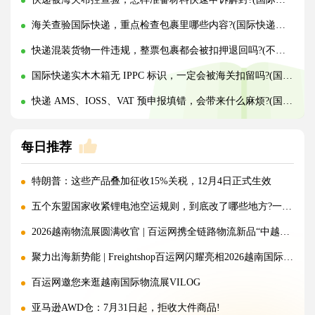
海关查验国际快递，重点检查包裹里哪些内容?(国际快递干货知识分享)
快递混装货物一件违规，整票包裹都会被扣押退回吗?(不清楚的外贸人看过来)
国际快递实木木箱无 IPPC 标识，一定会被海关扣留吗?(国际快递干货知识分享)
快递 AMS、IOSS、VAT 预申报填错，会带来什么麻烦?(国际快递干货知识分享)
每日推荐
特朗普：这些产品叠加征收15%关税，12月4日正式生效
五个东盟国家收紧锂电池空运规则，到底改了哪些地方?一文讲清!
2026越南物流展圆满收官 | 百运网携全链路物流新品“中越美专线”强势出圈！
聚力出海新势能 | Freightshop百运网闪耀亮相2026越南国际物流展
百运网邀您来逛越南国际物流展VILOG
亚马逊AWD仓：7月31日起，拒收大件商品!