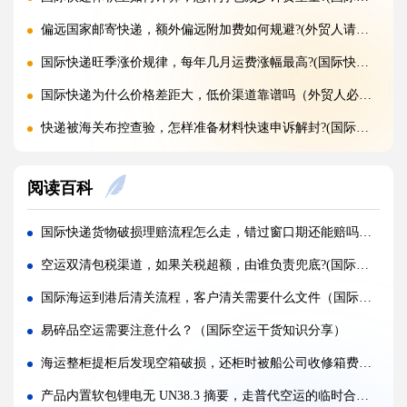
偏远国家邮寄快递，额外偏远附加费如何规避?(外贸人请注意)
国际快递旺季涨价规律，每年几月运费涨幅最高?(国际快递干货知识分享)
国际快递为什么价格差距大，低价渠道靠谱吗（外贸人必看篇）
快递被海关布控查验，怎样准备材料快速申诉解封?(国际快递干货知识分享)
海关查验国际快递，重点检查包裹里哪些内容?(国际快递干货知识分享)
阅读百科
国际快递实木木箱无 IPPC 标识，一定会被海关扣留吗?(国际快递干货知识分享)
快递 AMS、IOSS、VAT 预申报填错，会带来什么麻烦?(国际快递干货知识分享)
国际快递货物破损理赔流程怎么走，错过窗口期还能赔吗（不清楚的外贸人看过来）
国际快递低申报被海关查到，一般罚款比例是多少（外贸人请注意）
空运双清包税渠道，如果关税超额，由谁负责兜底?(国际空运干货知识分享)
国际快递品名申报出错，会产生哪些罚款与滞留后果?(外贸人请注意)
国际海运到港后清关流程，客户清关需要什么文件（国际海运干货知识分享）
国际快递频繁被扣件，到底该如何降低扣关概率?(国际快递干货知识分享)
易碎品空运需要注意什么？（国际空运干货知识分享）
空运订舱后被航司甩舱，该怎么应急处理（国际空运干货知识分享）
海运整柜提柜后发现空箱破损，还柜时被船公司收修箱费合理吗（国际海运干货知识分享）
空运货物派送失败，包裹会被如何处置?（不清楚的外贸人看过来）
产品内置软包锂电无 UN38.3 摘要，走普代空运的临时合规备案材料清单(国际空运干货知识分享)