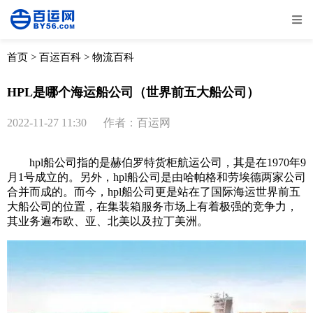
全部
物流资讯
电商资讯
物流百科
首页
>
百运百科
>
物流百科
外贸百科
外贸经验
邮寄经验
重要公告
HPL是哪个海运船公司（世界前五大船公司）
取消
确定
2022-11-27 11:30
作者：百运网
hpl船公司指的是赫伯罗特货柜航运公司，其是在1970年9
月1号成立的。另外，hpl船公司是由哈帕格和劳埃德两家公司
合并而成的。而今，hpl船公司更是站在了
国际海运
世界前五
大船公司的位置，在集装箱服务市场上有着极强的竞争力，
其业务遍布欧、亚、北美以及拉丁美洲。