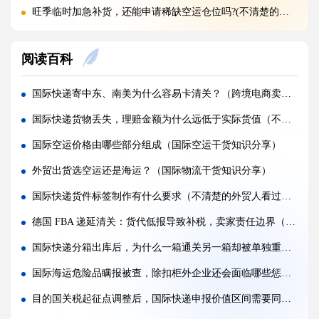
旺季临时加急补货，还能申请稀缺空运仓位吗?(不清楚的外贸人看过来)
黑五圣诞空运爆仓，提前多久锁舱可避开港口长时间排队?(不清楚的跨境卖家看过来)
阅读百科
实木托盘无 IPPC 标识，空运落地除销毁外有哪些整改方式(国际空运干货知识分享)
空运到仓长期不上架，如何区分物流延误与亚马逊仓内拥堵?(国际空运干货知识分享)
国际快递寄中东、南美为什么容易卡清关？（跨境电商卖家如何降低清关风险）
美仓热门地址，空派派送经常拒收该怎么处理（不清楚的跨境卖家看过来）
国际快递货物丢失，理赔金额为什么远低于实际货值（不清楚的跨境电商卖家看过来）
海关认定货值偏高征税，有合规申诉减免税费的办法吗（国际快递干货知识分享）
国际空运价格由哪些部分组成（国际空运干货知识分享）
国际快递包装做错直接破损（跨境发货包装指南）
外贸出货选空运还是海运？（国际物流干货知识分享）
国际快递虚报货值有什么后果（海关处罚细则科普）
国际快递货件标签制作有什么要求（不清楚的外贸人看过来）
旺季国际空运仓位紧张，如何提前锁定舱位与运价（不清楚的外贸人看过来）
德国 FBA 递延清关：货代低报导致补税，卖家责任边界（跨境电商卖家请注意）
空运主单MAWB与分单HAWB有什么区别，清关受影响吗（国际空运干货知识分享）
国际快递分箱出库后，为什么一箱通关另一箱却被单独重审（百运网为您分享海关审核逻辑）
海运出口报关资料单单不一致，会造成哪些货物延误后果?(国际海运干货知识分享)
国际海运危险品瞒报被查，除扣柜外企业还会面临哪些惩戒（跨境电商卖家请注意）
目的国关税起征点调整后，国际快递申报价值区间需要同步优化吗（外贸人请注意）