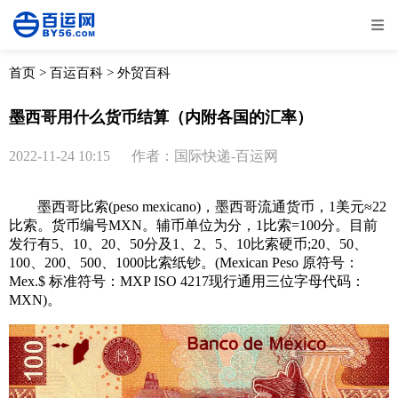
全部
物流资讯
电商资讯
物流百科
首页
>
百运百科
>
外贸百科
外贸百科
外贸经验
邮寄经验
重要公告
墨西哥用什么货币结算（内附各国的汇率）
取消
确定
2022-11-24 10:15
作者：国际快递-百运网
墨西哥比索(peso mexicano)，墨西哥流通货币，1美元≈22
比索。货币编号MXN。辅币单位为分，1比索=100分。目前
发行有5、10、20、50分及1、2、5、10比索硬币;20、50、
100、200、500、1000比索纸钞。(Mexican Peso 原符号：
Mex.$ 标准符号：MXP ISO 4217现行通用三位字母代码：
MXN)。