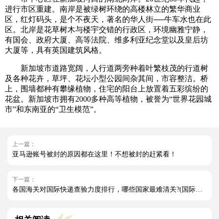
进行市区重建。南岸是被绿树环绕的高楼林立的繁华商业
区，红灯码头，是个不夜天，著名的华人街──牛车水也在此
区。北岸是花草树木与楼宇交错的行政区，环境幽雅宁静，
有国会、政府大厦、高等法院、维多利亚纪念堂以及皇后坊
大厦等，具有英国建筑风格。
新加坡市道路宽阔，人行道两旁种着叶繁枝茂的行道树
及各种花卉，草坪、花坛小型公园间杂其间，市容整洁。桥
上，围墙都种有攀缘植物，住宅的阳台上放置着五彩缤纷的
花盆。新加坡市拥有2000多种高等植物，被誉为“世界花园城
市”和东南亚的“卫生模范”。
上一篇：
亚马逊账号被封的原因都在这里！不想被封的赶紧看！
下一篇：
各国海关对国际快递查验力度排行，哪些国家最难清关?(国际快递干货知识分享)