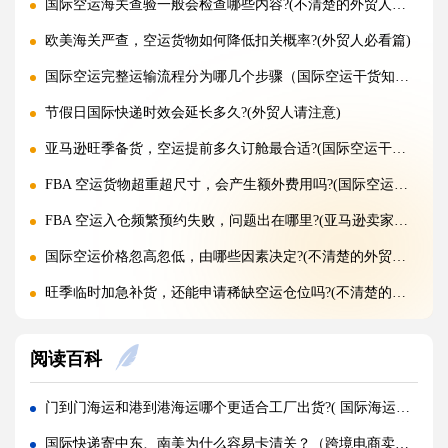
国际空运海关查验一般会检查哪些内容?(不清楚的外贸人看过来)
欧美海关严查，空运货物如何降低扣关概率?(外贸人必看篇)
国际空运完整运输流程分为哪几个步骤（国际空运干货知识分享）
节假日国际快递时效会延长多久?(外贸人请注意)
亚马逊旺季备货，空运提前多久订舱最合适?(国际空运干货知识分享)
FBA 空运货物超重超尺寸，会产生额外费用吗?(国际空运干货知识分享)
FBA 空运入仓频繁预约失败，问题出在哪里?(亚马逊卖家请注意)
国际空运价格忽高忽低，由哪些因素决定?(不清楚的外贸人看过来)
旺季临时加急补货，还能申请稀缺空运仓位吗?(不清楚的外贸人看过来)
黑五圣诞空运爆仓，提前多久锁舱可避开港口长时间排队?(不清楚的跨境卖家看过来)
阅读百科
实木托盘无 IPPC 标识，空运落地除销毁外有哪些整改方式(国际空运干货知识分享)
空运到仓长期不上架，如何区分物流延误与亚马逊仓内拥堵?(国际空运干货知识分享)
门到门海运和港到港海运哪个更适合工厂出货?( 国际海运干货知识分享)
美仓热门地址，空派派送经常拒收该怎么处理（不清楚的跨境卖家看过来）
国际快递寄中东、南美为什么容易卡清关？（跨境电商卖家如何降低清关风险）