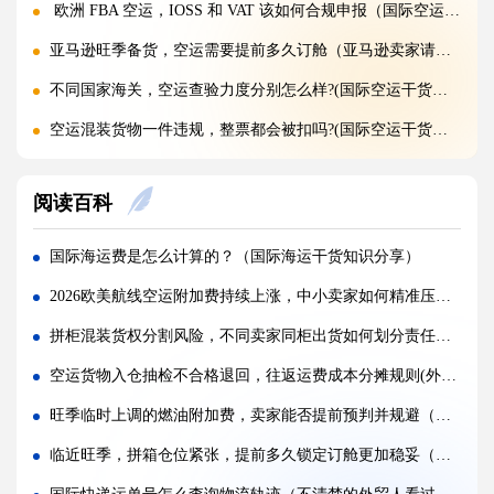
欧洲 FBA 空运，IOSS 和 VAT 该如何合规申报（国际空运干货知识分享）
亚马逊旺季备货，空运需要提前多久订舱（亚马逊卖家请注意）
不同国家海关，空运查验力度分别怎么样?(国际空运干货知识分享)
空运混装货物一件违规，整票都会被扣吗?(国际空运干货知识分享)
空运货物 AMS、ENS 预申报填错有什么后果?(国际空运干货知识分享)
阅读百科
空运品名申报错误，会面临哪些罚款与处罚?(国际空运干货知识分享)
国际空运货物被扣，最快多久可以清关放行?(国际空运干货知识分享)
国际海运费是怎么计算的？（国际海运干货知识分享）
国际空运计费重与实际重、体积重怎么换算（国际空运干货知识分享）
2026欧美航线空运附加费持续上涨，中小卖家如何精准压缩空运履约成本（国际空运干货知识分享）
普通货物走国际空运最低多少公斤起运（不清楚的外贸人看过来）
拼柜混装货权分割风险，不同卖家同柜出货如何划分责任边界（国际海运干货知识分享）
国际空运和国际快递到底有哪些核心区别（国际物流干货知识分享）
空运货物入仓抽检不合格退回，往返运费成本分摊规则(外贸人请注意)
国际空运计费重与实际重、体积重怎么换算（国际空运干货知识分享）
旺季临时上调的燃油附加费，卖家能否提前预判并规避（跨境电商干货知识分享）
国际空运客机和全货机分别适合运什么货物（国际空运干货知识分享）
临近旺季，拼箱仓位紧张，提前多久锁定订舱更加稳妥（国际海运干货知识分享）
如何查询国际快递实时物流轨迹?(国际快递干货知识分享)