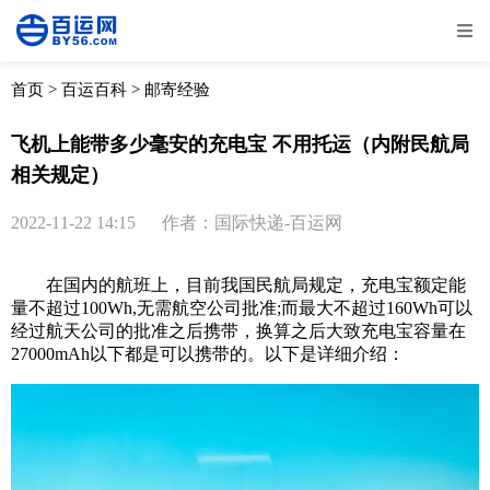
全部
物流资讯
电商资讯
物流百科
首页
>
百运百科
>
邮寄经验
外贸百科
外贸经验
邮寄经验
重要公告
飞机上能带多少毫安的充电宝 不用托运（内附民航局
相关规定）
取消
确定
2022-11-22 14:15
作者：国际快递-百运网
在国内的航班上，目前我国民航局规定，充电宝额定能
量不超过100Wh,无需航空公司批准;而最大不超过160Wh可以
经过航天公司的批准之后携带，换算之后大致充电宝容量在
27000mAh以下都是可以携带的。以下是详细介绍：