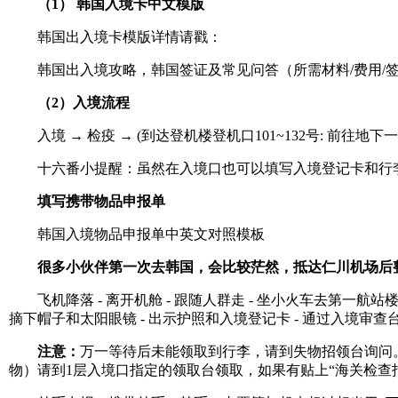
（1） 韩国入境卡中文模版
韩国出入境卡模版详情请戳：
韩国出入境攻略，韩国签证及常见问答（所需材料/费用/签
（2）入境流程
入境 → 检疫 → (到达登机楼登机口101~132号: 前往地下
十六番小提醒：虽然在入境口也可以填写入境登记卡和行李
填写携带物品申报单
韩国入境物品申报单中英文对照模板
很多小伙伴第一次去韩国，会比较茫然，抵达仁川机场后
飞机降落 - 离开机舱 - 跟随人群走 - 坐小火车去第一航站
摘下帽子和太阳眼镜 - 出示护照和入境登记卡 - 通过入境审查台
注意：
万一等待后未能领取到行李，请到失物招领台询问。
物）请到1层入境口指定的领取台领取，如果有贴上“海关检查