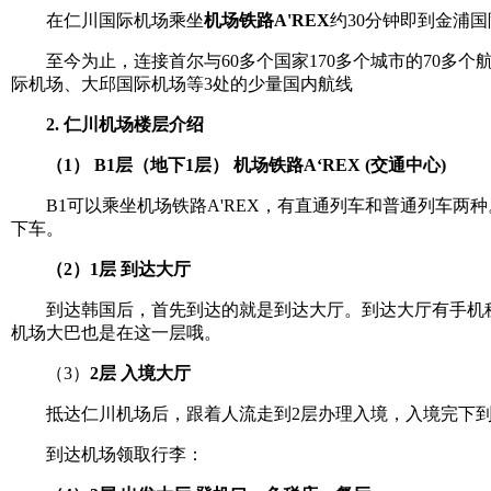
在仁川国际机场乘坐
机场铁路A'REX
约30分钟即到金浦
至今为止，连接首尔与60多个国家170多个城市的70多
际机场、大邱国际机场等3处的少量国内航线
2. 仁川机场楼层介绍
（1） B1层（地下1层） 机场铁路A‘REX (交通中心)
B1可以乘坐机场铁路A'REX，有直通列车和普通列车两
下车。
（2）1层 到达大厅
到达韩国后，首先到达的就是到达大厅。到达大厅有手机租赁、
机场大巴也是在这一层哦。
（3）
2层 入境大厅
抵达仁川机场后，跟着人流走到2层办理入境，入境完下到
到达机场领取行李：