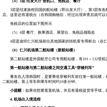
（4）3层 出发大厅 登机口、免税店、餐厅
3层是结束旅程回国的航站楼（即出发大厅）。第3层有各航
店。这里还有退税台（在韩国购物后，经过出境审查后就可以
免税店的位置如下图所示
（5）4层 餐厅、换乘酒店、展望台、免税品领取处
4层是途经仁川机场前往其他国家的转机客专用柜台（在仁
（6）仁川机场第二航站楼（新航站楼）
第二航站楼是外国航空公司专用航站楼，有101～132登
第一航站楼与第二航站楼之间交通工具“穿梭列车”
番友在入境韩国时，是要乘坐穿梭列车前往第一航站楼，在2
二航站楼。算上等车和乘车时间约10多分钟。
小提醒
：如果你想要逛逛机场，并且有退税提货等手续，
4. 机场出入境流程