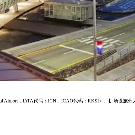
ational Airport，IATA代码：ICN，ICAO代码：RKS