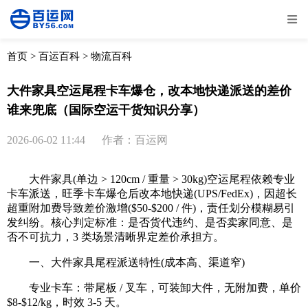
全部
物流资讯
电商资讯
物流百科
首页
>
百运百科
>
物流百科
外贸百科
外贸经验
邮寄经验
重要公告
大件家具空运尾程卡车爆仓，改本地快递派送的差价
谁来兜底（国际空运干货知识分享）
取消
确定
2026-06-02 11:44
作者：百运网
大件家具(单边 > 120cm / 重量 > 30kg)空运尾程依赖专业
卡车派送，旺季卡车爆仓后改本地快递(UPS/FedEx)，因超长
超重附加费导致差价激增($50-$200 / 件)，责任划分模糊易引
发纠纷。核心判定标准：是否货代违约、是否卖家同意、是
否不可抗力，3 类场景清晰界定差价承担方。
一、大件家具尾程派送特性(成本高、渠道窄)
专业卡车：带尾板 / 叉车，可装卸大件，无附加费，单价
$8-$12/kg，时效 3-5 天。