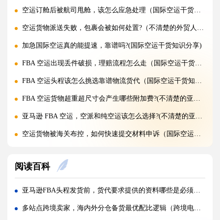
空运订舱后被航司甩舱，该怎么应急处理（国际空运干货知识分享）
空运货物派送失败，包裹会被如何处置?（不清楚的外贸人看过来）
加急国际空运真的能提速，靠谱吗?(国际空运干货知识分享)
FBA 空运出现丢件破损，理赔流程怎么走（国际空运干货知识分享）
FBA 空运头程该怎么挑选靠谱物流货代（国际空运干货知识分享）
FBA 空运货物超重超尺寸会产生哪些附加费?(不清楚的亚马逊卖家看过来)
亚马逊 FBA 空运，空派和纯空运该怎么选择?(不清楚的亚马逊卖家看过来)
空运货物被海关布控，如何快速提交材料申诉（国际空运干货知识分享）
实木包装走国际空运必须做熏蒸热处理吗（国际空运干货知识分享）
阅读百科
国际空运低申报被海关查到，罚款比例是多少?(国际空运干货知识分享)
国际空运的运单有什么作用，包含哪些关键信息（国际空运干货知识分享）
亚马逊FBA头程发货前，货代要求提供的资料哪些是必须、哪些是多余（百运网为您分享应对技巧）
国内哪些港口是国际空运主流始发机场（国际空运干货知识分享）
多站点跨境卖家，海内外分仓备货最优配比逻辑（跨境电商卖家请注意）