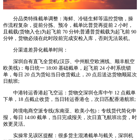
分品类特殊截单调整：海鲜、冷链生鲜等温控货物，操
作流程复杂，提前分拣、预冷，截单比普货再提前 2 小时，
且截载(货物入仓)为起飞前 70 分钟;普通普货截载为起飞前 90
分钟，货物必须在此时段前完成安检入库，否则无法装机。
分渠道差异化截单时间：
深圳自有直飞全货机(汉莎、中州航空欧洲线、顺丰航空
欧美线)：每日统一 18:00 基础截单，起飞前 24 小时系统锁
单，每日 20 点为货站当日收货截止，20 点后送达货物顺延次
日航班;
中港转运香港起飞空运：货物交深圳仓库中午 12 点截单
下单，18 点截止收货，当日转运香港仓，次日匹配香港航班;
跨境电商空派专线(东南亚、欧美小包)：专线货代简化申
报，每日 14:00 截单，当日完成报关，次日直飞航班出货，时
效更灵活。
实操常见误区提醒：很多货主混淆截单与截关，深圳机