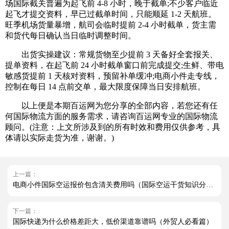
场国际截关普遍为起飞前 4-8 小时，晚于截单;不少客户临近
起飞才提交资料，早已过截单时间，只能顺延 1-2 天航班。
旺季机场货量暴增，航司会临时提前 2-4 小时截单，货主需
和货代每日确认当日临时调整时间。
出货实操建议：常规货物至少提前 3 天备好全套报关、
提单资料，在起飞前 24 小时截单窗口前完成提交;生鲜、带电
敏感货提前 1 天核对资料，预留补单缓冲;电商小件走专线，
控制在每日 14 点前交单，最大限度保障当日安排航班。
以上便是本期百运网为您分享的全部内容，若您还有任
何国际物流方面的服务需求，请咨询百运网专业的国际物流
顾问。(注意：上文所涉及到的所有时效和费用仅供参考，具
体请以实际走货为准，谢谢。)
上一篇：
电商小件国际空运报价包含清关费用吗（国际空运干货知识分享）
下一篇：
国际快递为什么价格差距大，低价渠道靠谱吗（外贸人必看篇）