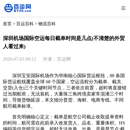
全部
物流资讯
电商资讯
物流百科
首页
>
百运百科
>
物流百科
外贸百科
外贸经验
邮寄经验
重要公告
深圳机场国际空运每日截单时间是几点(不清楚的外贸
人看过来)
取消
确定
2026-07-03 09:12
作者：百运网
深圳宝安国际机场作为华南核心国际货运枢纽，88 条国
际货运航线覆盖全球 68 个国家，空运流程分为截单、截关、
交货(入仓)三个关键时间节点，三者依次前置，超时将直接错
过当期航班，无法装机，大量珠三角跨境卖家常混淆三个时
间，导致货物延误，本文细分普货、海鲜、电商专线、不同
航司截单标准。
首先明确核心定义：截单是航空公司截止收取提单资料
的时间，航司需在此前录入收发货人、品名、重量体积、HS
编码等信息锁定运单，超时无法改单、出单，是最早节点;截