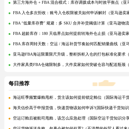
第三方海外仓 + FBA 混合模式：库存调拨成本与时效平衡点（
FBA 入仓多次拒收：账号入仓权限被关如何申诉解封（亚马逊卖
FBA “低量库存费” 规避：多 SKU 合并补货阈值计算（亚马逊
FBA 超龄库存：180 天临界点如何提前转海外仓止损（亚马逊卖
FBA 库存周转天数：空运 / 海运补货节奏如何匹配销量曲线（
亚马逊FBA海运限重限尺升级，整柜拆柜入仓的打包标准化要求
大件家具类FBA仓储限制多，大件卖家如何突破仓容与配送瓶颈（
每日推荐
海运旺季频繁爆舱甩柜，货主该如何提前锁定舱位（国际海运干
海关估价高于申报货值，快递货物该如何申诉?(国际快递干货知识
空运订舱后被航司甩舱，该怎么应急处理（国际空运干货知识分
空运货物派送失败，包裹会被如何处置?（不清楚的外贸人看过来