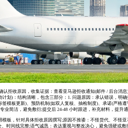
确认拒收原因，收集证据：查看亚马逊拒收通知(邮件 / 后台消息
动计划)：结构清晰，包含三部分：1. 问题原因：承认错误，明确拒
模板更新)、预防机制(如双人复核、抽检制度)、承诺(严格遵守规则)
专业简洁，避免敷衍;提交后 24-48 小时跟进，补充材料，提升
模板，针对具体拒收原因撰写;原因不推诿：不怪货代、不怪亚马逊
齐全、时间线完整;语气诚恳：表达重视与整改决心，避免强硬或敷