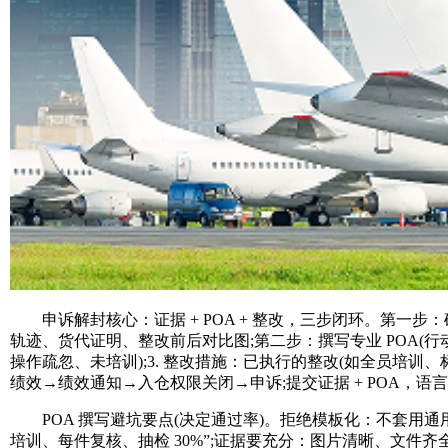
申诉解封核心：证据 + POA + 整改，三步闭环。第一步：
轨迹、货代证明、整改前后对比图;第二步：撰写专业 POA(行
操作疏忽、未培训);3. 整改措施：已执行的整改(如全员培训、标签
绩效→绩效通知→入仓权限关闭→申诉;提交证据 + POA，语言
POA 撰写避坑要点(决定通过率)。拒绝模板化：不套用通用
培训、每件复核、抽检 30%”;证据要充分：图片清晰、文件