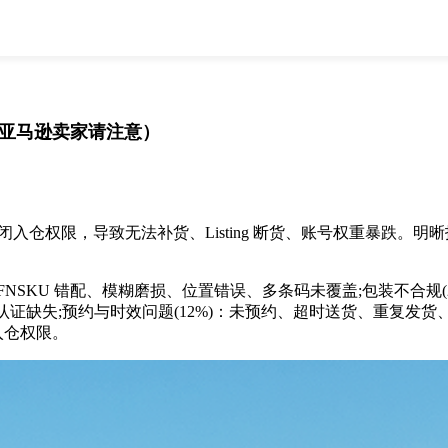
全部
物流资讯
电商资讯
物流百科
外贸百科
外贸经验
邮寄经验
重要公告
（亚马逊卖家请注意）
取消
确定
入仓权限，导致无法补货、Listing 断货、账号权重暴跌。
SKU 错配、模糊磨损、位置错误、多条码未覆盖;包装不合规(28%)
、认证缺失;预约与时效问题(12%)：未预约、超时送货、重复发货
入仓权限。