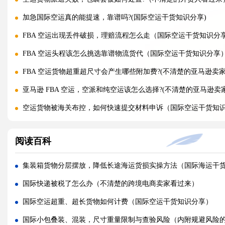
加急国际空运真的能提速，靠谱吗?(国际空运干货知识分享)
FBA 空运出现丢件破损，理赔流程怎么走（国际空运干货知识分
FBA 空运头程该怎么挑选靠谱物流货代（国际空运干货知识分享
FBA 空运货物超重超尺寸会产生哪些附加费?(不清楚的亚马逊卖家
亚马逊 FBA 空运，空派和纯空运该怎么选择?(不清楚的亚马逊卖
空运货物被海关布控，如何快速提交材料申诉（国际空运干货知
实木包装走国际空运必须做熏蒸热处理吗（国际空运干货知识分
阅读百科
国际空运低申报被海关查到，罚款比例是多少?(国际空运干货知识
国际空运的运单有什么作用，包含哪些关键信息（国际空运干货
集装箱货物分层摆放，降低长途海运货损实操方法（国际海运干
国内哪些港口是国际空运主流始发机场（国际空运干货知识分享
国际快递被税了怎么办（不清楚的跨境电商卖家看过来）
什么是泡货、重货，国际空运分别怎么定价（国际空运干货知识
国际空运超重、超长货物如何计费（国际空运干货知识分享）
国际空运直达与中转航班，该如何选择（不清楚的外贸人看过来
国际小包叠装、混装，尺寸重量限制与查验风险（内附规避风险