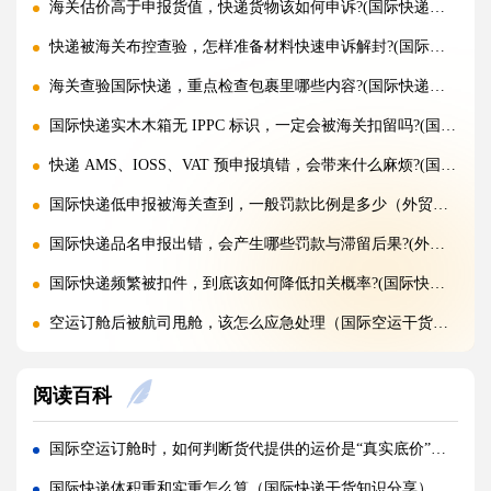
海关估价高于申报货值，快递货物该如何申诉?(国际快递干货知识分享)
快递被海关布控查验，怎样准备材料快速申诉解封?(国际快递干货知识分享)
海关查验国际快递，重点检查包裹里哪些内容?(国际快递干货知识分享)
国际快递实木木箱无 IPPC 标识，一定会被海关扣留吗?(国际快递干货知识分享)
快递 AMS、IOSS、VAT 预申报填错，会带来什么麻烦?(国际快递干货知识分享)
国际快递低申报被海关查到，一般罚款比例是多少（外贸人请注意）
国际快递品名申报出错，会产生哪些罚款与滞留后果?(外贸人请注意)
国际快递频繁被扣件，到底该如何降低扣关概率?(国际快递干货知识分享)
空运订舱后被航司甩舱，该怎么应急处理（国际空运干货知识分享）
空运货物派送失败，包裹会被如何处置?（不清楚的外贸人看过来）
阅读百科
加急国际空运真的能提速，靠谱吗?(国际空运干货知识分享)
FBA 空运出现丢件破损，理赔流程怎么走（国际空运干货知识分享）
国际空运订舱时，如何判断货代提供的运价是“真实底价”还是“套路价”？
FBA 空运头程该怎么挑选靠谱物流货代（国际空运干货知识分享）
国际快递体积重和实重怎么算（国际快递干货知识分享）