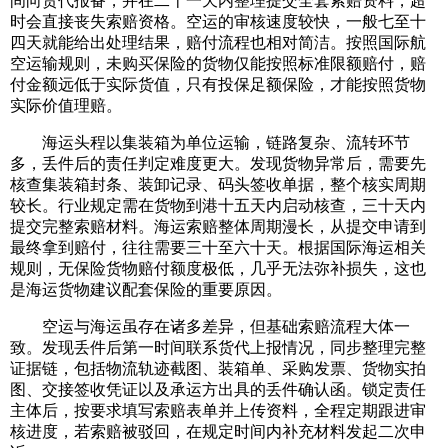
间向货代报备，并在二十一天内整理提交全套索赔资料，超
时会直接丧失索赔资格。空运的审核速度较快，一般七至十
四天就能给出处理结果，赔付流程也相对简洁。按照国际航
空运输规则，未购买保险的货物仅能按照标准限额赔付，赔
付金额远低于实际货值，只有投保足额保险，才能按照货物
实际价值理赔。
海运头程以集装箱为单位运输，链路复杂、流转环节
多，丢件后的责任判定难度更大。发现货物异常后，需要先
核查集装箱封条、装卸记录、码头签收单据，整个核实周期
较长。行业规定需在货物到港十五天内启动核查，三十天内
提交完整索赔材料。海运索赔整体周期漫长，从提交申请到
最终拿到赔付，往往需要三十至六十天。根据国际海运相关
规则，无保险货物赔付额度极低，几乎无法弥补损失，这也
是海运货物建议配套保险的重要原因。
空运与海运虽存在诸多差异，但基础索赔流程大体一
致。发现丢件后第一时间联系货代上报情况，同步整理完整
证据链，包括物流轨迹截图、装箱单、采购发票、货物实拍
图、交接签收凭证以及承运方出具的丢件确认函。锁定责任
主体后，按要求填写索赔表单并上传资料，全程定期跟进审
核进度，若索赔被驳回，在规定时间内补充材料发起二次申