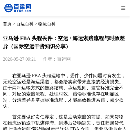
全部
物流资讯
电商资讯
物流百科
首页
>
百运百科
>
物流百科
外贸百科
外贸经验
邮寄经验
重要公告
亚马逊 FBA 头程丢件：空运 / 海运索赔流程与时效差
异（国际空运干货知识分享）
取消
确定
2026-05-27 09:21
作者：百运网
在亚马逊 FBA 头程运输中，丢件、少件问题时有发生，
无论空运还是海运渠道，都会给卖家带来直接的经济损失。
由于两种运输方式的链路结构、承运规则、监管标准完全不
同，对应的索赔流程、处理时效、赔偿标准也存在明显区
别，分清差异并掌握标准流程，才能高效推进索赔，减少损
失。
首先要做好责任界定，这是启动索赔的前提。如果货物
在物流运输途中轨迹停滞、到港后货物缺失，责任归属货代
或上游承运商;若货物显示已送达 FBA 仓库，但亚马逊后台入