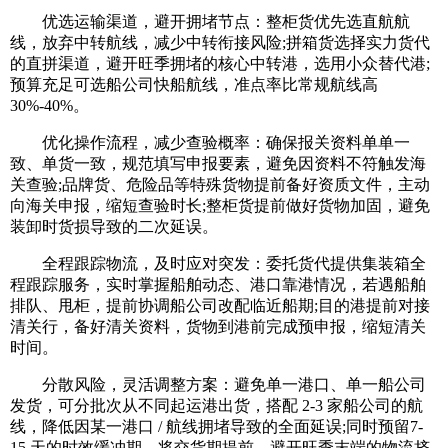
优选运输渠道，避开拥堵节点：整柜货优先选直航航
线，放弃中转航线，减少中转衔接风险;拼箱货选择实力货代
的直拼渠道，避开旺季拥堵的核心中转港，选用小众替代港;
预算充足可选船公司快船航线，准点率比常规航线高
30%-40%。
优化操作流程，减少查验概率：确保报关资料单单一
致、单货一致，规范填写申报要素，避免因资料不符触发海
关查验;品牌货、危险品等特殊货物提前备好资质文件，主动
向海关申报，缩短查验时长;整柜货提前做好货物加固，避免
装卸时货损导致的二次延误。
全程跟踪物流，及时应对突发：委托货代提供集装箱全
程跟踪服务，实时掌握船舶动态、港口靠港情况，若遇船舶
排队、甩柜，提前协调船公司改配临近船期;目的港提前对接
清关行，备好清关资料，货物到港前完成预申报，缩短清关
时间。
分散风险，灵活调整方案：避免单一港口、单一船公司
发货，可分批次从不同起运港出货，搭配 2-3 家船公司的航
线，降低因某一港口 / 航线拥堵导致的全面延误;同时预留7-
15 天的时效缓冲期，将交货期提前，避开旺季末端的物流挤