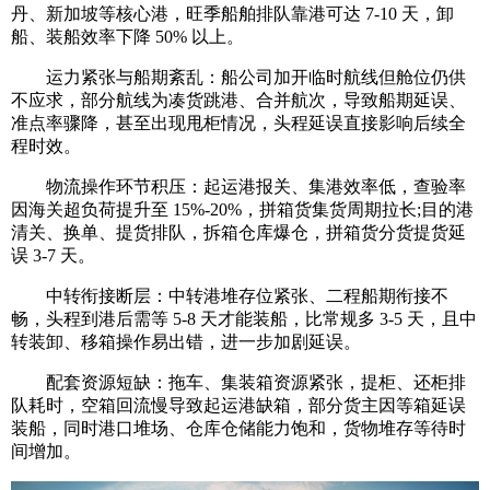
丹、新加坡等核心港，旺季船舶排队靠港可达 7-10 天，卸
船、装船效率下降 50% 以上。
运力紧张与船期紊乱：船公司加开临时航线但舱位仍供
不应求，部分航线为凑货跳港、合并航次，导致船期延误、
准点率骤降，甚至出现甩柜情况，头程延误直接影响后续全
程时效。
物流操作环节积压：起运港报关、集港效率低，查验率
因海关超负荷提升至 15%-20%，拼箱货集货周期拉长;目的港
清关、换单、提货排队，拆箱仓库爆仓，拼箱货分货提货延
误 3-7 天。
中转衔接断层：中转港堆存位紧张、二程船期衔接不
畅，头程到港后需等 5-8 天才能装船，比常规多 3-5 天，且中
转装卸、移箱操作易出错，进一步加剧延误。
配套资源短缺：拖车、集装箱资源紧张，提柜、还柜排
队耗时，空箱回流慢导致起运港缺箱，部分货主因等箱延误
装船，同时港口堆场、仓库仓储能力饱和，货物堆存等待时
间增加。