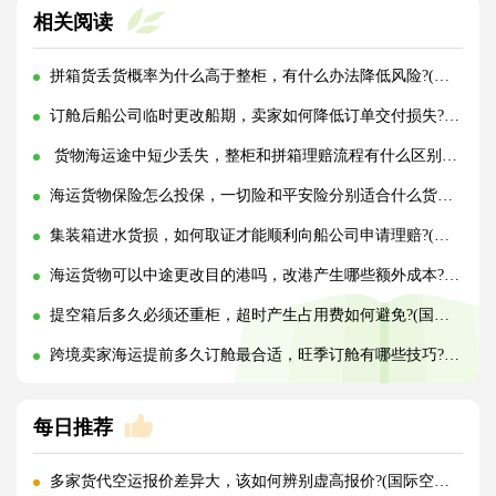
相关阅读
拼箱货丢货概率为什么高于整柜，有什么办法降低风险?(国际海运干货知识分享)
订舱后船公司临时更改船期，卖家如何降低订单交付损失?(国际海运干货知识分享)
货物海运途中短少丢失，整柜和拼箱理赔流程有什么区别?(国际海运干货知识分享)
海运货物保险怎么投保，一切险和平安险分别适合什么货物?(国际海运干货知识分享)
集装箱进水货损，如何取证才能顺利向船公司申请理赔?(国际海运干货知识分享)
海运货物可以中途更改目的港吗，改港产生哪些额外成本?(国际海运干货知识分享)
提空箱后多久必须还重柜，超时产生占用费如何避免?(国际海运干货知识分享)
跨境卖家海运提前多久订舱最合适，旺季订舱有哪些技巧?(国际海运干货知识分享)
每日推荐
多家货代空运报价差异大，该如何辨别虚高报价?(国际空运干货知识分享)