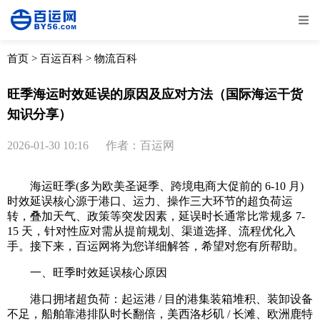
全部
物流资讯
电商资讯
物流百科
首页
>
百运百科
>
物流百科
外贸百科
外贸经验
邮寄经验
重要公告
旺季海运时效延误的原因及应对方法（国际海运干货
知识分享）
取消
确定
2026-01-30 10:16
作者：百运网
海运旺季(多为欧美圣诞季、跨境电商大促前的 6-10 月)
时效延误核心源于港口、运力、操作三大环节的超负荷运
转，叠加天气、政策等突发因素，延误时长通常比常规多 7-
15 天，针对性应对需从提前规划、渠道选择、流程优化入
手。接下来，百运网将为您详细解答，希望对您有所帮助。
一、旺季时效延误核心原因
港口拥堵超负荷：起运港 / 目的港集装箱堆积、装卸设备
不足，船舶靠港排队时长翻倍，美西洛杉矶 / 长滩、欧洲鹿特