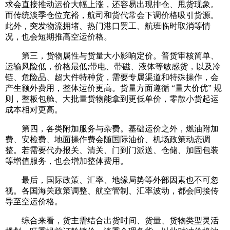
求会直接推动运价大幅上涨，还容易出现排仓、甩货现象。
而传统淡季仓位充裕，航司和货代常会下调价格吸引货源。
此外，突发物流拥堵、热门港口罢工、航班临时取消等情
况，也会短期推高空运价格。
第三，货物属性与货量大小影响定价。普货审核简单、
运输风险低，价格最低;带电、带磁、液体等敏感货，以及冷
链、危险品、超大件特种货，需要专属渠道和特殊操作，会
产生额外费用，整体运价更高。货量方面遵循 “量大价优” 规
则，整板包舱、大批量货物能拿到更低单价，零散小货起运
成本相对更高。
第四，各类附加服务与杂费。基础运价之外，燃油附加
费、安检费、地面操作费会随国际油价、机场政策动态调
整。若需要代办报关、清关、门到门派送、仓储、加固包装
等增值服务，也会增加整体费用。
最后，国际政策、汇率、地缘局势等外部因素也不可忽
视。各国海关政策调整、航空管制、汇率波动，都会间接传
导至空运价格。
综合来看，货主需结合出货时间、货量、货物类型灵活