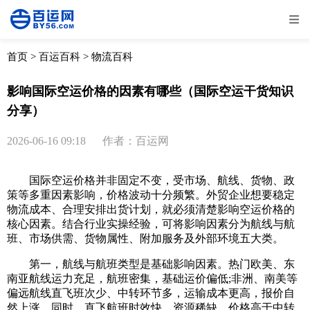
全部
物流资讯
电商资讯
物流百科
首页
>
百运百科
>
物流百科
外贸百科
外贸经验
邮寄经验
重要公告
影响国际空运价格的因素有哪些（国际空运干货知识
分享）
取消
确定
2026-06-16 09:18
作者：百运网
国际空运价格并非固定不变，受市场、航线、货物、政
策等多重因素影响，价格波动十分频繁。外贸企业想要稳定
物流成本、合理安排出货计划，就必须清楚影响空运价格的
核心因素。结合行业实操经验，可将影响因素分为航线与航
班、市场供需、货物属性、附加服务及外部环境五大类。
第一，航线与航班类型是基础影响因素。热门欧美、东
南亚航线运力充足，航班密集，基础运价偏低;非洲、南美等
偏远航线直飞班次少、中转环节多，运输成本更高，报价自
然上涨。同时，直飞航班时效快、资源稀缺，价格高于中转