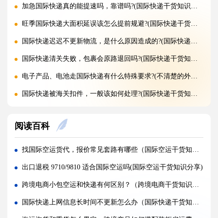
加急国际快递真的能提速吗，靠谱吗?(国际快递干货知识分享)
旺季国际快递大面积延误该怎么提前规避?(国际快递干货知识分享)
国际快递迟迟不更新物流，是什么原因造成的?(国际快递干货知识分享)
国际快递清关失败，包裹会原路退回吗?(国际快递干货知识分享)
电子产品、电池走国际快递有什么特殊要求?(不清楚的外贸人看过来)
国际快递被海关扣件，一般该如何处理?(国际快递干货知识分享)
国际快递首重续重是什么意思，该怎么理解?(国际快递干货知识分享)
阅读百科
不同国家国际快递报价差距为什么这么大?(国际快递干货知识分享)
国际快递运费是怎么计算的，体积重怎么核算?(国际快递干货知识分享)
找国际空运货代，报价常见套路有哪些（国际空运干货知识分享）
国际快递可以寄哪些国家，偏远地区能派送吗（国际快递干货知识分享）
出口退税 9710/9810 适合国际空运吗(国际空运干货知识分享)
什么是国际快递，和国际物流有什么区别（国际快递干货知识分享）
跨境电商小包空运和快递有何区别？（跨境电商干货知识分享）
亚马逊 FBA 空运头程，选空派还是纯空运更合适?(国际空运干货知识分享)
国际快递上网信息长时间不更新怎么办（国际快递干货知识分享）
实木包装走国际空运，一定要做熏蒸吗?(国际空运干货知识分享)