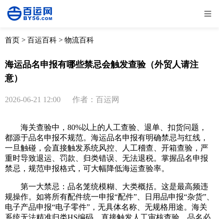
全部
物流资讯
电商资讯
物流百科
首页
>
百运百科
>
物流百科
外贸百科
外贸经验
邮寄经验
重要公告
海运品名申报有哪些禁忌会触发查验（外贸人请注
意）
取消
确定
2026-06-21 12:00
作者：百运网
海关查验中，80%以上的人工查验、退单、扣货问题，
都源于品名申报不规范。海运品名申报有明确禁忌与红线，
一旦触碰，会直接触发系统风控、人工稽查、开箱查验，严
重时导致退运、罚款、归类错误、无法退税。掌握品名申报
禁忌，规范申报格式，可大幅降低海运查验率。
第一大禁忌：品名笼统模糊、大类概括。这是最高频违
规操作。如将所有配件统一申报“配件”、日用品申报“杂货”、
电子产品申报“电子零件”，无具体名称、无规格用途。海关
系统无法精准归类HS编码，直接触发人工审核查验。品名必