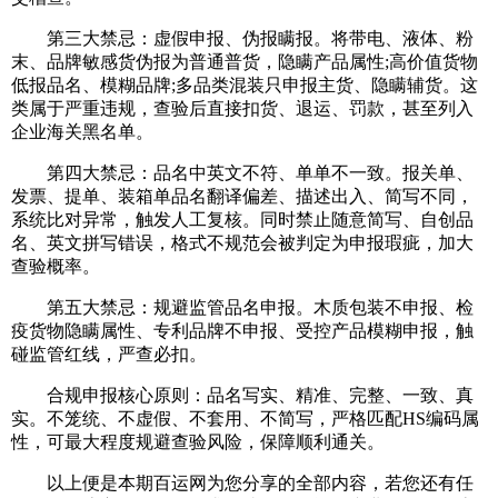
第三大禁忌：虚假申报、伪报瞒报。将带电、液体、粉
末、品牌敏感货伪报为普通普货，隐瞒产品属性;高价值货物
低报品名、模糊品牌;多品类混装只申报主货、隐瞒辅货。这
类属于严重违规，查验后直接扣货、退运、罚款，甚至列入
企业海关黑名单。
第四大禁忌：品名中英文不符、单单不一致。报关单、
发票、提单、装箱单品名翻译偏差、描述出入、简写不同，
系统比对异常，触发人工复核。同时禁止随意简写、自创品
名、英文拼写错误，格式不规范会被判定为申报瑕疵，加大
查验概率。
第五大禁忌：规避监管品名申报。木质包装不申报、检
疫货物隐瞒属性、专利品牌不申报、受控产品模糊申报，触
碰监管红线，严查必扣。
合规申报核心原则：品名写实、精准、完整、一致、真
实。不笼统、不虚假、不套用、不简写，严格匹配HS编码属
性，可最大程度规避查验风险，保障顺利通关。
以上便是本期百运网为您分享的全部内容，若您还有任