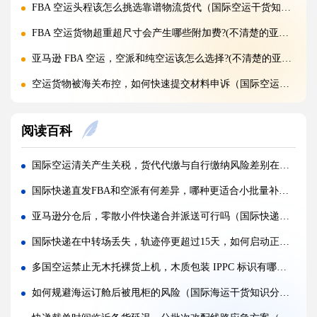
FBA 空运头程该怎么挑选靠谱物流货代（国际空运干货知识分享）
FBA 空运货物超重超尺寸会产生哪些附加费?(不清楚的亚马逊卖家看过来)
亚马逊 FBA 空运，空派和纯空运该怎么选择?(不清楚的亚马逊卖家看过来)
空运货物被海关布控，如何快速提交材料申诉（国际空运干货知识分享）
实木包装走国际空运必须做熏蒸热处理吗（国际空运干货知识分享）
阅读百科
国际空运低申报被海关查到，罚款比例是多少?(国际空运干货知识分享)
国际空运的运单有什么作用，包含哪些关键信息（国际空运干货知识分享）
国际空运清关产生关税，货代代缴与自行缴纳风险差别在哪（国际空运干货知识分享）
国内哪些港口是国际空运主流始发机场（国际空运干货知识分享）
国际快递直发FBA和空派有何差异，哪种更适合小批量补货（国际快递干货知识分享）
什么是泡货、重货，国际空运分别怎么定价（国际空运干货知识分享）
亚马逊分仓后，零散小件快递合并派送可行吗（国际快递干货知识分享）
国际空运直达与中转航班，该如何选择（不清楚的外贸人看过来）
国际快递在中转场丢失，轨迹停更超过15天，如何启动正式索赔而非登记（国际快递干货知识分享）
国际空运客机和全货机分别适合运什么货物（国际空运干货知识分享）
多国空运禁止无木托裸货上机，木质包装 IPPC 标识有哪些新规?(国际空运干货知识分享)
国际空运直达与中转航班，该如何选择（国际快递干货知识分享）
如何规避海运订舱后被甩柜的风险（国际海运干货知识分享）
国际空运完整运输流程分为哪几个步骤（国际空运干货知识分享）