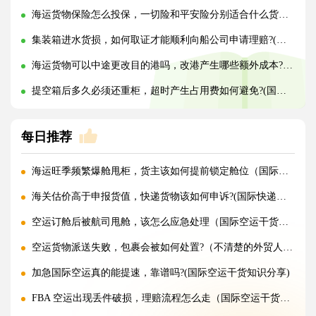
海运货物保险怎么投保，一切险和平安险分别适合什么货物?(国际海运干货知识分享)
集装箱进水货损，如何取证才能顺利向船公司申请理赔?(国际海运干货知识分享)
海运货物可以中途更改目的港吗，改港产生哪些额外成本?(国际海运干货知识分享)
提空箱后多久必须还重柜，超时产生占用费如何避免?(国际海运干货知识分享)
每日推荐
海运旺季频繁爆舱甩柜，货主该如何提前锁定舱位（国际海运干货知识分享）
海关估价高于申报货值，快递货物该如何申诉?(国际快递干货知识分享)
空运订舱后被航司甩舱，该怎么应急处理（国际空运干货知识分享）
空运货物派送失败，包裹会被如何处置?（不清楚的外贸人看过来）
加急国际空运真的能提速，靠谱吗?(国际空运干货知识分享)
FBA 空运出现丢件破损，理赔流程怎么走（国际空运干货知识分享）