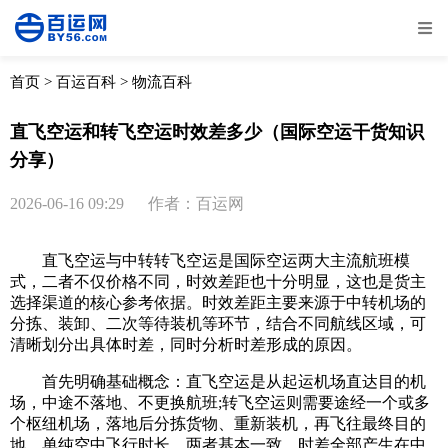
全部
物流资讯
电商资讯
物流百科
首页
>
百运百科
>
物流百科
外贸百科
外贸经验
邮寄经验
重要公告
直飞空运和转飞空运时效差多少（国际空运干货知识
分享）
取消
确定
2026-06-16 09:29
作者：百运网
直飞空运与中转转飞空运是国际空运两大主流航班模
式，二者不仅价格不同，时效差距也十分明显，这也是货主
选择渠道的核心参考依据。时效差距主要来源于中转机场的
分拣、装卸、二次等待装机等环节，结合不同航线区域，可
清晰划分出具体时差，同时分析时差形成的原因。
首先明确基础概念：直飞空运是从起运机场直达目的机
场，中途不落地、不更换航班;转飞空运则需要途经一个或多
个枢纽机场，落地后分拣货物、重新装机，再飞往最终目的
地。单纯空中飞行时长，两者基本一致，时差全部产生在中