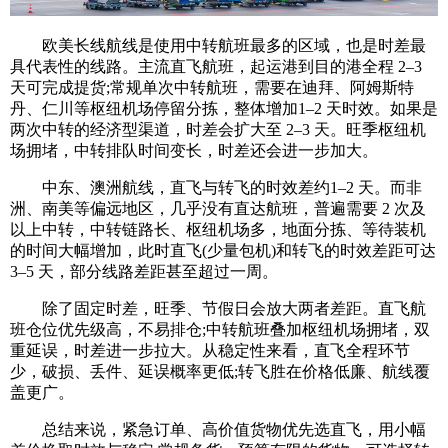
欧美长线航线是使用中转航班最多的区域，也是时差最
具代表性的线路。主流直飞航班，起运港到目的港全程 2–3
天可完成提货;常规单次中转航班，需要在迪拜、阿姆斯特
丹、仁川等枢纽机场停留分拣，整体增加1–2 天时效。如果是
两次中转的经济型渠道，时差会扩大至 2–3 天。旺季枢纽机
场拥堵，中转排队时间变长，时差还会进一步加大。
中东、澳洲航线，直飞与转飞的时效差约1–2 天。而非
洲、南美等偏远地区，几乎没有直达航班，普遍需要 2 次及
以上中转，中转链路长、枢纽机场多，地面分拣、等待装机
的时间大幅增加，此时直飞(少量包机)和转飞的时效差距可达
3–5 天，部分线路差距甚至超过一周。
除了固定时差，旺季、节假日会放大两者差距。直飞航
班仓位优先级高，不易排仓;中转航班叠加枢纽机场拥堵，双
重延误，时差进一步拉大。从稳定性来看，直飞全程环节
少，破损、丢件、延误概率更低;转飞胜在价格低廉、航线覆
盖更广。
总结来说，紧急订单、高价值货物优先选直飞，用小幅