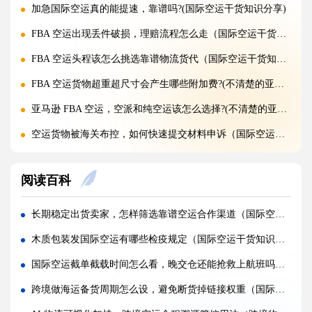
加急国际空运真的能提速，靠谱吗?(国际空运干货知识分享)
FBA 空运出现丢件破损，理赔流程怎么走（国际空运干货知识分享）
FBA 空运头程该怎么挑选靠谱物流货代（国际空运干货知识分享）
FBA 空运货物超重超尺寸会产生哪些附加费?(不清楚的亚马逊卖家看过来)
亚马逊 FBA 空运，空派和纯空运该怎么选择?(不清楚的亚马逊卖家看过来)
空运货物被海关布控，如何快速提交材料申诉（国际空运干货知识分享）
实木包装走国际空运必须做熏蒸热处理吗（国际空运干货知识分享）
阅读百科
国际空运低申报被海关查到，罚款比例是多少?(国际空运干货知识分享)
国际空运的运单有什么作用，包含哪些关键信息（国际空运干货知识分享）
长期稳定出货卖家，怎样筛选靠谱空运合作渠道（国际空运干货知识分享）
国内哪些港口是国际空运主流始发机场（国际空运干货知识分享）
木质包装发国际空运有哪些检疫规定（国际空运干货知识分享）
什么是泡货、重货，国际空运分别怎么定价（国际空运干货知识分享）
国际空运截单截载时间怎么看，晚交仓还能抢救上航班吗（国际空运干货知识分享）
国际空运直达与中转航班，该如何选择（不清楚的外贸人看过来）
跨境做海运备货周期怎么设，避免断货掉链接权重（国际海运干货知识分享）
国际空运客机和全货机分别适合运什么货物（国际空运干货知识分享）