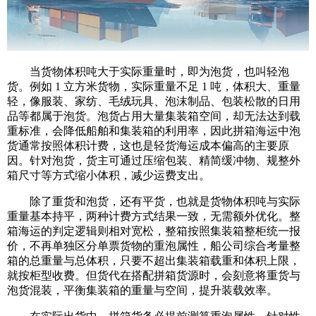
当货物体积吨大于实际重量时，即为泡货，也叫轻泡
货。例如 1 立方米货物，实际重量不足 1 吨，体积大、重量
轻，像服装、家纺、毛绒玩具、泡沫制品、包装松散的日用
品等都属于泡货。泡货占用大量集装箱空间，却无法达到载
重标准，会降低船舶和集装箱的利用率，因此拼箱海运中泡
货通常按照体积计费，这也是轻货海运成本偏高的主要原
因。针对泡货，货主可通过压缩包装、精简缓冲物、规整外
箱尺寸等方式缩小体积，减少运费支出。
除了重货和泡货，还有平货，也就是货物体积吨与实际
重量基本持平，两种计费方式结果一致，无需额外优化。整
箱海运的判定逻辑则相对宽松，整箱按照集装箱整柜统一报
价，不再单独区分单票货物的重泡属性，船公司综合考量整
箱的总重量与总体积，只要不超出集装箱载重和体积上限，
就按柜型收费。但货代在搭配拼箱货源时，会刻意将重货与
泡货混装，平衡集装箱的重量与空间，提升装载效率。