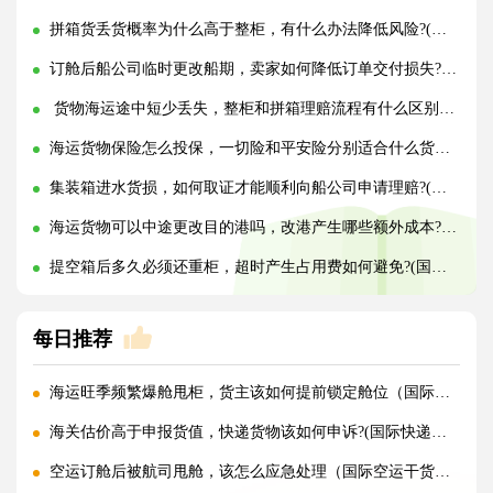
拼箱货丢货概率为什么高于整柜，有什么办法降低风险?(国际海运干货知识分享)
订舱后船公司临时更改船期，卖家如何降低订单交付损失?(国际海运干货知识分享)
货物海运途中短少丢失，整柜和拼箱理赔流程有什么区别?(国际海运干货知识分享)
海运货物保险怎么投保，一切险和平安险分别适合什么货物?(国际海运干货知识分享)
集装箱进水货损，如何取证才能顺利向船公司申请理赔?(国际海运干货知识分享)
海运货物可以中途更改目的港吗，改港产生哪些额外成本?(国际海运干货知识分享)
提空箱后多久必须还重柜，超时产生占用费如何避免?(国际海运干货知识分享)
每日推荐
海运旺季频繁爆舱甩柜，货主该如何提前锁定舱位（国际海运干货知识分享）
海关估价高于申报货值，快递货物该如何申诉?(国际快递干货知识分享)
空运订舱后被航司甩舱，该怎么应急处理（国际空运干货知识分享）