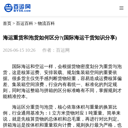
全部
物流资讯
电商资讯
物流百科
首页
>
百运百科
>
物流百科
外贸百科
外贸经验
邮寄经验
重要公告
海运重货和泡货如何区分?(国际海运干货知识分享)
取消
确定
2026-06-15 10:26
作者：百运网
国际海运和空运一样，会根据货物密度划分为重货与泡
货，这是核算运费、安排装载、规划集装箱空间的重要依
据。很多货主仅凭手感判断货物轻重，容易造成运费核算偏
差、集装箱空间浪费，行业内有着统一、标准化的判定规
则，同时海运整箱与拼箱的区分标准略有不同，掌握规则才
能精准控本。
海运区分重货与泡货，核心依靠体积与重量的换算比
例，行业通用基准为：1 立方米货物对应 1 吨重量。简单来
说，就是先核算货物的总体积和总毛重，再进行对比判定。
拼箱海运是按体积和重量双向计费，规则执行最为严格，也