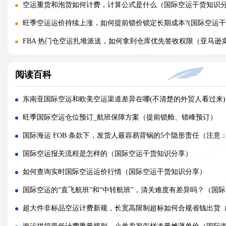
空运重货和泡货如何计费，计算公式是什么（国际空运干货知识
旺季空运运价持续上涨，如何提前锁价锁定长期成本?(国际空运干
FBA 热门仓空运扎堆派送，如何拿到仓库优先签收权限（亚马逊
国际空运三单不一致，海关扣货如何快速申诉放行?(国际空运干货
阅读百科
FBA 热门仓派送预约爆满，快递直送和海外仓中转派送，哪种入仓
空运标签受潮模糊，货物落地港口还能远程安排重贴标签补救吗?(
东南亚国际空运和欧美空运渠道差异在哪(不清楚的外贸人看过来)
FBA 热门仓预约紧张，空运落地后怎样加急拖车快速入仓排队?(
旺季国际空运仓位预订_航班保障方案（提前锁舱、错峰预订）
旺季航空甩货高发，包机、固定舱位、散货仓位抗延误能力差别
国际海运 FOB 条款下，发货人最容易背锅的5个隐形责任（注意：F
地缘冲突航线空运，临时绕飞会产生哪些隐性时长与成本损耗（
国际空运报关流程是怎样的（国际空运干货知识分享）
预清关空运落地依旧被扣，大概率是哪几项前置申报资料出现漏
如何查询实时国际空运运价行情（国际空运干货知识分享）
空运 HS 编码归类轻微偏差，海关放行后还会追溯回溯征税处罚
国际空运的“直飞航班”和“中转航班”，清关难度有差异吗？（国
空运 AWB 航空运单信息填错，货物起飞后还有哪些合规修改补
超大件非标品空运计费新规，长宽高限制超标如何合规省钱出货
包板空运与散货订舱，旺季哪一种模式抗排仓能力更强?(国际空运