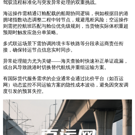
驾驭流程标准化与突发异常处理的双重挑战。
海运操作需精通订舱配载的船期协同逻辑，例如根据目的港
拥堵指数动态调整二程中转节点，规避甩柜风险；空运操作
则需把控航班匹配与舱位优先级规则，当货物实际体积重超
预期时触发应急分单策略。
多式联运场景下需协调跨境卡车铁路等分段承运商责任衔
接，确保转运节点信息实时同步。
异常处理能力尤为关键——海关查验时快速补正单证疏漏，
或台风导致跳港时切换替代航线并重组运输方案。
有国际货代服务需求的企业通常会通过比价平台（如
百运
网
）动态监控不同运输方案的隐性成本波动，避免因突发调
度引发的预算失控。