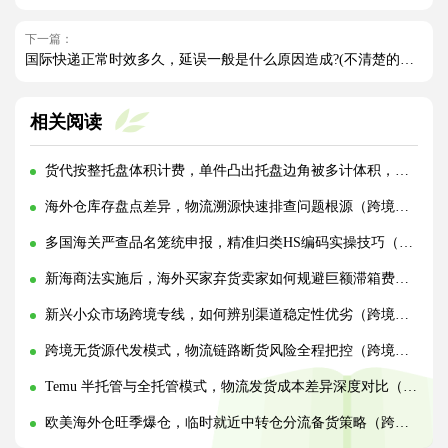
下一篇：
国际快递正常时效多久，延误一般是什么原因造成?(不清楚的外贸人看过来)
相关阅读
货代按整托盘体积计费，单件凸出托盘边角被多计体积，整改打包实操方法（国际物流干货知识分享）
海外仓库存盘点差异，物流溯源快速排查问题根源（跨境物流干货知识分享）
多国海关严查品名笼统申报，精准归类HS编码实操技巧（国际物流干货知识分享）
新海商法实施后，海外买家弃货卖家如何规避巨额滞箱费（跨境电商卖家必看篇）
新兴小众市场跨境专线，如何辨别渠道稳定性优劣（跨境物流干货知识分享）
跨境无货源代发模式，物流链路断货风险全程把控（跨境物流干货知识分享）
Temu 半托管与全托管模式，物流发货成本差异深度对比（跨境物流干货知识分享）
欧美海外仓旺季爆仓，临时就近中转仓分流备货策略（跨境电商卖家请注意）