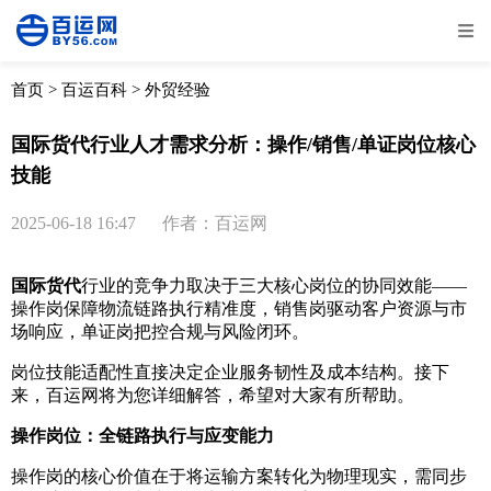
全部
物流资讯
电商资讯
物流百科
首页
>
百运百科
>
外贸经验
外贸百科
外贸经验
邮寄经验
重要公告
国际货代行业人才需求分析：操作/销售/单证岗位核心
技能
取消
确定
2025-06-18 16:47
作者：百运网
国际货代
行业的竞争力取决于三大核心岗位的协同效能——
操作岗保障物流链路执行精准度，销售岗驱动客户资源与市
场响应，单证岗把控合规与风险闭环。
岗位技能适配性直接决定企业服务韧性及成本结构。接下
来，百运网将为您详细解答，希望对大家有所帮助。
操作岗位：全链路执行与应变能力
操作岗的核心价值在于将运输方案转化为物理现实，需同步