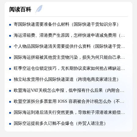
同一店铺大批量备货，拆分多票空运订舱有什么好处?(跨境电商卖家必看篇)
阅读百科
整托盘空运颠簸散架，缠绕膜与打包带规范用法是什么?(国际空运干货知识分享)
亚马逊新规落地，空运带电产品入仓有哪些新增限制?(亚马逊卖家请注意)
寄国际快递需要准备什么材料（国际快递干货知识分享）
多国中转空运，过境海关查验该如何配合举证（国际空运干货知识分享）
海运滞箱费、滞港费产生原因，怎样快速申请减免费用（国际海运干货知识分享）
多 SKU 混装托盘空运，如何装箱能减少亚马逊人工分拣拉长上架时长?(国际空运干货知识分享)
个人物品国际快递清关需要提供什么资料（国际快递干货知识分享）
国际空运低申报被海关预警，第一次预警还有哪些补救放行办法(外贸人请注意)
国际海运拼箱被其他货主货物污染，损失为何只能自己承担（国际海运干货知识分享）
美国 5106 备案不全，空派货物一定会被扣吗?(不清楚的跨境电商卖家看过来)
旺季空运仓位锁定技巧，无长期协议卖家如何抢占稀缺运力（国际空运干货知识分享）
亚马逊入仓排队，空派如何缩短上架等待时间?(亚马逊卖家必看篇)
独立站发货用什么国际快递渠道（跨境电商卖家请注意）
跨境电商 FBA 空运，自主 VAT 清关和集体包税清关分别适配什么场景（亚马逊卖家请注意）
欧盟海运VAT关税怎么申报，低申报有什么后果（内附合规申报建议）
凌晨落地的红眼航班空运，末端机场分拣会额外拉长多久派送时效?(不清楚的外贸人看过来)
欧盟空派拆分多票套用 IOSS 容易被合并计税怎么办（不清楚的跨境电商卖家请注意）
国际海运到港后清关行突然更换，导致柜子滞港谁来赔偿（不清楚的跨境电商卖家请看过来）
国际空运提前多久订舱不会爆仓（外贸人请注意）
国际空运、国际快递、海运三者怎么选（国际物流干货知识分享）