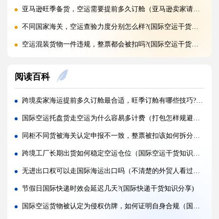
亚马逊旺季备货，空运需要提前多久订舱（亚马逊卖家请注意）
不同国家海关，空运查验力度分别怎么样?(国际空运干货知识分享)
空运混装货物一件违规，整票都会被扣吗?(国际空运干货知识分享)
空运货物 AMS、ENS 预申报填错有什么后果?(国际空运干货知识分享)
阅读百科
空运品名申报错误，会面临哪些罚款与处罚?(国际空运干货知识分享)
国际空运货物被扣，最快多久可以清关放行?(国际空运干货知识分享)
跨境卖家海运提前多久订舱最合适，旺季订舱有哪些技巧?(国际海运干货知识分享)
国际空运计费重与实际重、体积重怎么换算（国际空运干货知识分享）
国际空运托盘货走空运为什么容易多计费（打包怎样规避虚增体积重）
普通货物走国际空运最低多少公斤起运（不清楚的外贸人看过来）
同柜不同货被海关认定申报不一致，整票被扣该如何拆分处理（国际海运干货知识分享）
国际空运和国际快递到底有哪些核心区别（国际物流干货知识分享）
跨境工厂长期出货如何稳定空运仓位（国际空运干货知识分享）
国际空运计费重与实际重、体积重怎么换算（国际空运干货知识分享）
无进出口权可以走国际海运出口吗（不清楚的外贸人看过来）
国际空运客机和全货机分别适合运什么货物（国际空运干货知识分享）
节假日国际快递时效会延迟几天?(国际快递干货知识分享)
如何查询国际快递实时物流轨迹?(国际快递干货知识分享)
国际空运货物被认定为侵权仿牌，如何证明自身合规（国际空运干货知识分享）