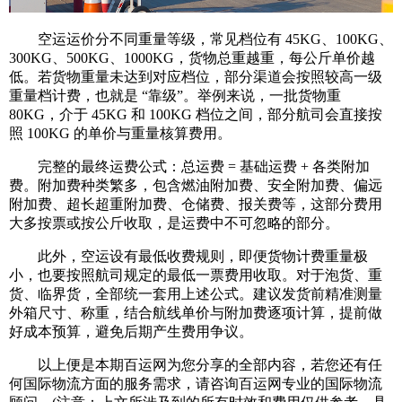
空运运价分不同重量等级，常见档位有 45KG、100KG、
300KG、500KG、1000KG，货物总重越重，每公斤单价越
低。若货物重量未达到对应档位，部分渠道会按照较高一级
重量档计费，也就是 “靠级”。举例来说，一批货物重
80KG，介于 45KG 和 100KG 档位之间，部分航司会直接按
照 100KG 的单价与重量核算费用。
完整的最终运费公式：总运费 = 基础运费 + 各类附加
费。附加费种类繁多，包含燃油附加费、安全附加费、偏远
附加费、超长超重附加费、仓储费、报关费等，这部分费用
大多按票或按公斤收取，是运费中不可忽略的部分。
此外，空运设有最低收费规则，即便货物计费重量极
小，也要按照航司规定的最低一票费用收取。对于泡货、重
货、临界货，全部统一套用上述公式。建议发货前精准测量
外箱尺寸、称重，结合航线单价与附加费逐项计算，提前做
好成本预算，避免后期产生费用争议。
以上便是本期百运网为您分享的全部内容，若您还有任
何国际物流方面的服务需求，请咨询百运网专业的国际物流