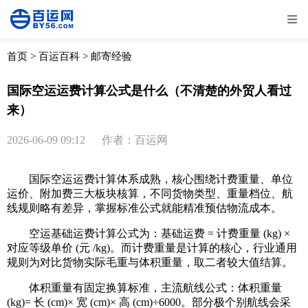
全部
物流资讯
电商资讯
物流百科
首页
>
百运百科
>
邮寄经验
外贸百科
外贸经验
邮寄经验
重要公告
国际空运运费计算公式是什么（不清楚的外贸人看过
来）
取消
确定
2026-06-09 09:12
作者：百运网
国际空运运费计算体系成熟，核心围绕计费重量、单位
运价、附加费三大板块核算，不同货物类型、重量档位、航
线规则略有差异，掌握标准公式就能精准预估物流成本。
空运基础运费计算公式为：基础运费 = 计费重量 (kg) ×
对应等级单价 (元 /kg)。而计费重量是计算的核心，行业通用
规则为对比货物实际毛重与体积重量，取二者较大值结算。
体积重量有固定换算标准，主流航线公式：体积重量
(kg)= 长 (cm)× 宽 (cm)× 高 (cm)÷6000。部分极个别航线会采