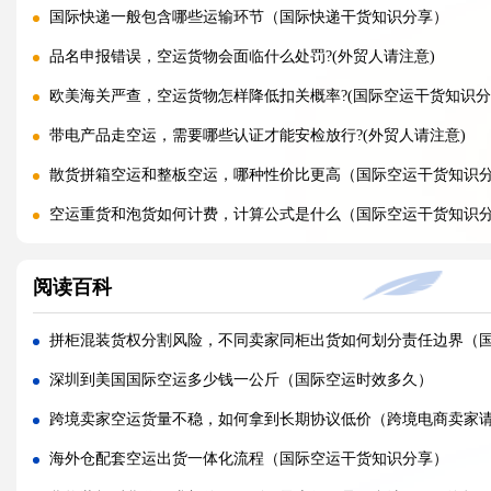
国际快递一般包含哪些运输环节（国际快递干货知识分享）
品名申报错误，空运货物会面临什么处罚?(外贸人请注意)
欧美海关严查，空运货物怎样降低扣关概率?(国际空运干货知识分
带电产品走空运，需要哪些认证才能安检放行?(外贸人请注意)
散货拼箱空运和整板空运，哪种性价比更高（国际空运干货知识
空运重货和泡货如何计费，计算公式是什么（国际空运干货知识
旺季空运运价持续上涨，如何提前锁价锁定长期成本?(国际空运干
阅读百科
FBA 热门仓空运扎堆派送，如何拿到仓库优先签收权限（亚马逊
国际空运三单不一致，海关扣货如何快速申诉放行?(国际空运干货
拼柜混装货权分割风险，不同卖家同柜出货如何划分责任边界（
FBA 热门仓派送预约爆满，快递直送和海外仓中转派送，哪种入仓
深圳到美国国际空运多少钱一公斤（国际空运时效多久）
空运标签受潮模糊，货物落地港口还能远程安排重贴标签补救吗?(
跨境卖家空运货量不稳，如何拿到长期协议低价（跨境电商卖家
FBA 热门仓预约紧张，空运落地后怎样加急拖车快速入仓排队?(
海外仓配套空运出货一体化流程（国际空运干货知识分享）
旺季航空甩货高发，包机、固定舱位、散货仓位抗延误能力差别