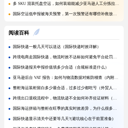
多 SKU 混装托盘空运，如何装箱能减少亚马逊人工分拣拉长上架时长?(国际空运干货知识分享)
国际空运低申报被海关预警，第一次预警还有哪些补救放行办法(外贸人请注意)
美国 5106 备案不全，空派货物一定会被扣吗?(不清楚的跨境电商卖家看过来)
阅读百科
亚马逊入仓排队，空派如何缩短上架等待时间?(亚马逊卖家必看篇)
跨境电商 FBA 空运，自主 VAT 清关和集体包税清关分别适配什么场景（亚马逊卖家请注意）
国际快递一般几天可以送达（国际快递时效详解）
凌晨落地的红眼航班空运，末端机场分拣会额外拉长多久派送时效?(不清楚的外贸人看过来)
跨境电商走国际快递，物流时效不达标如何避免平台处罚（跨境电商卖家请注意）
国际空运附加费有哪些（燃油、安检、操作费一览）
国际快递报关申报价值填多少合适（合规标准是什么）
国际空运运价经常波动（影响空运价格的核心因素）
亚马逊后台 VAT 报告：如何与物流数据对账防稽查（内附避坑关键提醒）
深圳盐田、蛇口、南沙港口海运出货，码头操作流程有何差异?(国际海运干货知识分享)
整柜海运装柜留白多少最合适，过多过少都吃亏（外贸人请注意）
超长超宽货物走海运，提前需要向船公司申请哪些特殊许可?(不清楚的外贸人看过来)
跨境出口退税流程中，物流轨迹不全如何补齐佐证材料（跨境物流干货知识分享）
受潮货物海运集装箱如何防潮，哪些防潮方案性价比最高?(国际海运干货知识分享)
国际海运拼箱与整柜在旺季的真实时效差异，为什么很多卖家算错账（跨境电商卖家必看篇）
海运货物查验后，多久可以完成放行，货代可以加速处理吗?(国际海运干货知识分享)
国际快递显示清关中还要等几天?(避坑核心在于前置准备)