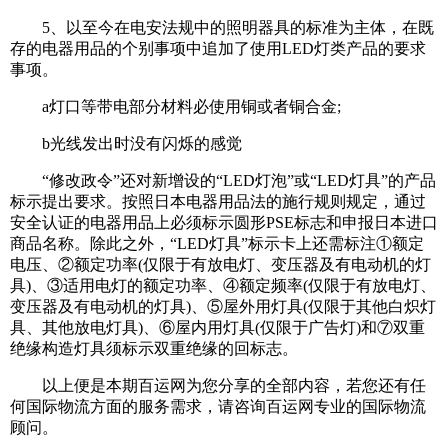
5、以至今在电安法规中的照明器具的标准为主体，在既
存的电器用品的个别事项中追加了使用LED灯类产品的要求
事项。
a灯口等带电部分材料必使用铜或者铜合金;
b光线发出时没有闪烁的感觉
“修改政令”还对新增设的“LED灯泡”或“LED灯具”的产品
标示提出要求。按照日本电器用品法的施行规则规定，通过
安全认证的电器用品上必须标示圆形PSE标志和申报日本进口
商品名称。除此之外，“LED灯具”标示卡上还需标注①额定
电压、②额定功率(仅限于有放电灯、变压器及有电动机的灯
具)、③适用电灯的额定功率、④额定频率(仅限于有放电灯、
变压器及有电动机的灯具)、⑤屋外用灯具(仅限于其他白炽灯
具、其他放电灯具)、⑥屋内用灯具(仅限于广告灯)和⑦双重
绝缘构造灯具须标示双重绝缘的回标志。
以上便是本期百运网为您分享的全部内容，若您还有任
何国际物流方面的服务需求，请咨询百运网专业的国际物流
顾问。