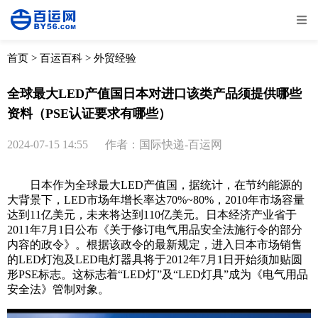
全部
物流资讯
电商资讯
物流百科
首页
>
百运百科
>
外贸经验
外贸百科
外贸经验
邮寄经验
重要公告
全球最大LED产值国日本对进口该类产品须提供哪些
资料（PSE认证要求有哪些）
取消
确定
2024-07-15 14:55
作者：国际快递-百运网
日本作为全球最大LED产值国，据统计，在节约能源的
大背景下，LED市场年增长率达70%~80%，2010年市场容量
达到11亿美元，未来将达到110亿美元。日本经济产业省于
2011年7月1日公布《关于修订电气用品安全法施行令的部分
内容的政令》。根据该政令的最新规定，进入日本市场销售
的LED灯泡及LED电灯器具将于2012年7月1日开始须加贴圆
形PSE标志。这标志着“LED灯”及“LED灯具”成为《电气用品
安全法》管制对象。