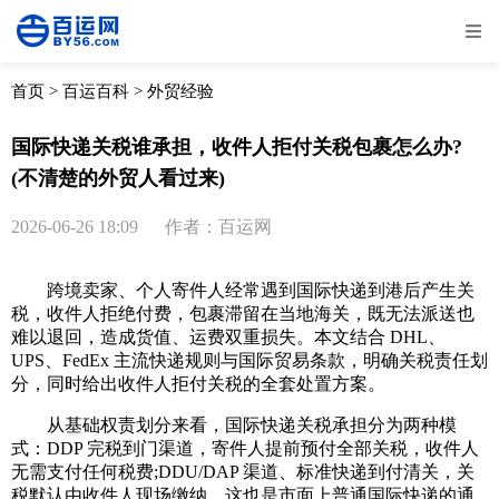
全部
物流资讯
电商资讯
物流百科
首页
>
百运百科
>
外贸经验
外贸百科
外贸经验
邮寄经验
重要公告
国际快递关税谁承担，收件人拒付关税包裹怎么办?
(不清楚的外贸人看过来)
取消
确定
2026-06-26 18:09
作者：百运网
跨境卖家、个人寄件人经常遇到国际快递到港后产生关
税，收件人拒绝付费，包裹滞留在当地海关，既无法派送也
难以退回，造成货值、运费双重损失。本文结合 DHL、
UPS、FedEx 主流快递规则与国际贸易条款，明确关税责任划
分，同时给出收件人拒付关税的全套处置方案。
从基础权责划分来看，国际快递关税承担分为两种模
式：DDP 完税到门渠道，寄件人提前预付全部关税，收件人
无需支付任何税费;DDU/DAP 渠道、标准快递到付清关，关
税默认由收件人现场缴纳，这也是市面上普通国际快递的通