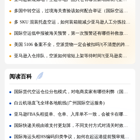
多国中转空运，过境海关查验该如何配合举证（国际空运干货知识分享）
多 SKU 混装托盘空运，如何装箱能减少亚马逊人工分拣拉长上架时长?(国际空运干货知识分享)
国际空运低申报被海关预警，第一次预警还有哪些补救放行办法(外贸人请注意)
美国 5106 备案不全，空派货物一定会被扣吗?(不清楚的跨境电商卖家看过来)
亚马逊入仓排队，空派如何缩短上架等待时间?(亚马逊卖家必看篇)
跨境电商 FBA 空运，自主 VAT 清关和集体包税清关分别适配什么场景（亚马逊卖家请注意）
阅读百科
凌晨落地的红眼航班空运，末端机场分拣会额外拉长多久派送时效?(不清楚的外贸人看过来)
国际空运附加费有哪些（燃油、安检、操作费一览）
国际货代空运仓位分包模式，对电商卖家有哪些利弊（国际空运干货知识分享）
国际空运运价经常波动（影响空运价格的核心因素）
白云机场直飞全球各地航线(广州国际空运服务)
深圳盐田、蛇口、南沙港口海运出货，码头操作流程有何差异?(国际海运干货知识分享)
亚马逊FBA头程提单、仓单、入库单不一致，会被卡在哪一环节（亚马逊卖家请注意）
超长超宽货物走海运，提前需要向船公司申请哪些特殊许可?(不清楚的外贸人看过来)
国际快递关税由谁支付更划算，不同支付方式对清关时效有何影响（不清楚的跨境电商卖家请注意）
受潮货物海运集装箱如何防潮，哪些防潮方案性价比最高?(国际海运干货知识分享)
国际海运头程HS编码归类争议，如何在起运港提前预审规避清关风险（跨境电商卖家必看篇）