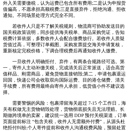
外入关需要缴税，认为运费已包含所有费用;二是认为申报货
值偏高，不愿承担高额税费;三是直接弃件，拒绝沟通、拒收
通知。不同场景处理方式完全不同。
若收件人只是不了解关税规则，物流商可协助发送目的
国关税政策说明，同步提供海关税单、商品采购凭证，告知
税费计算依据，多数收件人会配合缴费放行。若收件人质疑
货值过高，可整理订单截图、采购发票提交海关申请复核，
重新核定完税价格，下调合理税费后再通知收件人缴费。
一旦收件人明确拒付、弃件，有两条合规路径可选。第
一，寄件人主动补缴关税，完成清关后正常派送，适合高货
值样品、刚需商品，避免货物直接销毁;第二，申请包裹退运
回国，快递公司会收取双向国际运费、目的港仓储费、清关
手续费，所有费用最终由寄件人承担，低货值小件不建议选
择。
需要警惕的风险：包裹滞留海关超过 7-15 个工作日，海
关有权做无主货物销毁处理，货物彻底损失且无法理赔。长
期做跨境单的卖家，建议统一选用 DDP 预付关税渠道，订单
页面提前标注 “包含关税，收件人无需额外付费”，从源头杜
绝拒付纠纷;个人寄件提前和收件人沟通税费风险，预留处置