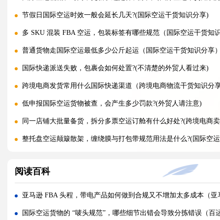
节假日国际空运时效一般会延长几天?(国际空运干货知识分享)
多 SKU 混装 FBA 空运，包装标签有哪些规范（国际空运干货知
普通货物走国际空运最低多少公斤起运（国际空运干货知识分享
国际快递派送失败，包裹会如何处置?(不清楚的外贸人看过来)
跨境电商发货常用什么国际快递渠道（跨境电商物流干货知识分
低申报国际空运货物被查，会产生多少罚款?(外贸人请注意)
同一店铺大批量备货，拆分多票空运订舱有什么好处?(跨境电商卖
整托盘空运颠簸散架，缠绕膜与打包带规范用法是什么?(国际空运
亚马逊新规落地，空运带电产品入仓有哪些新增限制?(亚马逊卖家
阅读百科
多国中转空运，过境海关查验该如何配合举证（国际空运干货知
多 SKU 混装托盘空运，如何装箱能减少亚马逊人工分拣拉长上架
亚马逊 FBA 头程，带电产品如何做到合规又不增加太多成本（
国际空运低申报被海关预警，第一次预警还有哪些补救放行办法(
国际空运货物的 “唛头规范”，哪些细节出错会导致分拣错误（百