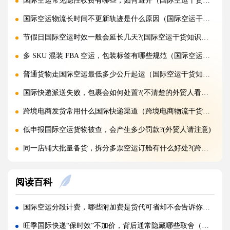
国际空运常见隐性收费有哪些，如何避开（国际空运干货知识分享）
国际空运物流长时间不更新轨迹是什么原因（国际空运干货知识分享）
节假日国际空运时效一般会延长几天?(国际空运干货知识分享)
多 SKU 混装 FBA 空运，包装标签有哪些规范（国际空运干货知识分享）
普通货物走国际空运最低多少公斤起运（国际空运干货知识分享）
国际快递派送失败，包裹会如何处置?(不清楚的外贸人看过来)
跨境电商发货常用什么国际快递渠道（跨境电商物流干货知识分享）
低申报国际空运货物被查，会产生多少罚款?(外贸人请注意)
同一店铺大批量备货，拆分多票空运订舱有什么好处?(跨境电商卖家必看篇)
整托盘空运颠簸散架，缠绕膜与打包带规范用法是什么?(国际空运干货知识分享)
阅读百科
亚马逊新规落地，空运带电产品入仓有哪些新增限制?(亚马逊卖家请注意)
多国中转空运，过境海关查验该如何配合举证（国际空运干货知识分享）
国际空运分段计费，哪些附加费是货代可省却不会告诉你的（跨境电商卖家请注意）
多 SKU 混装托盘空运，如何装箱能减少亚马逊人工分拣拉长上架时长?(国际空运干货知识分享)
旺季国际快递“保时效”不加价，背后通常隐藏哪些取舍（跨境电商卖家请注意）