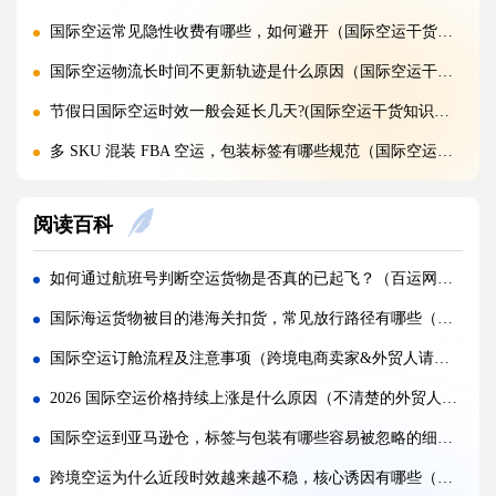
国际空运常见隐性收费有哪些，如何避开（国际空运干货知识分享）
国际空运物流长时间不更新轨迹是什么原因（国际空运干货知识分享）
节假日国际空运时效一般会延长几天?(国际空运干货知识分享)
多 SKU 混装 FBA 空运，包装标签有哪些规范（国际空运干货知识分享）
普通货物走国际空运最低多少公斤起运（国际空运干货知识分享）
阅读百科
国际快递派送失败，包裹会如何处置?(不清楚的外贸人看过来)
跨境电商发货常用什么国际快递渠道（跨境电商物流干货知识分享）
如何通过航班号判断空运货物是否真的已起飞？（百运网为您分享4种权威查询方法）
低申报国际空运货物被查，会产生多少罚款?(外贸人请注意)
国际海运货物被目的港海关扣货，常见放行路径有哪些（国际海运干货知识分享）
同一店铺大批量备货，拆分多票空运订舱有什么好处?(跨境电商卖家必看篇)
国际空运订舱流程及注意事项（跨境电商卖家&外贸人请注意）
整托盘空运颠簸散架，缠绕膜与打包带规范用法是什么?(国际空运干货知识分享)
2026 国际空运价格持续上涨是什么原因（不清楚的外贸人请注意）
亚马逊新规落地，空运带电产品入仓有哪些新增限制?(亚马逊卖家请注意)
国际空运到亚马逊仓，标签与包装有哪些容易被忽略的细节（亚马逊卖家请注意）
多国中转空运，过境海关查验该如何配合举证（国际空运干货知识分享）
跨境空运为什么近段时效越来越不稳，核心诱因有哪些（不清楚的跨境电商卖家请注意）