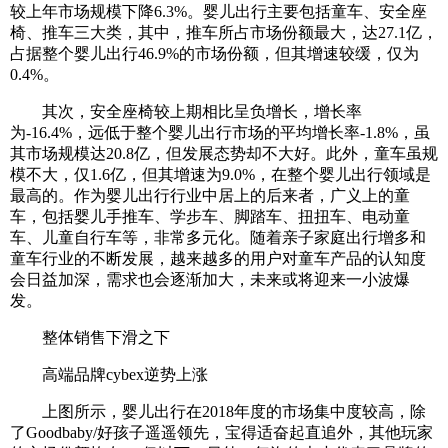
较上年市场规模下降6.3%。婴儿出行主要包括童车、安全座
椅、推车三大类，其中，推车所占市场份额最大，达27.1亿，
占据整个婴儿出行46.9%的市场份额，但其增速较缓，仅为
0.4%。
其次，安全座椅较上期相比呈负增长，增长率
为-16.4%，远低于整个婴儿出行市场的平均增长率-1.8%，虽
其市场规模达20.8亿，但发展态势却不大好。此外，童车虽规
模不大，仅1.6亿，但其增速为9.0%，在整个婴儿出行领域是
最高的。作为婴儿出行行业中居上的后来者，广义上的童
车，包括婴儿手推车、学步车、脚踏车、扭扭车、电动童
车、儿童自行车等，非常多元化。随着亲子家庭出行增多和
童车行业的不断发展，越来越多的用户对童车产品的认知度
会日益加深，需求也会逐渐加大，未来或将迎来一小波爆
发。
整体销售下滑之下
高端品牌cybex逆势上涨
上图所示，婴儿出行在2018年度的市场集中度较高，除
了Goodbaby/好孩子遥遥领先，宝得适奋起直追外，其他玩家