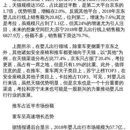
上，天猫规模达35亿，占比超过半数，是第二大平台京东的
1.7倍，优势明显，增幅在2.0%。反观其他平台，2018年京东
婴儿出行线上销售额为20.8亿，位列第二，增速为-7.6%;其次
是考拉，虽规模只占到了1.1亿，但其24%的增速尤为引人注
目，未来的想象空间巨大;苏宁2018年婴儿出行线上销售额为
6827.9万，份额不多，销售额下滑达79.7%。
上图所示，在婴儿出行领域，除童车更侧重于京东之
外，其他诸如安全座椅和推车都更倾向于天猫，以“其他”为
例，在天猫渠道分布占比77.4%，京东只占据了20.4%，考拉
更甚，虽占有一席之地，但是只有1.9%的比重。此外，值得
注意的是，在推车、童车两大子类目上，苏宁上榜TOP3，在
安全座椅及其他子类目上，卡拉抢占TOP3。可见，对婴儿出
行来说，虽然天猫优势明显，但是京东也是一个十分重要的
渠道，考拉和苏宁未来也可能是一股新兴的力量推动婴儿出
行行业的发展。
推车占近半市场份额
童车呈高速增长态势
据情报通后台显示，2018年婴儿出行市场规模为57.7亿，