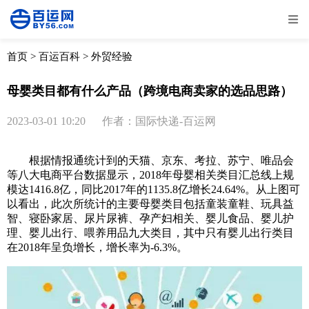
全部
物流资讯
电商资讯
物流百科
首页
>
百运百科
>
外贸经验
外贸百科
外贸经验
邮寄经验
重要公告
母婴类目都有什么产品（跨境电商卖家的选品思路）
取消
确定
2023-03-01 10:20
作者：国际快递-百运网
根据情报通统计到的天猫、京东、考拉、苏宁、唯品会
等八大电商平台数据显示，2018年母婴相关类目汇总线上规
模达1416.8亿，同比2017年的1135.8亿增长24.64%。从上图可
以看出，此次所统计的主要母婴类目包括童装童鞋、玩具益
智、寝卧家居、尿片尿裤、孕产妇相关、婴儿食品、婴儿护
理、婴儿出行、喂养用品九大类目，其中只有婴儿出行类目
在2018年呈负增长，增长率为-6.3%。