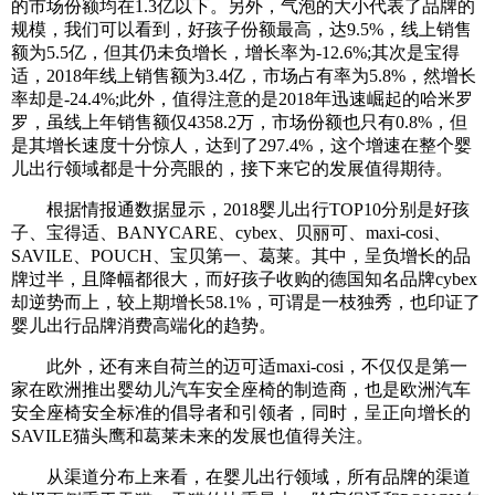
的市场份额均在1.3亿以下。另外，气泡的大小代表了品牌的
规模，我们可以看到，好孩子份额最高，达9.5%，线上销售
额为5.5亿，但其仍未负增长，增长率为-12.6%;其次是宝得
适，2018年线上销售额为3.4亿，市场占有率为5.8%，然增长
率却是-24.4%;此外，值得注意的是2018年迅速崛起的哈米罗
罗，虽线上年销售额仅4358.2万，市场份额也只有0.8%，但
是其增长速度十分惊人，达到了297.4%，这个增速在整个婴
儿出行领域都是十分亮眼的，接下来它的发展值得期待。
根据情报通数据显示，2018婴儿出行TOP10分别是好孩
子、宝得适、BANYCARE、cybex、贝丽可、maxi-cosi、
SAVILE、POUCH、宝贝第一、葛莱。其中，呈负增长的品
牌过半，且降幅都很大，而好孩子收购的德国知名品牌cybex
却逆势而上，较上期增长58.1%，可谓是一枝独秀，也印证了
婴儿出行品牌消费高端化的趋势。
此外，还有来自荷兰的迈可适maxi-cosi，不仅仅是第一
家在欧洲推出婴幼儿汽车安全座椅的制造商，也是欧洲汽车
安全座椅安全标准的倡导者和引领者，同时，呈正向增长的
SAVILE猫头鹰和葛莱未来的发展也值得关注。
从渠道分布上来看，在婴儿出行领域，所有品牌的渠道