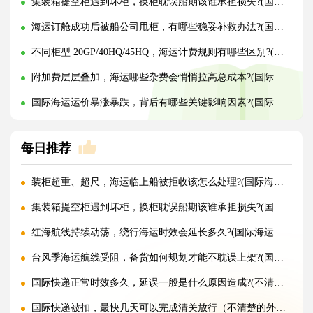
集装箱提空柜遇到坏柜，换柜耽误船期该谁承担损失?(国际海运干货知识分享)
海运订舱成功后被船公司甩柜，有哪些稳妥补救办法?(国际海运干货知识分享)
不同柜型 20GP/40HQ/45HQ，海运计费规则有哪些区别?(国际海运干货知识分享)
附加费层层叠加，海运哪些杂费会悄悄拉高总成本?(国际海运干货知识分享)
国际海运运价暴涨暴跌，背后有哪些关键影响因素?(国际海运干货知识分享)
每日推荐
装柜超重、超尺，海运临上船被拒收该怎么处理?(国际海运干货知识分享)
集装箱提空柜遇到坏柜，换柜耽误船期该谁承担损失?(国际海运干货知识分享)
红海航线持续动荡，绕行海运时效会延长多久?(国际海运干货知识分享)
台风季海运航线受阻，备货如何规划才能不耽误上架?(国际海运干货知识分享)
国际快递正常时效多久，延误一般是什么原因造成?(不清楚的外贸人看过来)
国际快递被扣，最快几天可以完成清关放行（不清楚的外贸人看过来）