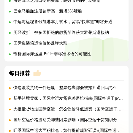
海运降本之港口使用费篇，高效节约的行动指南
巴拿马船舶注册创新高，新增358艘船
中远海运秘鲁钱凯港本月试水，贸易“快车道”即将开通
历经波折！被多国拒绝的散货船终获大雅茅斯港接纳
国际集装箱运输价格反弹大涨
剖析国际海运里 Bullet非标准术语的可能性
每日推荐
快递混装货物一件违规，整票包裹都会被扣押退回吗?(不清楚的外贸人看过来)
新手跨境卖家，国际空运发货完整避坑指南(国际空运干货知识分享)
大批量货物走国际空运，怎么议价降低运费（国际空运干货知识分享）
国际空运价格波动受哪些因素影响（国际空运干货知识分享）
旺季国际空运大面积排仓，如何提前规避延误?(国际空运干货知识分享)