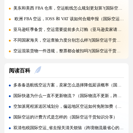
美东和美西 FBA 仓库，空运航线怎么规划更划算?(国际空运干货知识分享)
欧洲 FBA 空运，IOSS 和 VAT 该如何合规申报（国际空运干货知识分享）
亚马逊旺季备货，空运需要提前多久订舱（亚马逊卖家请注意）
不同国家海关，空运查验力度分别怎么样?(国际空运干货知识分享)
空运混装货物一件违规，整票都会被扣吗?(国际空运干货知识分享)
空运货物 AMS、ENS 预申报填错有什么后果?(国际空运干货知识分享)
阅读百科
空运品名申报错误，会面临哪些罚款与处罚?(国际空运干货知识分享)
国际空运货物被扣，最快多久可以清关放行?(国际空运干货知识分享)
多条备选航线空运方案，卖家怎么选择降低延误概率（国际空运干货知识分享）
国际空运计费重与实际重、体积重怎么换算（国际空运干货知识分享）
国际快递为什么一直不更新物流？（国际物流不更新，跨境电商卖家该怎么做）
普通货物走国际空运最低多少公斤起运（不清楚的外贸人看过来）
空加派尾程派送区域划分，偏远地区空运如何免附加费（不清楚的跨境电商卖家看过来）
国际空运和国际快递到底有哪些核心区别（国际物流干货知识分享）
国际空运的计费方式是怎样的（国际空运干货知识分享）
国际空运计费重与实际重、体积重怎么换算（国际空运干货知识分享）
双清包税国际空运_省去报关清关烦恼（跨境物流最省心的服务模式之一）