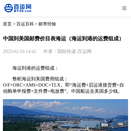
全部
物流资讯
电商资讯
物流百科
首页
>
百运百科
>
邮寄经验
外贸百科
外贸经验
邮寄经验
重要公告
中国到美国邮费价目表海运（海运到港的运费组成）
取消
确定
2023-02-10 14:42
作者：国际快递-百运网
海运
到港的运费组成：
整柜海运到美国费用组成：
O/F+ORC+AMS+DOC+TLX。即“海运费+启运港接货费+自
动舱单申报费+文件费+电放费”。中国船运去美国多少钱。